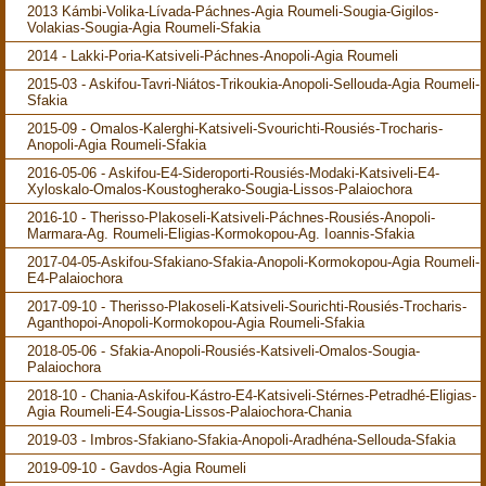
2013 Kámbi-Volika-Lívada-Páchnes-Agia Roumeli-Sougia-Gigilos-
Volakias-Sougia-Agia Roumeli-Sfakia
2014 - Lakki-Poria-Katsiveli-Páchnes-Anopoli-Agia Roumeli
2015-03 - Askifou-Tavri-Niátos-Trikoukia-Anopoli-Sellouda-Agia Roumeli-
Sfakia
2015-09 - Omalos-Kalerghi-Katsiveli-Svourichti-Rousiés-Trocharis-
Anopoli-Agia Roumeli-Sfakia
2016-05-06 - Askifou-E4-Sideroporti-Rousiés-Modaki-Katsiveli-E4-
Xyloskalo-Omalos-Koustogherako-Sougia-Lissos-Palaiochora
2016-10 - Therisso-Plakoseli-Katsiveli-Páchnes-Rousiés-Anopoli-
Marmara-Ag. Roumeli-Eligias-Kormokopou-Ag. Ioannis-Sfakia
2017-04-05-Askifou-Sfakiano-Sfakia-Anopoli-Kormokopou-Agia Roumeli-
E4-Palaiochora
2017-09-10 - Therisso-Plakoseli-Katsiveli-Sourichti-Rousiés-Trocharis-
Aganthopoi-Anopoli-Kormokopou-Agia Roumeli-Sfakia
2018-05-06 - Sfakia-Anopoli-Rousiés-Katsiveli-Omalos-Sougia-
Palaiochora
2018-10 - Chania-Askifou-Kástro-E4-Katsiveli-Stérnes-Petradhé-Eligias-
Agia Roumeli-E4-Sougia-Lissos-Palaiochora-Chania
2019-03 - Imbros-Sfakiano-Sfakia-Anopoli-Aradhéna-Sellouda-Sfakia
2019-09-10 - Gavdos-Agia Roumeli