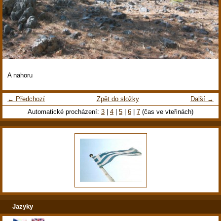
A nahoru
← Předchozí
Zpět do složky
Další →
Automatické procházení:
3
|
4
|
5
|
6
|
7
(čas ve vteřinách)
Jazyky