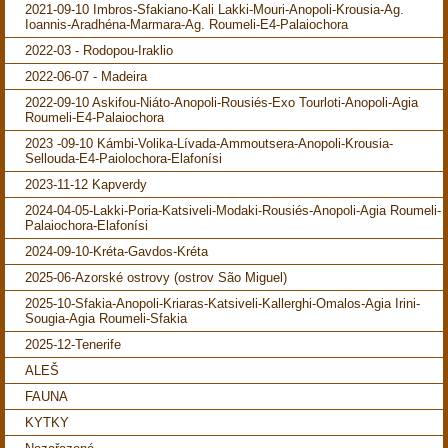
2021-09-10 Imbros-Sfakiano-Kali Lakki-Mouri-Anopoli-Krousia-Ag.
Ioannis-Aradhéna-Marmara-Ag. Roumeli-E4-Palaiochora
2022-03 - Rodopou-Iraklio
2022-06-07 - Madeira
2022-09-10 Askifou-Niáto-Anopoli-Rousiés-Exo Tourloti-Anopoli-Agia
Roumeli-E4-Palaiochora
2023 -09-10 Kámbi-Volika-Lívada-Ammoutsera-Anopoli-Krousia-
Sellouda-E4-Paiolochora-Elafonísi
2023-11-12 Kapverdy
2024-04-05-Lakki-Poria-Katsiveli-Modaki-Rousiés-Anopoli-Agia Roumeli-
Palaiochora-Elafonísi
2024-09-10-Kréta-Gavdos-Kréta
2025-06-Azorské ostrovy (ostrov São Miguel)
2025-10-Sfakia-Anopoli-Kriaras-Katsiveli-Kallerghi-Omalos-Agia Irini-
Sougia-Agia Roumeli-Sfakia
2025-12-Tenerife
ALEŠ
FAUNA
KYTKY