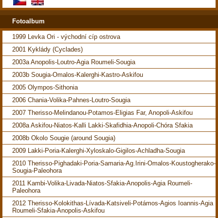
Fotoalbum
1999 Levka Ori - východní cíp ostrova
2001 Kyklády (Cyclades)
2003a Anopolis-Loutro-Agia Roumeli-Sougia
2003b Sougia-Omalos-Kalerghi-Kastro-Askifou
2005 Olympos-Sithonia
2006 Chania-Volika-Pahnes-Loutro-Sougia
2007 Therisso-Melindanou-Potamos-Eligias Far, Anopoli-Askifou
2008a Askifou-Niatos-Kalli Lakki-Skafidhia-Anopoli-Chóra Sfakia
2008b Okolo Sougie (around Sougia)
2009 Lakki-Poria-Kalerghi-Xyloskalo-Gigilos-Achladha-Sougia
2010 Therisso-Pighadaki-Poria-Samaria-Ag.Irini-Omalos-Koustogherako-
Sougia-Paleohora
2011 Kambi-Volika-Livada-Niatos-Sfakia-Anopolis-Agia Roumeli-
Paleohora
2012 Therisso-Kolokithas-Lívada-Katsiveli-Potámos-Agios Ioannis-Agia
Roumeli-Sfakia-Anopolis-Askifou