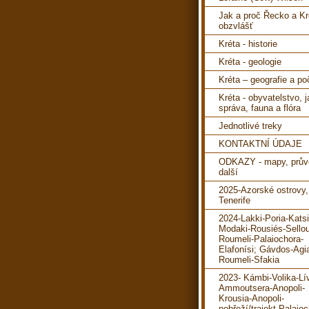
Jak a proč Řecko a Kr
obzvlášť
Kréta - historie
Kréta - geologie
Kréta – geografie a po
Kréta - obyvatelstvo, 
správa, fauna a flóra
Jednotlivé treky
KONTAKTNÍ ÚDAJE
ODKAZY - mapy, prův
další
2025-Azorské ostrovy,
Tenerife
2024-Lakki-Poria-Katsi
Modaki-Rousiés-Sello
Roumeli-Palaiochora-
Elafonísi; Gávdos-Agi
Roumeli-Sfakia
2023- Kámbi-Volika-Lí
Ammoutsera-Anopoli-
Krousia-Anopoli-
pobřeží/trajekt-Palaioc