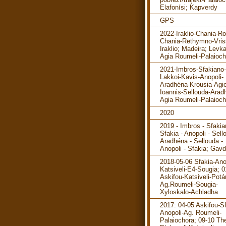
Elafonísi; Kapverdy
GPS
2022-Iraklio-Chania-R
Chania-Rethymno-Vris
Iraklio; Madeira; Levka
Agia Roumeli-Palaioch
2021-Imbros-Sfakiano-
Lakkoi-Kavis-Anopoli-
Aradhéna-Krousia-Agi
Ioannis-Sellouda-Arad
Agia Roumeli-Palaioch
2020
2019 - Imbros - Sfakia
Sfakia - Anopoli - Sell
Aradhéna - Sellouda -
Anopoli - Sfakia; Gav
2018-05-06 Sfakia-Ano
Katsiveli-E4-Sougia; 0
Askifou-Katsiveli-Pot
Ag.Roumeli-Sougia-
Xyloskalo-Achladha
2017: 04-05 Askifou-Sf
Anopoli-Ag. Roumeli-
Palaiochora; 09-10 The