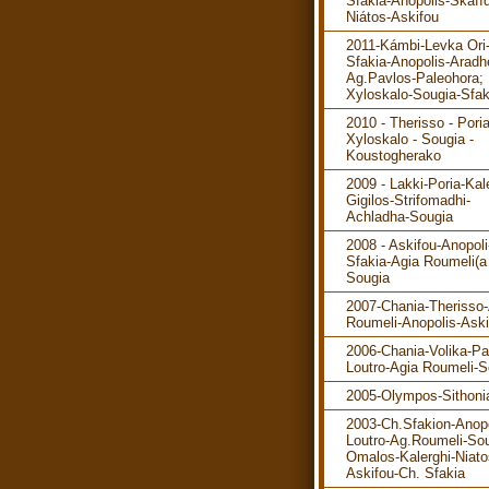
Sfakia-Anopolis-Skafíd
Niátos-Askifou
2011-Kámbi-Levka Ori
Sfakia-Anopolis-Aradh
Ag.Pavlos-Paleohora; 
Xyloskalo-Sougia-Sfak
2010 - Therisso - Poria
Xyloskalo - Sougia -
Koustogherako
2009 - Lakki-Poria-Kal
Gigilos-Strifomadhi-
Achladha-Sougia
2008 - Askifou-Anopol
Sfakia-Agia Roumeli(a 
Sougia
2007-Chania-Therisso
Roumeli-Anopolis-Aski
2006-Chania-Volika-P
Loutro-Agia Roumeli-S
2005-Olympos-Sithoni
2003-Ch.Sfakion-Anopo
Loutro-Ag.Roumeli-Sou
Omalos-Kalerghi-Niato
Askifou-Ch. Sfakia