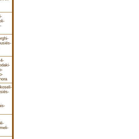
i-
li-
-
rghi-
ousiés-
E4-
odaki-
o-
o-
hora
koseli-
siés-
is-
li-
meli-