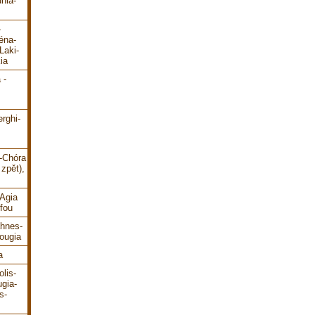
hia-
-
éna-
Laki-
ia
 -
erghi-
i-Chóra
zpět),
-Agia
fou
ahnes-
ougia
a
lis-
gia-
s-