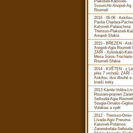
Plakoseli-Katsiveli-
Svourichti-Anopoli-Ag.
Roumeli
2016 - 05-06 - Askifou
Pavlia Charlara-Páchn
Katsiveli-Palaiochora; 
Therisso-Plakoseli-Kats
Anopoli-Sfakia
2015 - BŘEZEN - Aski
Anopoli-Agia Roumeli-
ZÁŘÍ - Xyloskalo-Katsi
Mesa Soros-Trocharis
Roumeli-Sfakia
2014 - KVĚTEN - z La
přes 7 vrcholů; ZÁŘÍ -
Askifou, dva dlouhé a
kratší treky
2013 Kámbi-Volika-Lív
Rousiés-pramen Zaran
Sellouda-Agia Roumeli
Sougia-Omalos-Gigilos
Volakias a zpět
2012 - Therisso-Ornio-
Lívada-Agio Pneuma-
Katsiveli-Potámos-
Zaranokefala-Sellouda