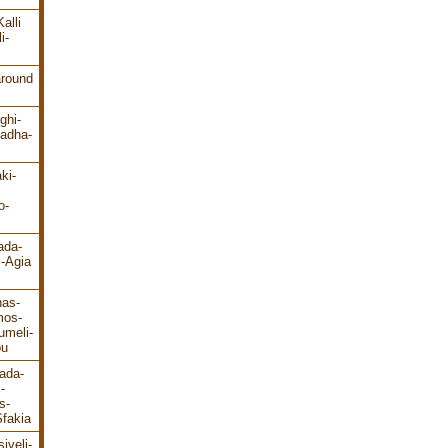
alli
i-
around
ghi-
ladha-
ki-
o-
ada-
s-Agia
has-
mos-
umeli-
ou
ada-
-
s-
fakia
iveli-