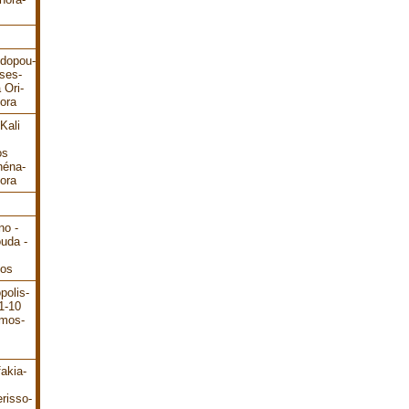
odopou-
ses-
 Ori-
ora
Kali
os
héna-
ora
no -
ouda -
dos
polis-
1-10
ámos-
akia-
risso-