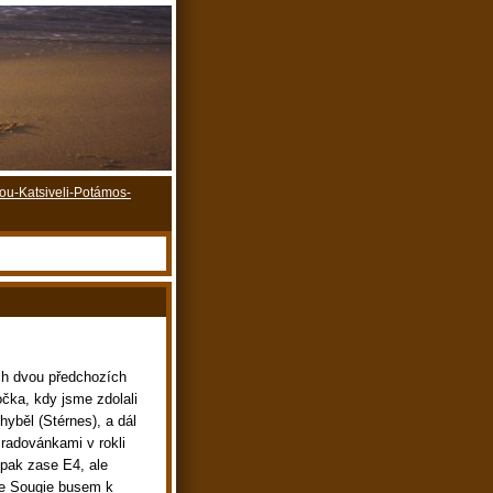
fou-Katsiveli-Potámos-
ých dvou předchozích
čka, kdy jsme zdolali
hyběl (Stérnes), a dál
radovánkami v rokli
 pak zase E4, ale
 ze Sougie busem k