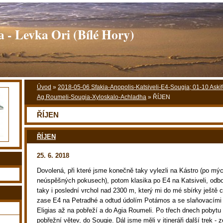
 - Levka Ori (Bílé Hory)
Úvod
»
2018-05-06 Sfakia-Anopolis-Katsiveli-E4-Sougia; 01-10 Aski
Ag.Roumeli-Sougia-Xyloskalo-Achladha
»
ŘÍJEN
ŘÍJEN
ŘÍJEN
25. 6. 2018
Dovolená, při které jsme konečně taky vylezli na Kástro (po m
neúspěšných pokusech), potom klasika po E4 na Katsiveli, odbo
taky i poslední vrchol nad 2300 m, který mi do mé sbírky ještě c
zase E4 na Petradhé a odtud údolím Potámos a se slaňovacími 
Eligias až na pobřeží a do Agia Roumeli. Po třech dnech pobytu
pobřežní větev, do Sougie. Dál jsme měli v itineráři další trek -