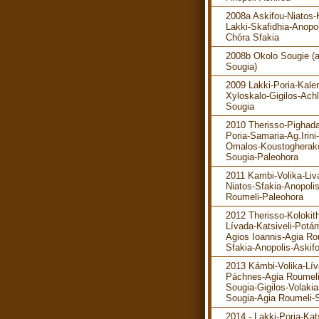
2008a Askifou-Niatos-K
Lakki-Skafidhia-Anopol
Chóra Sfakia
2008b Okolo Sougie (
Sougia)
2009 Lakki-Poria-Kaler
Xyloskalo-Gigilos-Ach
Sougia
2010 Therisso-Pighada
Poria-Samaria-Ag.Irini-
Omalos-Koustogherak
Sougia-Paleohora
2011 Kambi-Volika-Liv
Niatos-Sfakia-Anopoli
Roumeli-Paleohora
2012 Therisso-Kolokit
Lívada-Katsiveli-Potá
Agios Ioannis-Agia Ro
Sfakia-Anopolis-Askif
2013 Kámbi-Volika-Lív
Páchnes-Agia Roumeli
Sougia-Gigilos-Volakia
Sougia-Agia Roumeli-S
2014 - Lakki-Poria-Kats