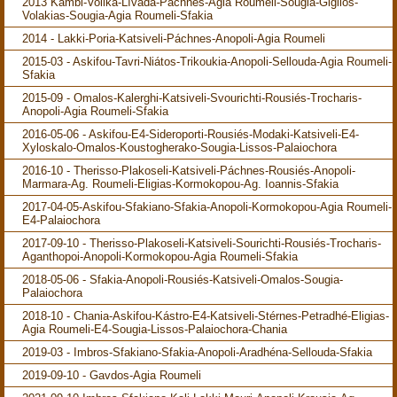
2013 Kámbi-Volika-Lívada-Páchnes-Agia Roumeli-Sougia-Gigilos-
Volakias-Sougia-Agia Roumeli-Sfakia
2014 - Lakki-Poria-Katsiveli-Páchnes-Anopoli-Agia Roumeli
2015-03 - Askifou-Tavri-Niátos-Trikoukia-Anopoli-Sellouda-Agia Roumeli-
Sfakia
2015-09 - Omalos-Kalerghi-Katsiveli-Svourichti-Rousiés-Trocharis-
Anopoli-Agia Roumeli-Sfakia
2016-05-06 - Askifou-E4-Sideroporti-Rousiés-Modaki-Katsiveli-E4-
Xyloskalo-Omalos-Koustogherako-Sougia-Lissos-Palaiochora
2016-10 - Therisso-Plakoseli-Katsiveli-Páchnes-Rousiés-Anopoli-
Marmara-Ag. Roumeli-Eligias-Kormokopou-Ag. Ioannis-Sfakia
2017-04-05-Askifou-Sfakiano-Sfakia-Anopoli-Kormokopou-Agia Roumeli-
E4-Palaiochora
2017-09-10 - Therisso-Plakoseli-Katsiveli-Sourichti-Rousiés-Trocharis-
Aganthopoi-Anopoli-Kormokopou-Agia Roumeli-Sfakia
2018-05-06 - Sfakia-Anopoli-Rousiés-Katsiveli-Omalos-Sougia-
Palaiochora
2018-10 - Chania-Askifou-Kástro-E4-Katsiveli-Stérnes-Petradhé-Eligias-
Agia Roumeli-E4-Sougia-Lissos-Palaiochora-Chania
2019-03 - Imbros-Sfakiano-Sfakia-Anopoli-Aradhéna-Sellouda-Sfakia
2019-09-10 - Gavdos-Agia Roumeli