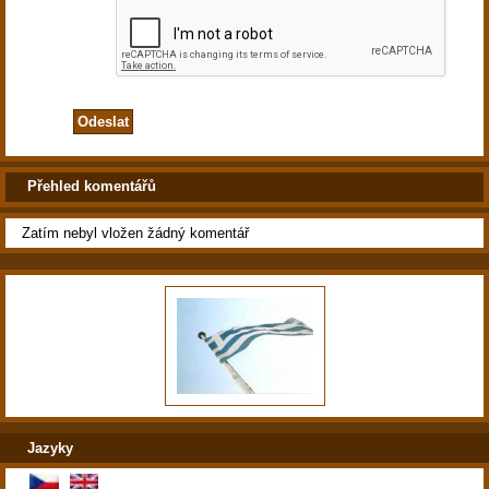
Přehled komentářů
Zatím nebyl vložen žádný komentář
Jazyky