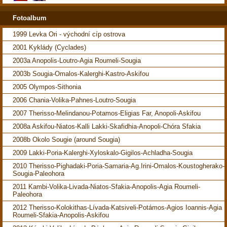
Fotoalbum
1999 Levka Ori - východní cíp ostrova
2001 Kyklády (Cyclades)
2003a Anopolis-Loutro-Agia Roumeli-Sougia
2003b Sougia-Omalos-Kalerghi-Kastro-Askifou
2005 Olympos-Sithonia
2006 Chania-Volika-Pahnes-Loutro-Sougia
2007 Therisso-Melindanou-Potamos-Eligias Far, Anopoli-Askifou
2008a Askifou-Niatos-Kalli Lakki-Skafidhia-Anopoli-Chóra Sfakia
2008b Okolo Sougie (around Sougia)
2009 Lakki-Poria-Kalerghi-Xyloskalo-Gigilos-Achladha-Sougia
2010 Therisso-Pighadaki-Poria-Samaria-Ag.Irini-Omalos-Koustogherako-
Sougia-Paleohora
2011 Kambi-Volika-Livada-Niatos-Sfakia-Anopolis-Agia Roumeli-
Paleohora
2012 Therisso-Kolokithas-Lívada-Katsiveli-Potámos-Agios Ioannis-Agia
Roumeli-Sfakia-Anopolis-Askifou