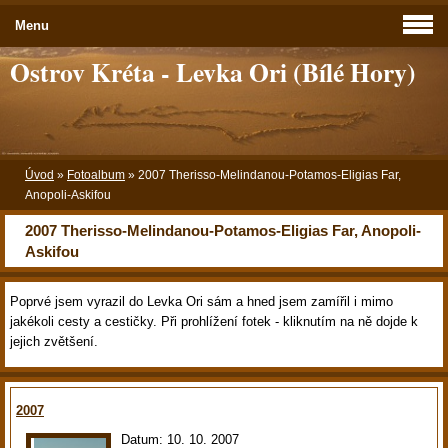
Menu
Ostrov Kréta - Levka Ori (Bílé Hory)
Úvod
»
Fotoalbum
»
2007 Therisso-Melindanou-Potamos-Eligias Far,
Anopoli-Askifou
2007 Therisso-Melindanou-Potamos-Eligias Far, Anopoli-
Askifou
Poprvé jsem vyrazil do Levka Ori sám a hned jsem zamířil i mimo
jakékoli cesty a cestičky. Při prohlížení fotek - kliknutím na ně dojde k
jejich zvětšení.
2007
Datum:
10. 10. 2007