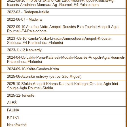
2021-09-10 Imbros-Sfakiano-Kali Lakki-Mouri-Anopoli-Krousia-Ag.
Ioannis-Aradhéna-Marmara-Ag. Roumeli-E4-Palaiochora
2022-03 - Rodopou-Iraklio
2022-06-07 - Madeira
2022-09-10 Askifou-Niáto-Anopoli-Rousiés-Exo Tourloti-Anopoli-Agia
Roumeli-E4-Palaiochora
2023 -09-10 Kámbi-Volika-Lívada-Ammoutsera-Anopoli-Krousia-
Sellouda-E4-Paiolochora-Elafonísi
2023-11-12 Kapverdy
2024-04-05-Lakki-Poria-Katsiveli-Modaki-Rousiés-Anopoli-Agia Roumeli-
Palaiochora-Elafonísi
2024-09-10-Kréta-Gavdos-Kréta
2025-06-Azorské ostrovy (ostrov São Miguel)
2025-10-Sfakia-Anopoli-Kriaras-Katsiveli-Kallerghi-Omalos-Agia Irini-
Sougia-Agia Roumeli-Sfakia
2025-12-Tenerife
ALEŠ
FAUNA
KYTKY
Nezařazené