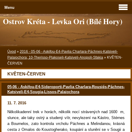
Menu
Ostrov Kréta - Levka Ori (Bílé Hory)
Úvod
»
2016 - 05-06 - Askifou-E4-Pavlia Charlara-Páchnes-Katsiveli-
Palaiochora; 10-Therisso-Plakoseli-Katsiveli-Anopoli-Sfakia
»
KVĚTEN-
ČERVEN
KVĚTEN-ČERVEN
05-06 - Askifou-E4-Sideroporti-Pavlia Charlara-Rousiés-Páchnes-
Katsiveli-E4-Sougia-Lissos-Palaiochora
11. 7. 2016
Několikadenní trek v horách, několik nocí strávených nad 1600 m,
slunce, ale taky ostrý a studený vítr, nevylezení na Kástro, Stérnes
a Bournelos, zato kontrola vrcholu Páchnes a Melindanou, krásná
cesta z Omalos do Koustogherako, koupání a slunění se v Sougii a