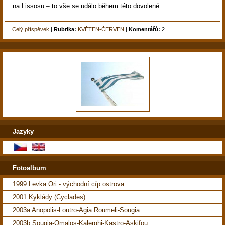
na Lissosu
to vše se událo během této dovolené.
–
Celý příspěvek
|
Rubrika:
KVĚTEN-ČERVEN
|
Komentářů:
2
Jazyky
Fotoalbum
1999 Levka Ori - východní cíp ostrova
2001 Kyklády (Cyclades)
2003a Anopolis-Loutro-Agia Roumeli-Sougia
2003b Sougia-Omalos-Kalerghi-Kastro-Askifou