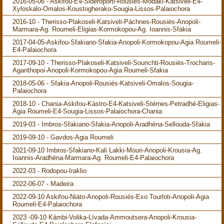
2016-05-06 - Askifou-E4-Sideroporti-Rousiés-Modaki-Katsiveli-E4-
Xyloskalo-Omalos-Koustogherako-Sougia-Lissos-Palaiochora
2016-10 - Therisso-Plakoseli-Katsiveli-Páchnes-Rousiés-Anopoli-
Marmara-Ag. Roumeli-Eligias-Kormokopou-Ag. Ioannis-Sfakia
2017-04-05-Askifou-Sfakiano-Sfakia-Anopoli-Kormokopou-Agia Roumeli-
E4-Palaiochora
2017-09-10 - Therisso-Plakoseli-Katsiveli-Sourichti-Rousiés-Trocharis-
Aganthopoi-Anopoli-Kormokopou-Agia Roumeli-Sfakia
2018-05-06 - Sfakia-Anopoli-Rousiés-Katsiveli-Omalos-Sougia-
Palaiochora
2018-10 - Chania-Askifou-Kástro-E4-Katsiveli-Stérnes-Petradhé-Eligias-
Agia Roumeli-E4-Sougia-Lissos-Palaiochora-Chania
2019-03 - Imbros-Sfakiano-Sfakia-Anopoli-Aradhéna-Sellouda-Sfakia
2019-09-10 - Gavdos-Agia Roumeli
2021-09-10 Imbros-Sfakiano-Kali Lakki-Mouri-Anopoli-Krousia-Ag.
Ioannis-Aradhéna-Marmara-Ag. Roumeli-E4-Palaiochora
2022-03 - Rodopou-Iraklio
2022-06-07 - Madeira
2022-09-10 Askifou-Niáto-Anopoli-Rousiés-Exo Tourloti-Anopoli-Agia
Roumeli-E4-Palaiochora
2023 -09-10 Kámbi-Volika-Lívada-Ammoutsera-Anopoli-Krousia-