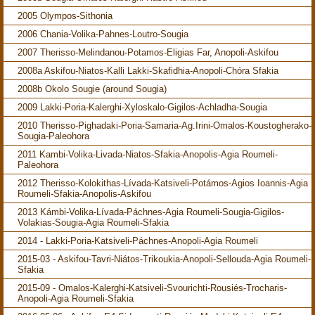
2005 Olympos-Sithonia
2006 Chania-Volika-Pahnes-Loutro-Sougia
2007 Therisso-Melindanou-Potamos-Eligias Far, Anopoli-Askifou
2008a Askifou-Niatos-Kalli Lakki-Skafidhia-Anopoli-Chóra Sfakia
2008b Okolo Sougie (around Sougia)
2009 Lakki-Poria-Kalerghi-Xyloskalo-Gigilos-Achladha-Sougia
2010 Therisso-Pighadaki-Poria-Samaria-Ag.Irini-Omalos-Koustogherako-
Sougia-Paleohora
2011 Kambi-Volika-Livada-Niatos-Sfakia-Anopolis-Agia Roumeli-
Paleohora
2012 Therisso-Kolokithas-Lívada-Katsiveli-Potámos-Agios Ioannis-Agia
Roumeli-Sfakia-Anopolis-Askifou
2013 Kámbi-Volika-Lívada-Páchnes-Agia Roumeli-Sougia-Gigilos-
Volakias-Sougia-Agia Roumeli-Sfakia
2014 - Lakki-Poria-Katsiveli-Páchnes-Anopoli-Agia Roumeli
2015-03 - Askifou-Tavri-Niátos-Trikoukia-Anopoli-Sellouda-Agia Roumeli-
Sfakia
2015-09 - Omalos-Kalerghi-Katsiveli-Svourichti-Rousiés-Trocharis-
Anopoli-Agia Roumeli-Sfakia