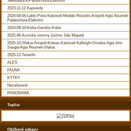
Sellouda-E4-Paiolochora-Elafonísi
2023-11-12 Kapverdy
2024-04-05-Lakki-Poria-Katsiveli-Modaki-Rousiés-Anopoli-Agia Roumeli-
Palaiochora-Elafonísi
2024-09-10-Kréta-Gavdos-Kréta
2025-06-Azorské ostrovy (ostrov São Miguel)
2025-10-Sfakia-Anopoli-Kriaras-Katsiveli-Kallerghi-Omalos-Agia Irini-
Sougia-Agia Roumeli-Sfakia
2025-12-Tenerife
ALEŠ
FAUNA
KYTKY
Nezařazené
PANORAMA
Toplist
Oblíbené odkazy