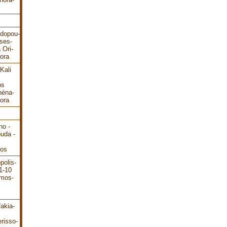
odopou-
ses-
 Ori-
ora
Kali
os
héna-
ora
no -
ouda -
dos
polis-
1-10
ámos-
akia-
risso-