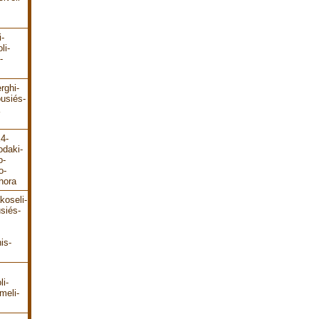
i-
li-
-
rghi-
ousiés-
E4-
odaki-
o-
o-
hora
koseli-
siés-
is-
li-
meli-