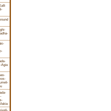
alli
i-
around
ghi-
ladha-
ki-
o-
ada-
s-Agia
has-
mos-
umeli-
ou
ada-
-
s-
fakia
iveli-