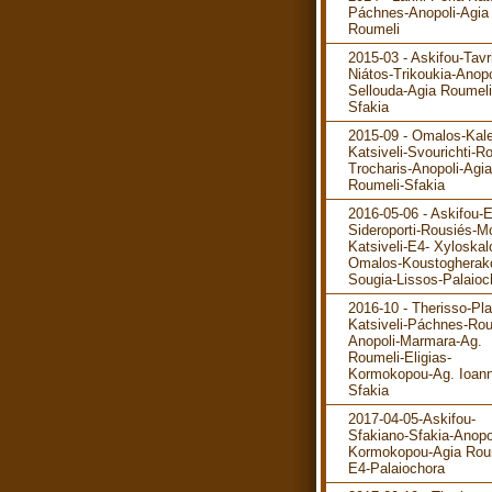
Páchnes-Anopoli-Agia
Roumeli
2015-03 - Askifou-Tavr
Niátos-Trikoukia-Anopo
Sellouda-Agia Roumeli
Sfakia
2015-09 - Omalos-Kale
Katsiveli-Svourichti-R
Trocharis-Anopoli-Agia
Roumeli-Sfakia
2016-05-06 - Askifou-
Sideroporti-Rousiés-M
Katsiveli-E4- Xyloskal
Omalos-Koustogherak
Sougia-Lissos-Palaioc
2016-10 - Therisso-Pla
Katsiveli-Páchnes-Rou
Anopoli-Marmara-Ag.
Roumeli-Eligias-
Kormokopou-Ag. Ioann
Sfakia
2017-04-05-Askifou-
Sfakiano-Sfakia-Anopo
Kormokopou-Agia Rou
E4-Palaiochora