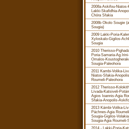
2008a Askifou-Niatos-K
Lakki-Skafidhia-Anopol
Chóra Sfakia
2008b Okolo Sougie (
Sougia)
2009 Lakki-Poria-Kaler
Xyloskalo-Gigilos-Ach
Sougia
2010 Therisso-Pighada
Poria-Samaria-Ag.Irini-
Omalos-Koustogherak
Sougia-Paleohora
2011 Kambi-Volika-Liv
Niatos-Sfakia-Anopoli
Roumeli-Paleohora
2012 Therisso-Kolokit
Lívada-Katsiveli-Potá
Agios Ioannis-Agia Ro
Sfakia-Anopolis-Askif
2013 Kámbi-Volika-Lív
Páchnes-Agia Roumeli
Sougia-Gigilos-Volakia
Sougia-Agia Roumeli-S
2014 - Lakki-Poria-Kats