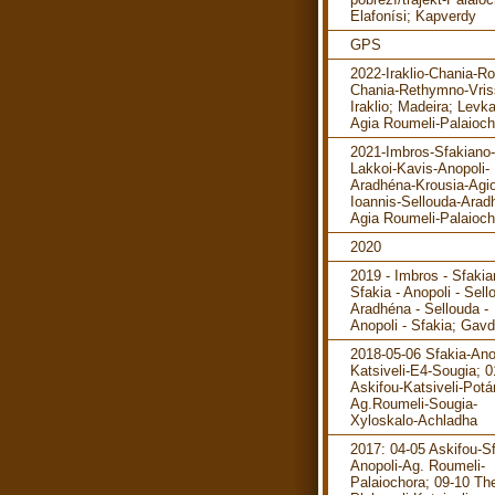
Elafonísi; Kapverdy
GPS
2022-Iraklio-Chania-R
Chania-Rethymno-Vris
Iraklio; Madeira; Levka
Agia Roumeli-Palaioch
2021-Imbros-Sfakiano-
Lakkoi-Kavis-Anopoli-
Aradhéna-Krousia-Agi
Ioannis-Sellouda-Arad
Agia Roumeli-Palaioch
2020
2019 - Imbros - Sfakia
Sfakia - Anopoli - Sell
Aradhéna - Sellouda -
Anopoli - Sfakia; Gav
2018-05-06 Sfakia-Ano
Katsiveli-E4-Sougia; 0
Askifou-Katsiveli-Pot
Ag.Roumeli-Sougia-
Xyloskalo-Achladha
2017: 04-05 Askifou-Sf
Anopoli-Ag. Roumeli-
Palaiochora; 09-10 The