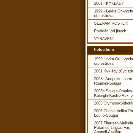
2001 - KYKLÁDY
1999 - Levka Ori-vých
cíp ostrova
SEZNAM ROSTLIN
Povídání od jiných
VYBAVENÍ
Fotoalbum
1999 Levka Ori - vých
cíp ostrova
2001 Kyklády (Cyclad
2003a Anopolis-Loutro
Roumeli-Sougia
2003b Sougia-Omalos
Kalerghi-Kastro-Askif
2005 Olympos-Sithoni
2006 Chania-Volika-P
Loutro-Sougia
2007 Therisso-Melind
Potamos-Eligias Far,
Anopoli-Askifou