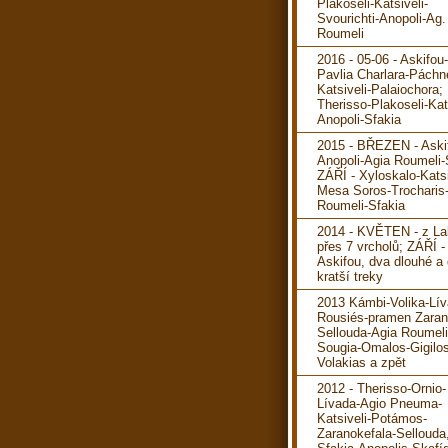
Plakoseli-Katsiveli-
Svourichti-Anopoli-Ag.
Roumeli
2016 - 05-06 - Askifou
Pavlia Charlara-Páchn
Katsiveli-Palaiochora; 
Therisso-Plakoseli-Kats
Anopoli-Sfakia
2015 - BŘEZEN - Aski
Anopoli-Agia Roumeli-
ZÁŘÍ - Xyloskalo-Katsi
Mesa Soros-Trocharis
Roumeli-Sfakia
2014 - KVĚTEN - z La
přes 7 vrcholů; ZÁŘÍ -
Askifou, dva dlouhé a
kratší treky
2013 Kámbi-Volika-Lív
Rousiés-pramen Zaran
Sellouda-Agia Roumeli
Sougia-Omalos-Gigilos
Volakias a zpět
2012 - Therisso-Ornio-
Lívada-Agio Pneuma-
Katsiveli-Potámos-
Zaranokefala-Sellouda