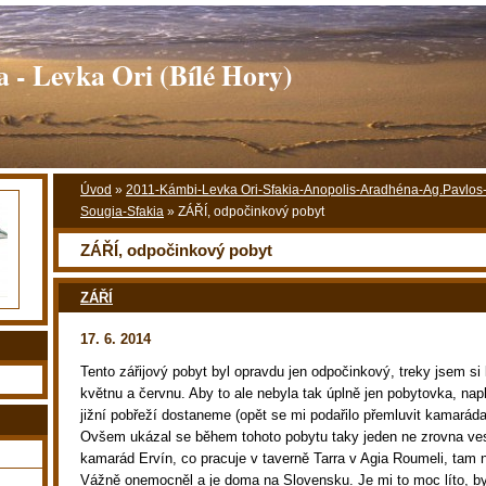
 - Levka Ori (Bílé Hory)
Úvod
»
2011-Kámbi-Levka Ori-Sfakia-Anopolis-Aradhéna-Ag.Pavlos-
Sougia-Sfakia
»
ZÁŘÍ, odpočinkový pobyt
ZÁŘÍ, odpočinkový pobyt
ZÁŘÍ
17. 6. 2014
Tento zářijový pobyt byl opravdu jen odpočinkový, treky jsem si l
květnu a červnu. Aby to ale nebyla tak úplně jen pobytovka, nap
jižní pobřeží dostaneme (opět se mi podařilo přemluvit kamaráda
Ovšem ukázal se během tohoto pobytu taky jeden ne zrovna ve
kamarád Ervín, co pracuje v taverně Tarra v Agia Roumeli, tam n
Vážně onemocněl a je doma na Slovensku. Je mi to moc líto, by