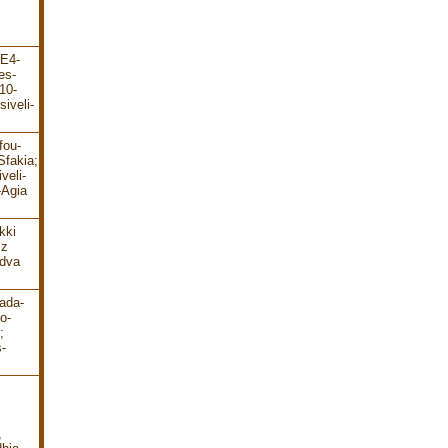
-E4-
es-
10-
iveli-
fou-
Sfakia;
veli-
-Agia
kki
 z
 dva
ada-
o-
;
-
,