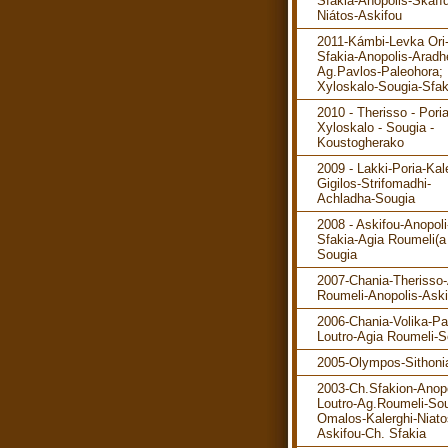
Sfakia-Anopolis-Skafíd
Niátos-Askifou
2011-Kámbi-Levka Ori
Sfakia-Anopolis-Aradh
Ag.Pavlos-Paleohora; 
Xyloskalo-Sougia-Sfak
2010 - Therisso - Poria
Xyloskalo - Sougia -
Koustogherako
2009 - Lakki-Poria-Kal
Gigilos-Strifomadhi-
Achladha-Sougia
2008 - Askifou-Anopol
Sfakia-Agia Roumeli(a 
Sougia
2007-Chania-Therisso
Roumeli-Anopolis-Aski
2006-Chania-Volika-P
Loutro-Agia Roumeli-S
2005-Olympos-Sithoni
2003-Ch.Sfakion-Anopo
Loutro-Ag.Roumeli-Sou
Omalos-Kalerghi-Niato
Askifou-Ch. Sfakia