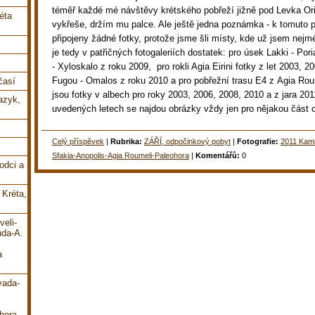
téměř každé mé návštěvy krétského pobřeží jižně pod Levka Ori
éta
vykřeše, držím mu palce. Ale ještě jedna poznámka - k tomuto 
připojeny žádné fotky, protože jsme šli místy, kde už jsem nejm
je tedy v patřičných fotogaleriích dostatek: pro úsek Lakki - Pori
- Xyloskalo z roku 2009, pro rokli Agia Eirini fotky z let 2003, 2
Fugou - Omalos z roku 2010 a pro pobřežní trasu E4 z Agia Rou
časí
jsou fotky v albech pro roky 2003, 2006, 2008, 2010 a z jara 2011
jazyk,
uvedených letech se najdou obrázky vždy jen pro nějakou část ce
Celý příspěvek
|
Rubrika:
ZÁŘÍ, odpočinkový pobyt
|
Fotografie:
2011 Kamb
Sfakia-Anopolis-Agia Roumeli-Paleohora
|
Komentářů:
0
odci a
 Kréta,
veli-
uda-A.
a
vada-
hora-