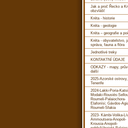
Jak a proč Řecko a Kr
obzvlášť
Kréta - historie
Kréta - geologie
Kréta – geografie a po
Kréta - obyvatelstvo, 
správa, fauna a flóra
Jednotlivé treky
KONTAKTNÍ ÚDAJE
ODKAZY - mapy, prův
další
2025-Azorské ostrovy,
Tenerife
2024-Lakki-Poria-Katsi
Modaki-Rousiés-Sello
Roumeli-Palaiochora-
Elafonísi; Gávdos-Agi
Roumeli-Sfakia
2023- Kámbi-Volika-Lí
Ammoutsera-Anopoli-
Krousia-Anopoli-
pobřeží/trajekt-Palaioc