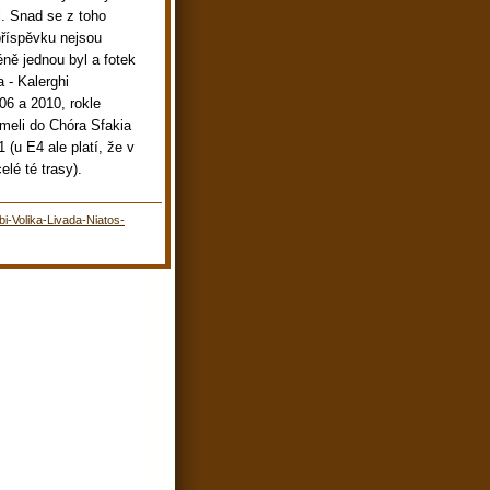
. Snad se z toho
příspěvku nejsou
éně jednou byl a fotek
a - Kalerghi
006 a 2010, rokle
meli do Chóra Sfakia
 (u E4 ale platí, že v
lé té trasy).
i-Volika-Livada-Niatos-