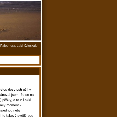
Paleohora; Laki-Xyloskalo-
etos dosytosti užil v
lánoval jsem, že se na
) pěšky, a to z Lakki.
selý moment -
ajednou nebyl!!!
l to takový světlý bod