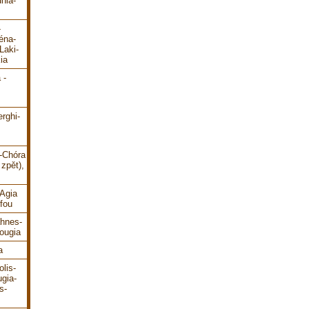
hia-
-
éna-
Laki-
ia
 -
erghi-
i-Chóra
zpět),
-Agia
fou
ahnes-
ougia
a
lis-
gia-
s-