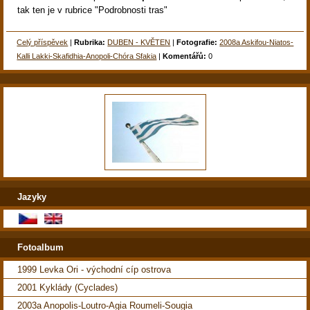
tak ten je v rubrice "Podrobnosti tras"
Celý příspěvek
|
Rubrika:
DUBEN - KVĚTEN
|
Fotografie:
2008a Askifou-Niatos-
Kalli Lakki-Skafidhia-Anopoli-Chóra Sfakia
|
Komentářů:
0
Jazyky
Fotoalbum
1999 Levka Ori - východní cíp ostrova
2001 Kyklády (Cyclades)
2003a Anopolis-Loutro-Agia Roumeli-Sougia