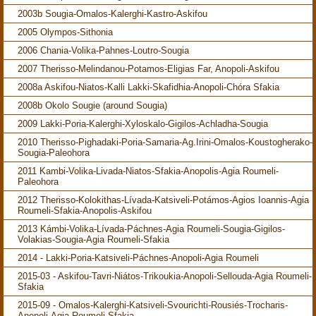
2003b Sougia-Omalos-Kalerghi-Kastro-Askifou
2005 Olympos-Sithonia
2006 Chania-Volika-Pahnes-Loutro-Sougia
2007 Therisso-Melindanou-Potamos-Eligias Far, Anopoli-Askifou
2008a Askifou-Niatos-Kalli Lakki-Skafidhia-Anopoli-Chóra Sfakia
2008b Okolo Sougie (around Sougia)
2009 Lakki-Poria-Kalerghi-Xyloskalo-Gigilos-Achladha-Sougia
2010 Therisso-Pighadaki-Poria-Samaria-Ag.Irini-Omalos-Koustogherako-
Sougia-Paleohora
2011 Kambi-Volika-Livada-Niatos-Sfakia-Anopolis-Agia Roumeli-
Paleohora
2012 Therisso-Kolokithas-Lívada-Katsiveli-Potámos-Agios Ioannis-Agia
Roumeli-Sfakia-Anopolis-Askifou
2013 Kámbi-Volika-Lívada-Páchnes-Agia Roumeli-Sougia-Gigilos-
Volakias-Sougia-Agia Roumeli-Sfakia
2014 - Lakki-Poria-Katsiveli-Páchnes-Anopoli-Agia Roumeli
2015-03 - Askifou-Tavri-Niátos-Trikoukia-Anopoli-Sellouda-Agia Roumeli-
Sfakia
2015-09 - Omalos-Kalerghi-Katsiveli-Svourichti-Rousiés-Trocharis-
Anopoli-Agia Roumeli-Sfakia