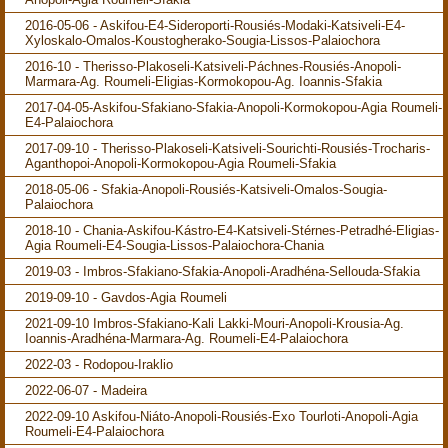
2016-05-06 - Askifou-E4-Sideroporti-Rousiés-Modaki-Katsiveli-E4-
Xyloskalo-Omalos-Koustogherako-Sougia-Lissos-Palaiochora
2016-10 - Therisso-Plakoseli-Katsiveli-Páchnes-Rousiés-Anopoli-
Marmara-Ag. Roumeli-Eligias-Kormokopou-Ag. Ioannis-Sfakia
2017-04-05-Askifou-Sfakiano-Sfakia-Anopoli-Kormokopou-Agia Roumeli-
E4-Palaiochora
2017-09-10 - Therisso-Plakoseli-Katsiveli-Sourichti-Rousiés-Trocharis-
Aganthopoi-Anopoli-Kormokopou-Agia Roumeli-Sfakia
2018-05-06 - Sfakia-Anopoli-Rousiés-Katsiveli-Omalos-Sougia-
Palaiochora
2018-10 - Chania-Askifou-Kástro-E4-Katsiveli-Stérnes-Petradhé-Eligias-
Agia Roumeli-E4-Sougia-Lissos-Palaiochora-Chania
2019-03 - Imbros-Sfakiano-Sfakia-Anopoli-Aradhéna-Sellouda-Sfakia
2019-09-10 - Gavdos-Agia Roumeli
2021-09-10 Imbros-Sfakiano-Kali Lakki-Mouri-Anopoli-Krousia-Ag.
Ioannis-Aradhéna-Marmara-Ag. Roumeli-E4-Palaiochora
2022-03 - Rodopou-Iraklio
2022-06-07 - Madeira
2022-09-10 Askifou-Niáto-Anopoli-Rousiés-Exo Tourloti-Anopoli-Agia
Roumeli-E4-Palaiochora