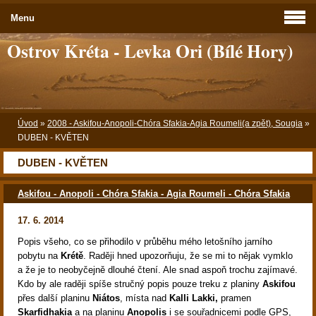
Menu
Ostrov Kréta - Levka Ori (Bílé Hory)
Úvod
»
2008 - Askifou-Anopoli-Chóra Sfakia-Agia Roumeli(a zpět), Sougia
»
DUBEN - KVĚTEN
DUBEN - KVĚTEN
Askifou - Anopoli - Chóra Sfakia - Agia Roumeli - Chóra Sfakia
17. 6. 2014
Popis všeho, co se přihodilo v průběhu mého letošního jarního
pobytu na
Krétě
. Raději hned upozorňuju, že se mi to nějak vymklo
a že je to neobyčejně dlouhé čtení. Ale snad aspoň trochu zajímavé.
Kdo by ale raději spíše stručný popis pouze treku z planiny
Askifou
přes další planinu
Niátos
, místa nad
Kalli Lakki,
pramen
Skarfidhakia
a na planinu
Anopolis
i se souřadnicemi podle GPS,