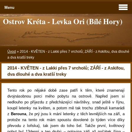
Menu
Ostrov Kréta - Levka Ori (Bílé Hory)
Úvod
»
2014 - KVĚTEN - z Lakki přes 7 vrcholů; ZÁŘÍ - z Askifou, dva dlouhé
a dva kratší treky
2014 - KVĚTEN - z Lakki přes 7 vrcholů; ZÁŘÍ - z Askifou,
dva dlouhé a dva kratší treky
Tento rok po nějaké době zase patří k těm, které znamenají
dvojnásobnou porci mého pobytu na ostrově. Napřed jsem si
nedlouho po příjezdu z předcházející návštěvy, snad ještě v říjnu,
koupil letenky na květen, a potom mě tak trochu zblbnuli kamarádi
z
Berouna
, že prý jsou k mání letenky z těch levnějších na září, a
protože na tento rok mám spoustu dovolené (o týden více díky
převodu z loňska), tak jsem do toho šel. Takže první, květnový
pobyt byl 13denní a ten druhý – polovina září až počátek října –