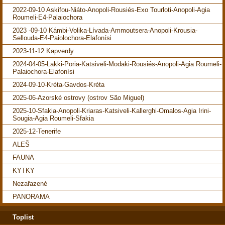
2022-09-10 Askifou-Niáto-Anopoli-Rousiés-Exo Tourloti-Anopoli-Agia
Roumeli-E4-Palaiochora
2023 -09-10 Kámbi-Volika-Lívada-Ammoutsera-Anopoli-Krousia-
Sellouda-E4-Paiolochora-Elafonísi
2023-11-12 Kapverdy
2024-04-05-Lakki-Poria-Katsiveli-Modaki-Rousiés-Anopoli-Agia Roumeli-
Palaiochora-Elafonísi
2024-09-10-Kréta-Gavdos-Kréta
2025-06-Azorské ostrovy (ostrov São Miguel)
2025-10-Sfakia-Anopoli-Kriaras-Katsiveli-Kallerghi-Omalos-Agia Irini-
Sougia-Agia Roumeli-Sfakia
2025-12-Tenerife
ALEŠ
FAUNA
KYTKY
Nezařazené
PANORAMA
Toplist