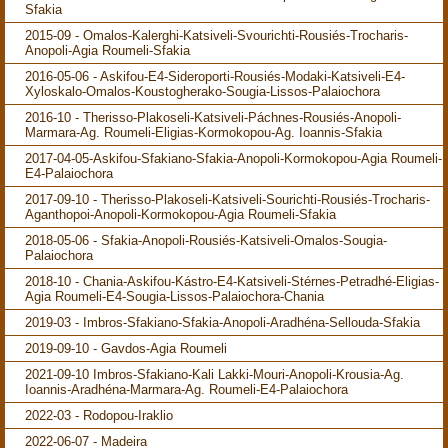
Sfakia
2015-09 - Omalos-Kalerghi-Katsiveli-Svourichti-Rousiés-Trocharis-
Anopoli-Agia Roumeli-Sfakia
2016-05-06 - Askifou-E4-Sideroporti-Rousiés-Modaki-Katsiveli-E4-
Xyloskalo-Omalos-Koustogherako-Sougia-Lissos-Palaiochora
2016-10 - Therisso-Plakoseli-Katsiveli-Páchnes-Rousiés-Anopoli-
Marmara-Ag. Roumeli-Eligias-Kormokopou-Ag. Ioannis-Sfakia
2017-04-05-Askifou-Sfakiano-Sfakia-Anopoli-Kormokopou-Agia Roumeli-
E4-Palaiochora
2017-09-10 - Therisso-Plakoseli-Katsiveli-Sourichti-Rousiés-Trocharis-
Aganthopoi-Anopoli-Kormokopou-Agia Roumeli-Sfakia
2018-05-06 - Sfakia-Anopoli-Rousiés-Katsiveli-Omalos-Sougia-
Palaiochora
2018-10 - Chania-Askifou-Kástro-E4-Katsiveli-Stérnes-Petradhé-Eligias-
Agia Roumeli-E4-Sougia-Lissos-Palaiochora-Chania
2019-03 - Imbros-Sfakiano-Sfakia-Anopoli-Aradhéna-Sellouda-Sfakia
2019-09-10 - Gavdos-Agia Roumeli
2021-09-10 Imbros-Sfakiano-Kali Lakki-Mouri-Anopoli-Krousia-Ag.
Ioannis-Aradhéna-Marmara-Ag. Roumeli-E4-Palaiochora
2022-03 - Rodopou-Iraklio
2022-06-07 - Madeira