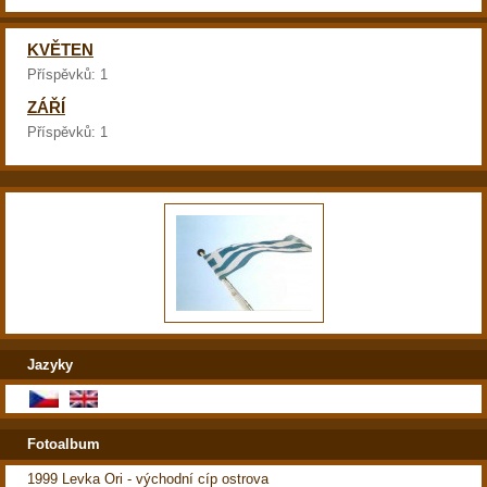
KVĚTEN
Příspěvků:
1
ZÁŘÍ
Příspěvků:
1
Jazyky
Fotoalbum
1999 Levka Ori - východní cíp ostrova