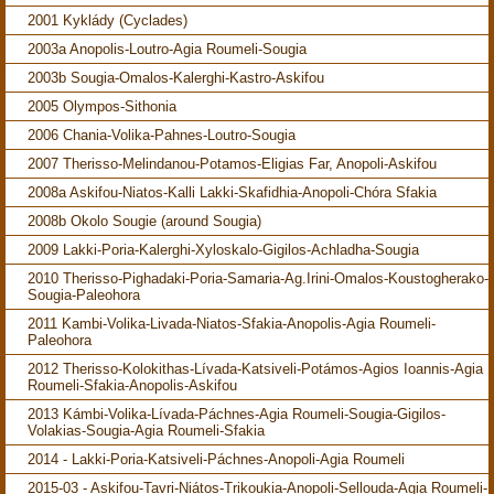
2001 Kyklády (Cyclades)
2003a Anopolis-Loutro-Agia Roumeli-Sougia
2003b Sougia-Omalos-Kalerghi-Kastro-Askifou
2005 Olympos-Sithonia
2006 Chania-Volika-Pahnes-Loutro-Sougia
2007 Therisso-Melindanou-Potamos-Eligias Far, Anopoli-Askifou
2008a Askifou-Niatos-Kalli Lakki-Skafidhia-Anopoli-Chóra Sfakia
2008b Okolo Sougie (around Sougia)
2009 Lakki-Poria-Kalerghi-Xyloskalo-Gigilos-Achladha-Sougia
2010 Therisso-Pighadaki-Poria-Samaria-Ag.Irini-Omalos-Koustogherako-
Sougia-Paleohora
2011 Kambi-Volika-Livada-Niatos-Sfakia-Anopolis-Agia Roumeli-
Paleohora
2012 Therisso-Kolokithas-Lívada-Katsiveli-Potámos-Agios Ioannis-Agia
Roumeli-Sfakia-Anopolis-Askifou
2013 Kámbi-Volika-Lívada-Páchnes-Agia Roumeli-Sougia-Gigilos-
Volakias-Sougia-Agia Roumeli-Sfakia
2014 - Lakki-Poria-Katsiveli-Páchnes-Anopoli-Agia Roumeli
2015-03 - Askifou-Tavri-Niátos-Trikoukia-Anopoli-Sellouda-Agia Roumeli-