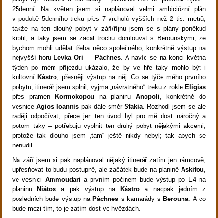
25denní. Na květen jsem si naplánoval velmi ambiciózní plán
v podobě 5denního treku přes 7 vrcholů vyšších než 2 tis. metrů,
takže na ten dlouhý pobyt v září/říjnu jsem se s plány poněkud
krotil, a taky jsem se začal trochu domlouvat s Berounskými, že
bychom mohli udělat třeba něco společného, konkrétně výstup na
nejvyšší horu
Levka Ori
–
Páchnes
. A navíc se na konci května
týden po mém příjezdu ukázalo, že by ve hře taky mohlo být i
kultovní
Kástro
, přesněji výstup na něj. Co se týče mého prvního
pobytu, itinerář jsem splnil, vyjma „návratného“ treku z rokle
Eligias
přes pramen
Kormokopou
na planinu
Anopoli
, konkrétně do
vesnice
Agios Ioannis
pak dále směr
Sfakia
. Rozhodl jsem se ale
raději odpočívat, přece jen ten úvod byl pro mě dost náročný a
potom taky – potřebuju vyplnit ten druhý pobyt nějakými akcemi,
protože tak dlouho jsem „tam“ ještě nikdy nebyl; tak abych se
nenudil.
Na září jsem si pak naplánoval nějaký itinerář zatím jen rámcově,
upřesňovat to budu postupně, ale začátek bude na planině
Askifou
,
ve vesnici
Ammoudari
a prvním počinem bude výstup po E4 na
planinu
Niátos
a pak výstup na
Kástro
a naopak jedním z
posledních bude výstup na
Páchnes
s kamarády s
Berouna
. A co
bude mezi tím, to je zatím dost ve hvězdách.