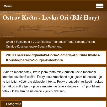
Menu
Ostrov Kréta - Levka Ori (Bílé Hory)
Úvod
»
Fotoalbum
»
2010 Therisso-Pighadaki-Poria-Samaria-Ag.Irini-
Omalos-Koustogherako-Sougia-Paleohora
2010 Therisso-Pighadaki-Poria-Samaria-Ag.Irini-Omalos-
Koustogherako-Sougia-Paleohora
Výběr z mnoha fotek, které jsem tento rok v průběhu celé tohoroční
krétské dovolené udělal. Fotky jsou zmenšené a jak jsem už napsal - je
to jen jejich výběr pro dokreslení textu. Fotky v původní velikosti - pokud
by někdo měl zájem - jsou samozřejmě také k dispozici. Při prohlížení
fotek - kliknutím na ně dojde k jejich zvětšení.
Fotografie