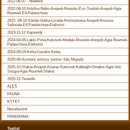
2022-06-07 - Madeira
2022-09-10 Askifou-Niáto-Anopoli-Rousiés-Exo Tourloti-Anopoli-Agia
Roumeli-E4-Palaiochora
2023 -09-10 Kámbi-Volika-Lívada-Ammoutsera-Anopoli-Krousia-
Sellouda-E4-Paiolochora-Elafonísi
2023-11-12 Kapverdy
2024-04-05-Lakki-Poria-Katsiveli-Modaki-Rousiés-Anopoli-Agia Roumeli-
Palaiochora-Elafonísi
2024-09-10-Kréta-Gavdos-Kréta
2025-06-Azorské ostrovy (ostrov São Miguel)
2025-10-Sfakia-Anopoli-Kriaras-Katsiveli-Kallerghi-Omalos-Agia Irini-
Sougia-Agia Roumeli-Sfakia
2025-12-Tenerife
ALEŠ
FAUNA
KYTKY
Nezařazené
PANORAMA
Toplist