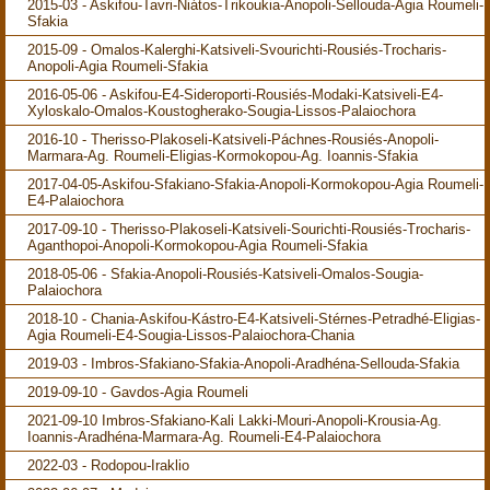
2015-03 - Askifou-Tavri-Niátos-Trikoukia-Anopoli-Sellouda-Agia Roumeli-
Sfakia
2015-09 - Omalos-Kalerghi-Katsiveli-Svourichti-Rousiés-Trocharis-
Anopoli-Agia Roumeli-Sfakia
2016-05-06 - Askifou-E4-Sideroporti-Rousiés-Modaki-Katsiveli-E4-
Xyloskalo-Omalos-Koustogherako-Sougia-Lissos-Palaiochora
2016-10 - Therisso-Plakoseli-Katsiveli-Páchnes-Rousiés-Anopoli-
Marmara-Ag. Roumeli-Eligias-Kormokopou-Ag. Ioannis-Sfakia
2017-04-05-Askifou-Sfakiano-Sfakia-Anopoli-Kormokopou-Agia Roumeli-
E4-Palaiochora
2017-09-10 - Therisso-Plakoseli-Katsiveli-Sourichti-Rousiés-Trocharis-
Aganthopoi-Anopoli-Kormokopou-Agia Roumeli-Sfakia
2018-05-06 - Sfakia-Anopoli-Rousiés-Katsiveli-Omalos-Sougia-
Palaiochora
2018-10 - Chania-Askifou-Kástro-E4-Katsiveli-Stérnes-Petradhé-Eligias-
Agia Roumeli-E4-Sougia-Lissos-Palaiochora-Chania
2019-03 - Imbros-Sfakiano-Sfakia-Anopoli-Aradhéna-Sellouda-Sfakia
2019-09-10 - Gavdos-Agia Roumeli
2021-09-10 Imbros-Sfakiano-Kali Lakki-Mouri-Anopoli-Krousia-Ag.
Ioannis-Aradhéna-Marmara-Ag. Roumeli-E4-Palaiochora
2022-03 - Rodopou-Iraklio