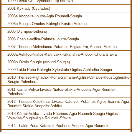
1999 Levka Ori - východní cíp ostrova
2001 Kyklády (Cyclades)
2003a Anopolis-Loutro-Agia Roumeli-Sougia
2003b Sougia-Omalos-Kalerghi-Kastro-Askifou
2005 Olympos-Sithonia
2006 Chania-Volika-Pahnes-Loutro-Sougia
2007 Therisso-Melindanou-Potamos-Eligias Far, Anopoli-Askifou
2008a Askifou-Niatos-Kalli Lakki-Skafidhia-Anopoli-Chóra Sfakia
2008b Okolo Sougie (around Sougia)
2009 Lakki-Poria-Kalerghi-Xyloskalo-Gigilos-Achladha-Sougia
2010 Therisso-Pighadaki-Poria-Samaria-Ag.Irini-Omalos-Koustogherako-
Sougia-Paleohora
2011 Kambi-Volika-Livada-Niatos-Sfakia-Anopolis-Agia Roumeli-
Paleohora
2012 Therisso-Kolokithas-Lívada-Katsiveli-Potámos-Agios Ioannis-Agia
Roumeli-Sfakia-Anopolis-Askifou
2013 Kámbi-Volika-Lívada-Páchnes-Agia Roumeli-Sougia-Gigilos-
Volakias-Sougia-Agia Roumeli-Sfakia
2014 - Lakki-Poria-Katsiveli-Páchnes-Anopoli-Agia Roumeli