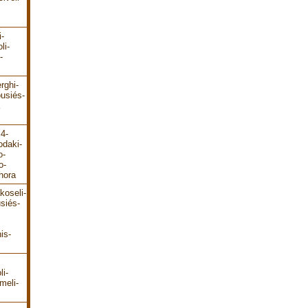
i-
li-
-
rghi-
ousiés-
E4-
odaki-
o-
o-
hora
koseli-
siés-
is-
li-
meli-