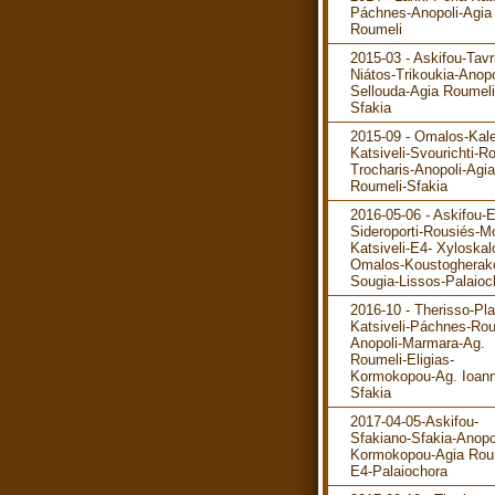
Páchnes-Anopoli-Agia
Roumeli
2015-03 - Askifou-Tavr
Niátos-Trikoukia-Anopo
Sellouda-Agia Roumeli
Sfakia
2015-09 - Omalos-Kale
Katsiveli-Svourichti-R
Trocharis-Anopoli-Agia
Roumeli-Sfakia
2016-05-06 - Askifou-
Sideroporti-Rousiés-M
Katsiveli-E4- Xyloskal
Omalos-Koustogherak
Sougia-Lissos-Palaioc
2016-10 - Therisso-Pla
Katsiveli-Páchnes-Rou
Anopoli-Marmara-Ag.
Roumeli-Eligias-
Kormokopou-Ag. Ioann
Sfakia
2017-04-05-Askifou-
Sfakiano-Sfakia-Anopo
Kormokopou-Agia Rou
E4-Palaiochora