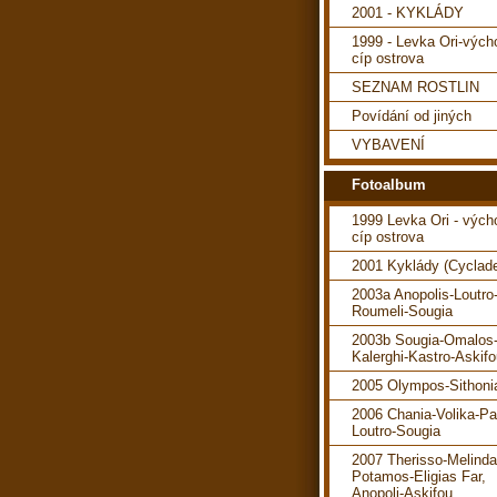
2001 - KYKLÁDY
1999 - Levka Ori-vých
cíp ostrova
SEZNAM ROSTLIN
Povídání od jiných
VYBAVENÍ
Fotoalbum
1999 Levka Ori - vých
cíp ostrova
2001 Kyklády (Cyclad
2003a Anopolis-Loutro
Roumeli-Sougia
2003b Sougia-Omalos
Kalerghi-Kastro-Askif
2005 Olympos-Sithoni
2006 Chania-Volika-P
Loutro-Sougia
2007 Therisso-Melind
Potamos-Eligias Far,
Anopoli-Askifou