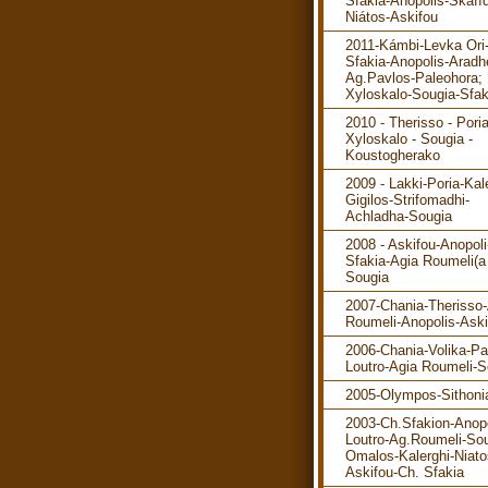
Sfakia-Anopolis-Skafíd
Niátos-Askifou
2011-Kámbi-Levka Ori
Sfakia-Anopolis-Aradh
Ag.Pavlos-Paleohora; 
Xyloskalo-Sougia-Sfak
2010 - Therisso - Poria
Xyloskalo - Sougia -
Koustogherako
2009 - Lakki-Poria-Kal
Gigilos-Strifomadhi-
Achladha-Sougia
2008 - Askifou-Anopol
Sfakia-Agia Roumeli(a 
Sougia
2007-Chania-Therisso
Roumeli-Anopolis-Aski
2006-Chania-Volika-P
Loutro-Agia Roumeli-S
2005-Olympos-Sithoni
2003-Ch.Sfakion-Anopo
Loutro-Ag.Roumeli-Sou
Omalos-Kalerghi-Niato
Askifou-Ch. Sfakia