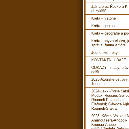
Jak a proč Řecko a Kr
obzvlášť
Kréta - historie
Kréta - geologie
Kréta – geografie a po
Kréta - obyvatelstvo, 
správa, fauna a flóra
Jednotlivé treky
KONTAKTNÍ ÚDAJE
ODKAZY - mapy, prův
další
2025-Azorské ostrovy,
Tenerife
2024-Lakki-Poria-Katsi
Modaki-Rousiés-Sello
Roumeli-Palaiochora-
Elafonísi; Gávdos-Agi
Roumeli-Sfakia
2023- Kámbi-Volika-Lí
Ammoutsera-Anopoli-
Krousia-Anopoli-
pobřeží/trajekt-Palaioc