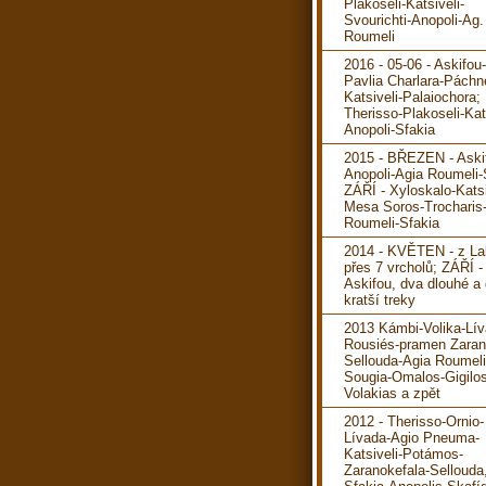
Plakoseli-Katsiveli-
Svourichti-Anopoli-Ag.
Roumeli
2016 - 05-06 - Askifou
Pavlia Charlara-Páchn
Katsiveli-Palaiochora; 
Therisso-Plakoseli-Kats
Anopoli-Sfakia
2015 - BŘEZEN - Aski
Anopoli-Agia Roumeli-
ZÁŘÍ - Xyloskalo-Katsi
Mesa Soros-Trocharis
Roumeli-Sfakia
2014 - KVĚTEN - z La
přes 7 vrcholů; ZÁŘÍ -
Askifou, dva dlouhé a
kratší treky
2013 Kámbi-Volika-Lív
Rousiés-pramen Zaran
Sellouda-Agia Roumeli
Sougia-Omalos-Gigilos
Volakias a zpět
2012 - Therisso-Ornio-
Lívada-Agio Pneuma-
Katsiveli-Potámos-
Zaranokefala-Sellouda