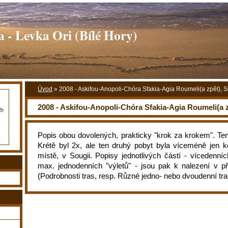
 - Levka Ori (Bílé Hory)
Úvod
»
2008 - Askifou-Anopoli-Chóra Sfakia-Agia Roumeli(a zpět), 
2008 - Askifou-Anopoli-Chóra Sfakia-Agia Roumeli(a 
Popis obou dovolených, prakticky "krok za krokem". Ten
Krétě byl 2x, ale ten druhý pobyt byla víceméně jen
místě, v Sougii. Popisy jednotlivých částí - vícedenníc
max. jednodenních "výletů" - jsou pak k nalezení v př
(Podrobnosti tras, resp. Různé jedno- nebo dvoudenní tra