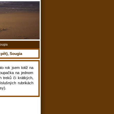
Sougia
zpět), Sougia
to rok jsem totiž na
 koupačka na jednom
h treků či krátkých,
íslušných rubrikách
sy).