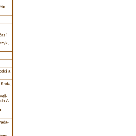
éta
časí
jazyk,
odci a
 Kréta,
veli-
uda-A.
a
vada-
hora-