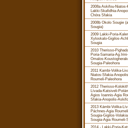
2008a Askifou-Niatos-K
Lakki-Skafidhia-Anopol
Chóra Sfakia
2008b Okolo Sougie (
Sougia)
2009 Lakki-Poria-Kaler
Xyloskalo-Gigilos-Ach
Sougia
2010 Therisso-Pighada
Poria-Samaria-Ag.Irini-
Omalos-Koustogherak
Sougia-Paleohora
2011 Kambi-Volika-Liv
Niatos-Sfakia-Anopoli
Roumeli-Paleohora
2012 Therisso-Kolokit
Lívada-Katsiveli-Potá
Agios Ioannis-Agia Ro
Sfakia-Anopolis-Askif
2013 Kámbi-Volika-Lív
Páchnes-Agia Roumeli
Sougia-Gigilos-Volakia
Sougia-Agia Roumeli-S
2014 - Lakki-Poria-Kats