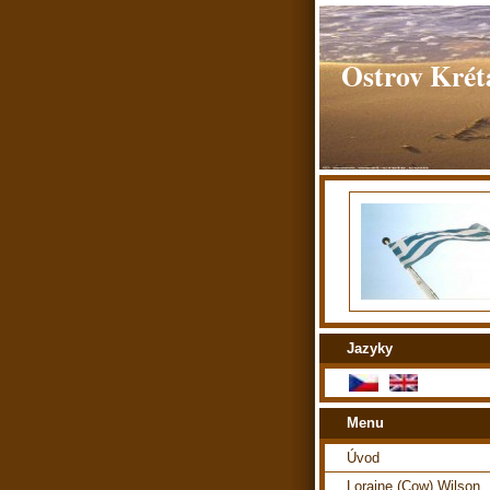
Ostrov Kréta
Jazyky
Menu
Úvod
Loraine (Cow) Wilson