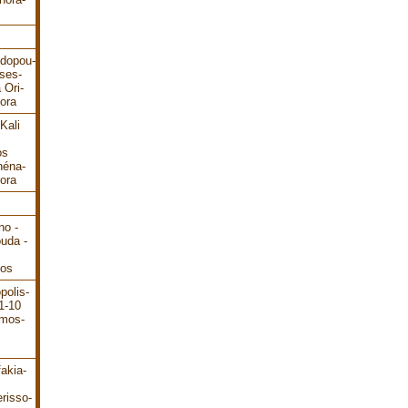
odopou-
ses-
 Ori-
ora
Kali
os
héna-
ora
no -
ouda -
dos
polis-
1-10
ámos-
akia-
risso-