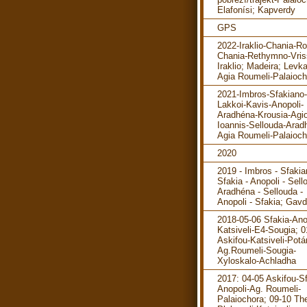
Elafonísi; Kapverdy
GPS
2022-Iraklio-Chania-R
Chania-Rethymno-Vris
Iraklio; Madeira; Levka
Agia Roumeli-Palaioch
2021-Imbros-Sfakiano-
Lakkoi-Kavis-Anopoli-
Aradhéna-Krousia-Agi
Ioannis-Sellouda-Arad
Agia Roumeli-Palaioch
2020
2019 - Imbros - Sfakia
Sfakia - Anopoli - Sell
Aradhéna - Sellouda -
Anopoli - Sfakia; Gav
2018-05-06 Sfakia-Ano
Katsiveli-E4-Sougia; 0
Askifou-Katsiveli-Pot
Ag.Roumeli-Sougia-
Xyloskalo-Achladha
2017: 04-05 Askifou-Sf
Anopoli-Ag. Roumeli-
Palaiochora; 09-10 The