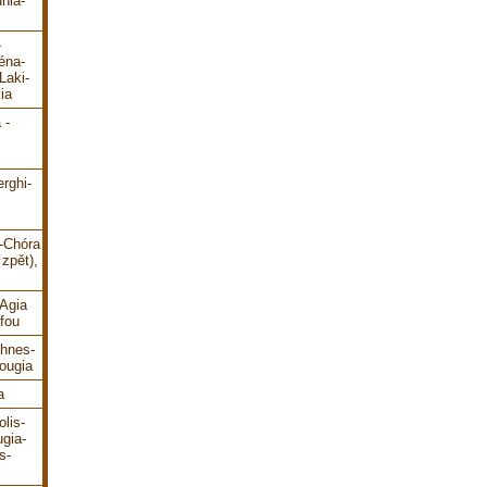
hia-
-
éna-
Laki-
ia
 -
erghi-
i-Chóra
zpět),
-Agia
fou
ahnes-
ougia
a
lis-
gia-
s-