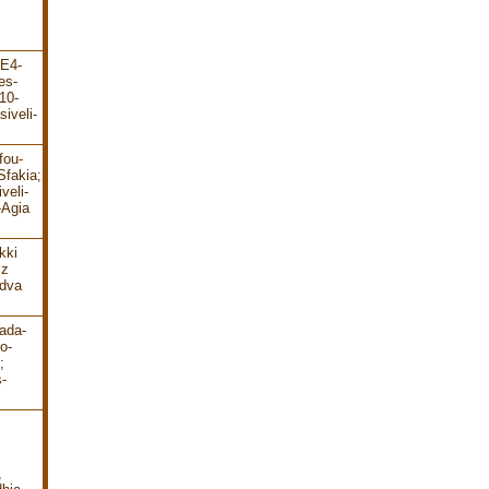
-E4-
es-
10-
iveli-
fou-
Sfakia;
veli-
-Agia
kki
 z
 dva
ada-
o-
;
-
,