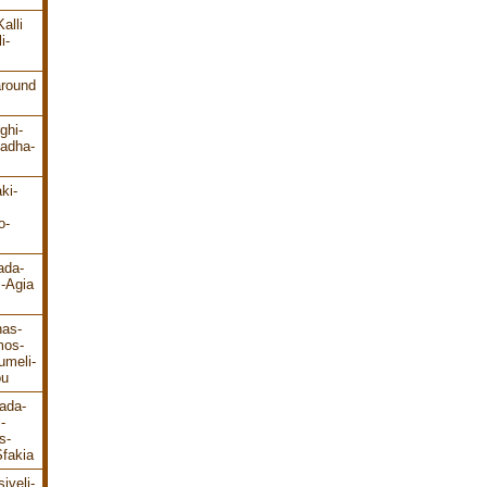
alli
i-
around
ghi-
ladha-
ki-
o-
ada-
s-Agia
has-
mos-
umeli-
ou
ada-
-
s-
fakia
iveli-