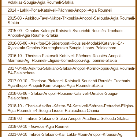
Volakias-Sougia-Agia Roumeli-Sfakia
2014 - Lakki-Poria-Katsiveli-Páchnes-Anopoli-Agia Roumeli
2015-03 - Askifou-Tavri-Niátos-Trikoukia-Anopoli-Sellouda-Agia Roumeli-
Sfakia
2015-09 - Omalos-Kalerghi-Katsiveli-Svourichti-Rousiés-Trocharis-
Anopoli-Agia Roumeli-Sfakia
2016-05-06 - Askifou-E4-Sideroporti-Rousiés-Modaki-Katsiveli-E4-
Xyloskalo-Omalos-Koustogherako-Sougia-Lissos-Palaiochora
2016-10 - Therisso-Plakoseli-Katsiveli-Páchnes-Rousiés-Anopoli-
Marmara-Ag. Roumeli-Eligias-Kormokopou-Ag. Ioannis-Sfakia
2017-04-05-Askifou-Sfakiano-Sfakia-Anopoli-Kormokopou-Agia Roumeli-
E4-Palaiochora
2017-09-10 - Therisso-Plakoseli-Katsiveli-Sourichti-Rousiés-Trocharis-
Aganthopoi-Anopoli-Kormokopou-Agia Roumeli-Sfakia
2018-05-06 - Sfakia-Anopoli-Rousiés-Katsiveli-Omalos-Sougia-
Palaiochora
2018-10 - Chania-Askifou-Kástro-E4-Katsiveli-Stérnes-Petradhé-Eligias-
Agia Roumeli-E4-Sougia-Lissos-Palaiochora-Chania
2019-03 - Imbros-Sfakiano-Sfakia-Anopoli-Aradhéna-Sellouda-Sfakia
2019-09-10 - Gavdos-Agia Roumeli
2021-09-10 Imbros-Sfakiano-Kali Lakki-Mouri-Anopoli-Krousia-Ag.