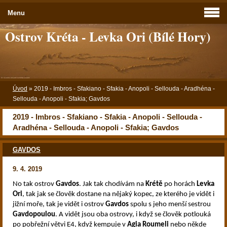
Menu
Ostrov Kréta - Levka Ori (Bílé Hory)
Úvod
»
2019 - Imbros - Sfakiano - Sfakia - Anopoli - Sellouda - Aradhéna -
Sellouda - Anopoli - Sfakia; Gavdos
2019 - Imbros - Sfakiano - Sfakia - Anopoli - Sellouda -
Aradhéna - Sellouda - Anopoli - Sfakia; Gavdos
GAVDOS
9. 4. 2019
No tak ostrov
Gavdos
. Jak tak chodívám na
Krétě
po horách
Levka
Ori
, tak jak se člověk dostane na nějaký kopec, ze kterého je vidět i
jižní moře, tak je vidět i ostrov
Gavdos
spolu s jeho menší sestrou
Gavdopoulou
. A vidět jsou oba ostrovy, i když se člověk potlouká
po pobřežní větvi E4, když kempuje v
Agia Roumeli
nebo někde