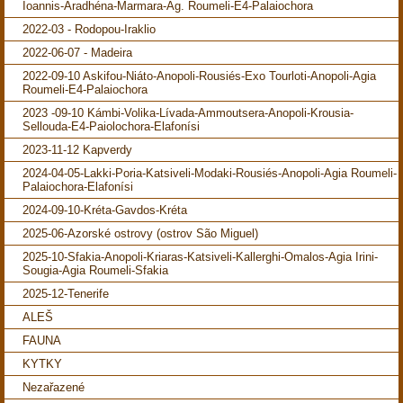
Ioannis-Aradhéna-Marmara-Ag. Roumeli-E4-Palaiochora
2022-03 - Rodopou-Iraklio
2022-06-07 - Madeira
2022-09-10 Askifou-Niáto-Anopoli-Rousiés-Exo Tourloti-Anopoli-Agia
Roumeli-E4-Palaiochora
2023 -09-10 Kámbi-Volika-Lívada-Ammoutsera-Anopoli-Krousia-
Sellouda-E4-Paiolochora-Elafonísi
2023-11-12 Kapverdy
2024-04-05-Lakki-Poria-Katsiveli-Modaki-Rousiés-Anopoli-Agia Roumeli-
Palaiochora-Elafonísi
2024-09-10-Kréta-Gavdos-Kréta
2025-06-Azorské ostrovy (ostrov São Miguel)
2025-10-Sfakia-Anopoli-Kriaras-Katsiveli-Kallerghi-Omalos-Agia Irini-
Sougia-Agia Roumeli-Sfakia
2025-12-Tenerife
ALEŠ
FAUNA
KYTKY
Nezařazené