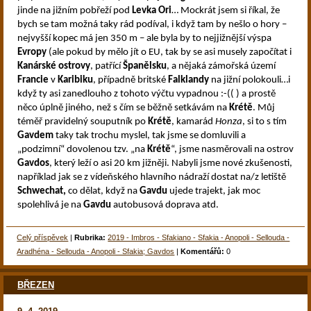
jinde na jižním pobřeží pod
Levka Ori
… Mockrát jsem si říkal, že
bych se tam možná taky rád podíval, i když tam by nešlo o hory –
nejvyšší kopec má jen 350 m – ale byla by to nejjižnější výspa
Evropy
(ale pokud by mělo jít o EU, tak by se asi musely započítat i
Kanárské ostrovy
, patřící
Španělsku
, a nějaká zámořská území
Francie
v
Karibiku
, případně britské
Falklandy
na jižní polokouli…i
když ty asi zanedlouho z tohoto výčtu vypadnou :-(( ) a prostě
něco úplně jiného, než s čím se běžně setkávám na
Krétě
. Můj
téměř pravidelný souputník po
Krétě
, kamarád
Honza
, si to s tím
Gavdem
taky tak trochu myslel, tak jsme se domluvili a
„podzimní“ dovolenou tzv. „na
Krétě
“, jsme nasměrovali na ostrov
Gavdos
, který leží o asi 20 km jižněji. Nabyli jsme nové zkušenosti,
například jak se z vídeňského hlavního nádraží dostat na/z letiště
Schwechat,
co dělat, když na
Gavdu
ujede trajekt, jak moc
spolehlivá je na
Gavdu
autobusová doprava atd.
Celý příspěvek
|
Rubrika:
2019 - Imbros - Sfakiano - Sfakia - Anopoli - Sellouda -
Aradhéna - Sellouda - Anopoli - Sfakia; Gavdos
|
Komentářů:
0
BŘEZEN