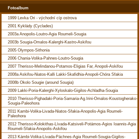
Fotoalbum
1999 Levka Ori - východní cíp ostrova
2001 Kyklády (Cyclades)
2003a Anopolis-Loutro-Agia Roumeli-Sougia
2003b Sougia-Omalos-Kalerghi-Kastro-Askifou
2005 Olympos-Sithonia
2006 Chania-Volika-Pahnes-Loutro-Sougia
2007 Therisso-Melindanou-Potamos-Eligias Far, Anopoli-Askifou
2008a Askifou-Niatos-Kalli Lakki-Skafidhia-Anopoli-Chóra Sfakia
2008b Okolo Sougie (around Sougia)
2009 Lakki-Poria-Kalerghi-Xyloskalo-Gigilos-Achladha-Sougia
2010 Therisso-Pighadaki-Poria-Samaria-Ag.Irini-Omalos-Koustogherako-
Sougia-Paleohora
2011 Kambi-Volika-Livada-Niatos-Sfakia-Anopolis-Agia Roumeli-
Paleohora
2012 Therisso-Kolokithas-Lívada-Katsiveli-Potámos-Agios Ioannis-Agia
Roumeli-Sfakia-Anopolis-Askifou
2013 Kámbi-Volika-Lívada-Páchnes-Agia Roumeli-Sougia-Gigilos-