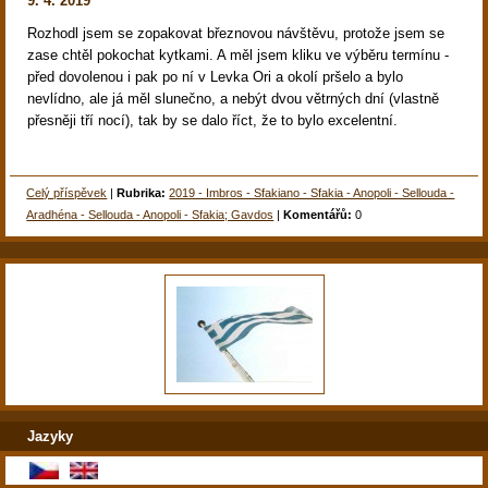
9. 4. 2019
Rozhodl jsem se zopakovat březnovou návštěvu, protože jsem se
zase chtěl pokochat kytkami. A měl jsem kliku ve výběru termínu -
před dovolenou i pak po ní v Levka Ori a okolí pršelo a bylo
nevlídno, ale já měl slunečno, a nebýt dvou větrných dní (vlastně
přesněji tří nocí), tak by se dalo říct, že to bylo excelentní.
Celý příspěvek
|
Rubrika:
2019 - Imbros - Sfakiano - Sfakia - Anopoli - Sellouda -
Aradhéna - Sellouda - Anopoli - Sfakia; Gavdos
|
Komentářů:
0
Jazyky