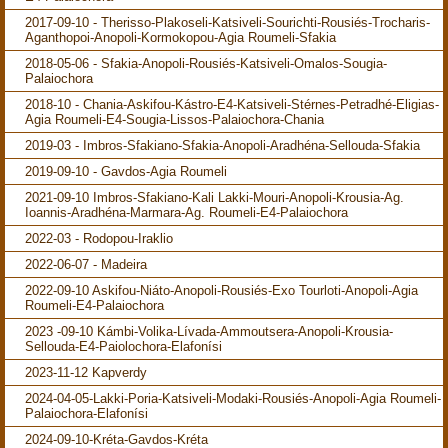
2017-09-10 - Therisso-Plakoseli-Katsiveli-Sourichti-Rousiés-Trocharis-
Aganthopoi-Anopoli-Kormokopou-Agia Roumeli-Sfakia
2018-05-06 - Sfakia-Anopoli-Rousiés-Katsiveli-Omalos-Sougia-
Palaiochora
2018-10 - Chania-Askifou-Kástro-E4-Katsiveli-Stérnes-Petradhé-Eligias-
Agia Roumeli-E4-Sougia-Lissos-Palaiochora-Chania
2019-03 - Imbros-Sfakiano-Sfakia-Anopoli-Aradhéna-Sellouda-Sfakia
2019-09-10 - Gavdos-Agia Roumeli
2021-09-10 Imbros-Sfakiano-Kali Lakki-Mouri-Anopoli-Krousia-Ag.
Ioannis-Aradhéna-Marmara-Ag. Roumeli-E4-Palaiochora
2022-03 - Rodopou-Iraklio
2022-06-07 - Madeira
2022-09-10 Askifou-Niáto-Anopoli-Rousiés-Exo Tourloti-Anopoli-Agia
Roumeli-E4-Palaiochora
2023 -09-10 Kámbi-Volika-Lívada-Ammoutsera-Anopoli-Krousia-
Sellouda-E4-Paiolochora-Elafonísi
2023-11-12 Kapverdy
2024-04-05-Lakki-Poria-Katsiveli-Modaki-Rousiés-Anopoli-Agia Roumeli-
Palaiochora-Elafonísi
2024-09-10-Kréta-Gavdos-Kréta