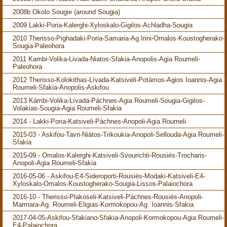
2008b Okolo Sougie (around Sougia)
2009 Lakki-Poria-Kalerghi-Xyloskalo-Gigilos-Achladha-Sougia
2010 Therisso-Pighadaki-Poria-Samaria-Ag.Irini-Omalos-Koustogherako-
Sougia-Paleohora
2011 Kambi-Volika-Livada-Niatos-Sfakia-Anopolis-Agia Roumeli-
Paleohora
2012 Therisso-Kolokithas-Lívada-Katsiveli-Potámos-Agios Ioannis-Agia
Roumeli-Sfakia-Anopolis-Askifou
2013 Kámbi-Volika-Lívada-Páchnes-Agia Roumeli-Sougia-Gigilos-
Volakias-Sougia-Agia Roumeli-Sfakia
2014 - Lakki-Poria-Katsiveli-Páchnes-Anopoli-Agia Roumeli
2015-03 - Askifou-Tavri-Niátos-Trikoukia-Anopoli-Sellouda-Agia Roumeli-
Sfakia
2015-09 - Omalos-Kalerghi-Katsiveli-Svourichti-Rousiés-Trocharis-
Anopoli-Agia Roumeli-Sfakia
2016-05-06 - Askifou-E4-Sideroporti-Rousiés-Modaki-Katsiveli-E4-
Xyloskalo-Omalos-Koustogherako-Sougia-Lissos-Palaiochora
2016-10 - Therisso-Plakoseli-Katsiveli-Páchnes-Rousiés-Anopoli-
Marmara-Ag. Roumeli-Eligias-Kormokopou-Ag. Ioannis-Sfakia
2017-04-05-Askifou-Sfakiano-Sfakia-Anopoli-Kormokopou-Agia Roumeli-
E4-Palaiochora