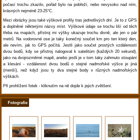
počasí trochu zkazilo, pořád bylo na pobřeží, nebo nevysoko nad ním,
krásných nejméně 23-25°C.
Mezi obrázky jsou také výškové profily tras jednotlivých dní. Je to z GPS
a doplněné některými názvy míst. Výškové údaje se trochu liší od těch
třeba na mapách, přístroj mi výšky ukazuje trochu divně, ale jen o pár
metrů. Na vodorovné ose je taky konečný součet km pro ten který den,
ale nevím, jak to GPS počítá. Jestli jako součet prostých vzdáleností
dvou bodů, kdy se přístroj nalogoval k satelitúm (každých 20 sekund),
jako na dvojrozměrné mapě, anebo jestli je v tom taky zahrnuto stoupání
a klesání - vzdálenost dvou bodů o stejné nadmořské výšce je jiná
(menší), než když jsou ty dva stejné body v různých nadmořských
výškách.
Při prohlížení fotek - kliknutím na ně dojde k jejich zvětšení.
Fotografie