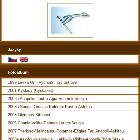
Jazyky
Fotoalbum
1999 Levka Ori - východní cíp ostrova
2001 Kyklády (Cyclades)
2003a Anopolis-Loutro-Agia Roumeli-Sougia
2003b Sougia-Omalos-Kalerghi-Kastro-Askifou
2005 Olympos-Sithonia
2006 Chania-Volika-Pahnes-Loutro-Sougia
2007 Therisso-Melindanou-Potamos-Eligias Far, Anopoli-Askifou
2008a Askifou-Niatos-Kalli Lakki-Skafidhia-Anopoli-Chóra Sfakia