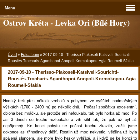
Menu
Ostrov Kréta - Levka Ori (Bílé Hory)
Úvod
»
Fotoalbum
»
2017-09-10 - Therisso-Plakoseli-Katsiveli-Sourichti-
Rousiés-Trocharis-Aganthopoi-Anopoli-Kormokopou-Agia Roumeli-Sfakia
2017-09-10 - Therisso-Plakoseli-Katsiveli-Sourichti-
Rousiés-Trocharis-Aganthopoi-Anopoli-Kormokopou-Agia
Roumeli-Sfakia
Horský trek přes několik vrcholů s pohybem ve vyšších nadmořských
výškách (1700 - 2400 m) po několik dnů. Počasí zpočátku excelentní,
obloha bez mráčku, ale protože ani nefoukalo, tak bylo horka až moc. Po
asi 3 dnech se trochu rozfoukalo a vítr sílil tak, že pak už byl až
nepříjemný. Ke konci pobytu se počasí trochu zkazilo, zažili jsme
dokonce asi třihodinový déšť. Rostlin už moc nekvetlo, většina už byla
spálená sluncem, ale moře bylo hezky vyhřáté, a i když se ke konci to