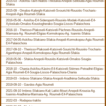
2015-03 - Askifou-Tavri-Niátos-Trikoukia-Anopoli-Sellouda-Agia Roumeli-
Sfakia
2015-09 - Omalos-Kalerghi-Katsiveli-Svourichti-Rousiés-Trocharis-
Anopoli-Agia Roumeli-Sfakia
2016-05-06 - Askifou-E4-Sideroporti-Rousiés-Modaki-Katsiveli-E4-
Xyloskalo-Omalos-Koustogherako-Sougia-Lissos-Palaiochora
2016-10 - Therisso-Plakoseli-Katsiveli-Páchnes-Rousiés-Anopoli-
Marmara-Ag. Roumeli-Eligias-Kormokopou-Ag. Ioannis-Sfakia
2017-04-05-Askifou-Sfakiano-Sfakia-Anopoli-Kormokopou-Agia Roumeli-
E4-Palaiochora
2017-09-10 - Therisso-Plakoseli-Katsiveli-Sourichti-Rousiés-Trocharis-
Aganthopoi-Anopoli-Kormokopou-Agia Roumeli-Sfakia
2018-05-06 - Sfakia-Anopoli-Rousiés-Katsiveli-Omalos-Sougia-
Palaiochora
2018-10 - Chania-Askifou-Kástro-E4-Katsiveli-Stérnes-Petradhé-Eligias-
Agia Roumeli-E4-Sougia-Lissos-Palaiochora-Chania
2019-03 - Imbros-Sfakiano-Sfakia-Anopoli-Aradhéna-Sellouda-Sfakia
2019-09-10 - Gavdos-Agia Roumeli
2021-09-10 Imbros-Sfakiano-Kali Lakki-Mouri-Anopoli-Krousia-Ag.
Ioannis-Aradhéna-Marmara-Ag. Roumeli-E4-Palaiochora
2022-03 - Rodopou-Iraklio