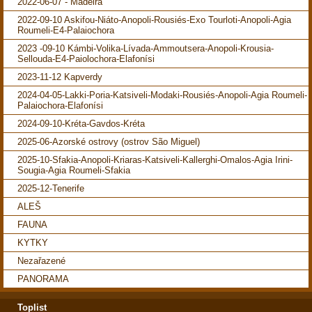
2022-06-07 - Madeira
2022-09-10 Askifou-Niáto-Anopoli-Rousiés-Exo Tourloti-Anopoli-Agia
Roumeli-E4-Palaiochora
2023 -09-10 Kámbi-Volika-Lívada-Ammoutsera-Anopoli-Krousia-
Sellouda-E4-Paiolochora-Elafonísi
2023-11-12 Kapverdy
2024-04-05-Lakki-Poria-Katsiveli-Modaki-Rousiés-Anopoli-Agia Roumeli-
Palaiochora-Elafonísi
2024-09-10-Kréta-Gavdos-Kréta
2025-06-Azorské ostrovy (ostrov São Miguel)
2025-10-Sfakia-Anopoli-Kriaras-Katsiveli-Kallerghi-Omalos-Agia Irini-
Sougia-Agia Roumeli-Sfakia
2025-12-Tenerife
ALEŠ
FAUNA
KYTKY
Nezařazené
PANORAMA
Toplist