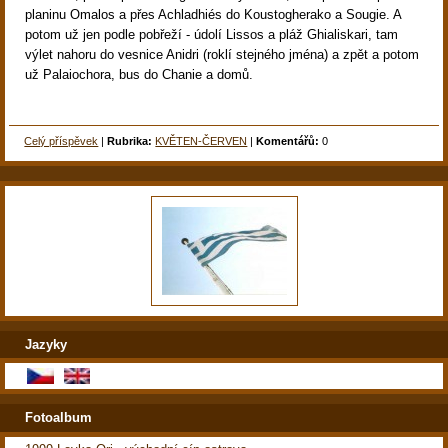
planinu Omalos a přes Achladhiés do Koustogherako a Sougie. A
potom už jen podle pobřeží - údolí Lissos a pláž Ghialiskari, tam
výlet nahoru do vesnice Anidri (roklí stejného jména) a zpět a potom
už Palaiochora, bus do Chanie a domů.
Celý příspěvek
|
Rubrika:
KVĚTEN-ČERVEN
|
Komentářů:
0
Jazyky
Fotoalbum