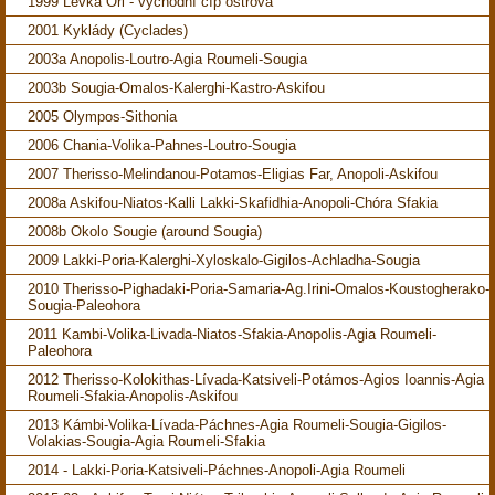
1999 Levka Ori - východní cíp ostrova
2001 Kyklády (Cyclades)
2003a Anopolis-Loutro-Agia Roumeli-Sougia
2003b Sougia-Omalos-Kalerghi-Kastro-Askifou
2005 Olympos-Sithonia
2006 Chania-Volika-Pahnes-Loutro-Sougia
2007 Therisso-Melindanou-Potamos-Eligias Far, Anopoli-Askifou
2008a Askifou-Niatos-Kalli Lakki-Skafidhia-Anopoli-Chóra Sfakia
2008b Okolo Sougie (around Sougia)
2009 Lakki-Poria-Kalerghi-Xyloskalo-Gigilos-Achladha-Sougia
2010 Therisso-Pighadaki-Poria-Samaria-Ag.Irini-Omalos-Koustogherako-
Sougia-Paleohora
2011 Kambi-Volika-Livada-Niatos-Sfakia-Anopolis-Agia Roumeli-
Paleohora
2012 Therisso-Kolokithas-Lívada-Katsiveli-Potámos-Agios Ioannis-Agia
Roumeli-Sfakia-Anopolis-Askifou
2013 Kámbi-Volika-Lívada-Páchnes-Agia Roumeli-Sougia-Gigilos-
Volakias-Sougia-Agia Roumeli-Sfakia
2014 - Lakki-Poria-Katsiveli-Páchnes-Anopoli-Agia Roumeli