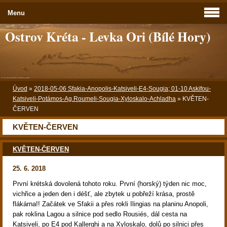
Menu
Ostrov Kréta - Levka Ori (Bílé Hory)
Úvod
»
2018-05-06 Sfakia-Anopolis-Katsiveli-E4-Sougia; 01-10 Askifou-
Katsiveli-Potámos-Ag.Roumeli-Sougia-Xyloskalo-Achladha
»
KVĚTEN-
ČERVEN
KVĚTEN-ČERVEN
KVĚTEN-ČERVEN
25. 6. 2018
První krétská dovolená tohoto roku. První (horský) týden nic moc,
vichřice a jeden den i déšť, ale zbytek u pobřeží krása, prostě
flákárna!! Začátek ve Sfakii a přes rokli Ilingias na planinu Anopoli,
pak roklina Lagou a silnice pod sedlo Rousiés, dál cesta na
Katsiveli, po E4 pod Kallerghi a na Xyloskalo, dolů po silnici přes