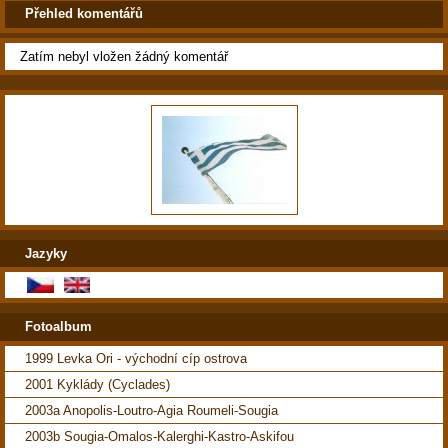
Přehled komentářů
Zatím nebyl vložen žádný komentář
Jazyky
Fotoalbum
1999 Levka Ori - východní cíp ostrova
2001 Kyklády (Cyclades)
2003a Anopolis-Loutro-Agia Roumeli-Sougia
2003b Sougia-Omalos-Kalerghi-Kastro-Askifou