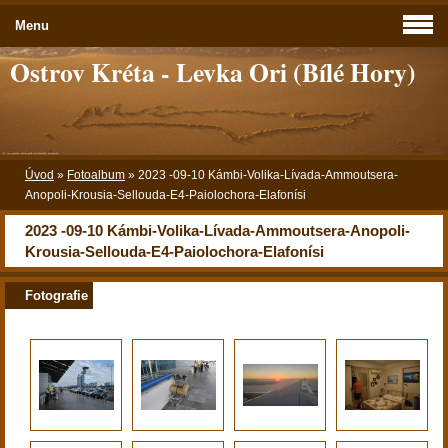
Menu
Ostrov Kréta - Levka Ori (Bílé Hory)
Úvod
»
Fotoalbum
»
2023 -09-10 Kámbi-Volika-Lívada-Ammoutsera-
Anopoli-Krousia-Sellouda-E4-Paiolochora-Elafonísi
2023 -09-10 Kámbi-Volika-Lívada-Ammoutsera-Anopoli-
Krousia-Sellouda-E4-Paiolochora-Elafonísi
Fotografie