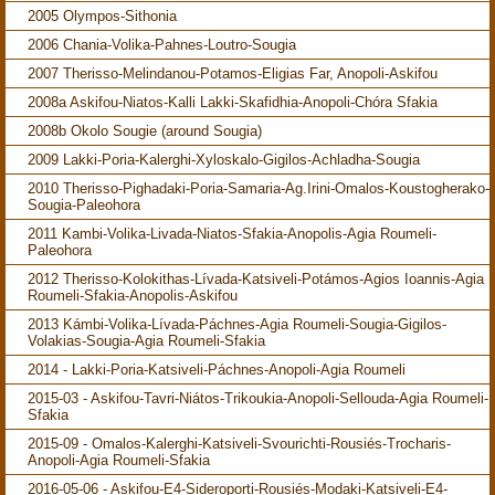
2005 Olympos-Sithonia
2006 Chania-Volika-Pahnes-Loutro-Sougia
2007 Therisso-Melindanou-Potamos-Eligias Far, Anopoli-Askifou
2008a Askifou-Niatos-Kalli Lakki-Skafidhia-Anopoli-Chóra Sfakia
2008b Okolo Sougie (around Sougia)
2009 Lakki-Poria-Kalerghi-Xyloskalo-Gigilos-Achladha-Sougia
2010 Therisso-Pighadaki-Poria-Samaria-Ag.Irini-Omalos-Koustogherako-
Sougia-Paleohora
2011 Kambi-Volika-Livada-Niatos-Sfakia-Anopolis-Agia Roumeli-
Paleohora
2012 Therisso-Kolokithas-Lívada-Katsiveli-Potámos-Agios Ioannis-Agia
Roumeli-Sfakia-Anopolis-Askifou
2013 Kámbi-Volika-Lívada-Páchnes-Agia Roumeli-Sougia-Gigilos-
Volakias-Sougia-Agia Roumeli-Sfakia
2014 - Lakki-Poria-Katsiveli-Páchnes-Anopoli-Agia Roumeli
2015-03 - Askifou-Tavri-Niátos-Trikoukia-Anopoli-Sellouda-Agia Roumeli-
Sfakia
2015-09 - Omalos-Kalerghi-Katsiveli-Svourichti-Rousiés-Trocharis-
Anopoli-Agia Roumeli-Sfakia
2016-05-06 - Askifou-E4-Sideroporti-Rousiés-Modaki-Katsiveli-E4-