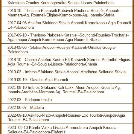
Xyloskalo-Omalos-Koustogherako-Sougia-Lissos-Palaiochora
2016-10 - Therisso-Plakoseli-Katsiveli-Páchnes-Rousiés-Anopoli-
Marmara-Ag. Roumeli-Eligias-Kormokopou-Ag. Ioannis-Sfakia
2017-04-05-Askifou-Sfakiano-Sfakia-Anopoli-Kormokopou-Agia Roumeli-
E4-Palaiochora
2017-09-10 - Therisso-Plakoseli-Katsiveli-Sourichti-Rousiés-Trocharis-
Aganthopoi-Anopoli-Kormokopou-Agia Roumeli-Sfakia
2018-05-06 - Sfakia-Anopoli-Rousiés-Katsiveli-Omalos-Sougia-
Palaiochora
2018-10 - Chania-Askifou-Kástro-E4-Katsiveli-Stérnes-Petradhé-Eligias-
Agia Roumeli-E4-Sougia-Lissos-Palaiochora-Chania
2019-03 - Imbros-Sfakiano-Sfakia-Anopoli-Aradhéna-Sellouda-Sfakia
2019-09-10 - Gavdos-Agia Roumeli
2021-09-10 Imbros-Sfakiano-Kali Lakki-Mouri-Anopoli-Krousia-Ag.
Ioannis-Aradhéna-Marmara-Ag. Roumeli-E4-Palaiochora
2022-03 - Rodopou-Iraklio
2022-06-07 - Madeira
2022-09-10 Askifou-Niáto-Anopoli-Rousiés-Exo Tourloti-Anopoli-Agia
Roumeli-E4-Palaiochora
2023 -09-10 Kámbi-Volika-Lívada-Ammoutsera-Anopoli-Krousia-
Sellouda-E4-Paiolochora-Elafonísi