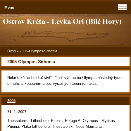
Menu
Ostrov Kréta - Levka Ori (Bílé Hory)
Úvod
»
2005-Olympos-Sithonia
2005-Olympos-Sithonia
Nekrétské "dobrodružství" - "jen" výstup na Olymp a následný týden
u moře, s koupáním a bez výrazných terénních akcí.
2005
31. 1. 2007
Thessaloniki, Lithochoro, Prionia, Refuge A, Olympos - Mytikas,
Prionia, Plaka Lithochoro, Thessaloniki, Neos Marmaras,