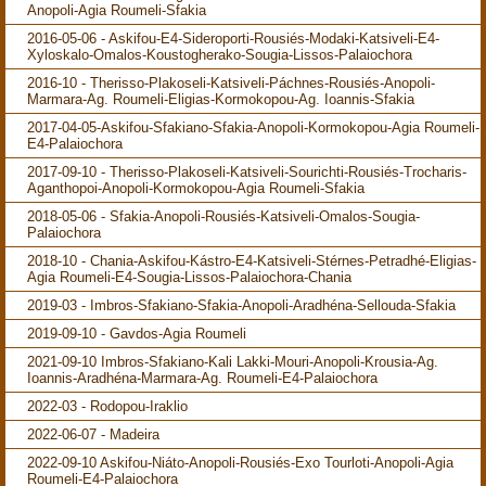
Anopoli-Agia Roumeli-Sfakia
2016-05-06 - Askifou-E4-Sideroporti-Rousiés-Modaki-Katsiveli-E4-
Xyloskalo-Omalos-Koustogherako-Sougia-Lissos-Palaiochora
2016-10 - Therisso-Plakoseli-Katsiveli-Páchnes-Rousiés-Anopoli-
Marmara-Ag. Roumeli-Eligias-Kormokopou-Ag. Ioannis-Sfakia
2017-04-05-Askifou-Sfakiano-Sfakia-Anopoli-Kormokopou-Agia Roumeli-
E4-Palaiochora
2017-09-10 - Therisso-Plakoseli-Katsiveli-Sourichti-Rousiés-Trocharis-
Aganthopoi-Anopoli-Kormokopou-Agia Roumeli-Sfakia
2018-05-06 - Sfakia-Anopoli-Rousiés-Katsiveli-Omalos-Sougia-
Palaiochora
2018-10 - Chania-Askifou-Kástro-E4-Katsiveli-Stérnes-Petradhé-Eligias-
Agia Roumeli-E4-Sougia-Lissos-Palaiochora-Chania
2019-03 - Imbros-Sfakiano-Sfakia-Anopoli-Aradhéna-Sellouda-Sfakia
2019-09-10 - Gavdos-Agia Roumeli
2021-09-10 Imbros-Sfakiano-Kali Lakki-Mouri-Anopoli-Krousia-Ag.
Ioannis-Aradhéna-Marmara-Ag. Roumeli-E4-Palaiochora
2022-03 - Rodopou-Iraklio
2022-06-07 - Madeira
2022-09-10 Askifou-Niáto-Anopoli-Rousiés-Exo Tourloti-Anopoli-Agia
Roumeli-E4-Palaiochora