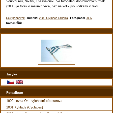
Vourvourou, Nikitis, Thessaloniki. Ve fotogalerii doprovodných fotek
(2005) je fotek o malinko více, než na kolik jsou odkazy v textu.
Celý příspěvek
|
Rubrika:
2005-Olympos-Sithonia
|
Fotografie:
2005
|
Komentářů:
0
Jazyky
Fotoalbum
1999 Levka Ori - východní cíp ostrova
2001 Kyklády (Cyclades)