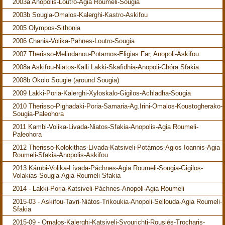
2003a Anopolis-Loutro-Agia Roumeli-Sougia
2003b Sougia-Omalos-Kalerghi-Kastro-Askifou
2005 Olympos-Sithonia
2006 Chania-Volika-Pahnes-Loutro-Sougia
2007 Therisso-Melindanou-Potamos-Eligias Far, Anopoli-Askifou
2008a Askifou-Niatos-Kalli Lakki-Skafidhia-Anopoli-Chóra Sfakia
2008b Okolo Sougie (around Sougia)
2009 Lakki-Poria-Kalerghi-Xyloskalo-Gigilos-Achladha-Sougia
2010 Therisso-Pighadaki-Poria-Samaria-Ag.Irini-Omalos-Koustogherako-
Sougia-Paleohora
2011 Kambi-Volika-Livada-Niatos-Sfakia-Anopolis-Agia Roumeli-
Paleohora
2012 Therisso-Kolokithas-Lívada-Katsiveli-Potámos-Agios Ioannis-Agia
Roumeli-Sfakia-Anopolis-Askifou
2013 Kámbi-Volika-Lívada-Páchnes-Agia Roumeli-Sougia-Gigilos-
Volakias-Sougia-Agia Roumeli-Sfakia
2014 - Lakki-Poria-Katsiveli-Páchnes-Anopoli-Agia Roumeli
2015-03 - Askifou-Tavri-Niátos-Trikoukia-Anopoli-Sellouda-Agia Roumeli-
Sfakia
2015-09 - Omalos-Kalerghi-Katsiveli-Svourichti-Rousiés-Trocharis-