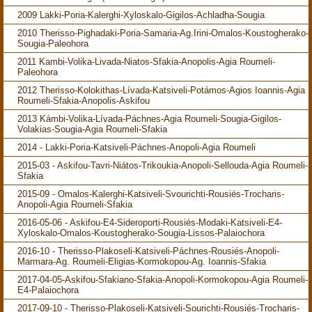
2009 Lakki-Poria-Kalerghi-Xyloskalo-Gigilos-Achladha-Sougia
2010 Therisso-Pighadaki-Poria-Samaria-Ag.Irini-Omalos-Koustogherako-
Sougia-Paleohora
2011 Kambi-Volika-Livada-Niatos-Sfakia-Anopolis-Agia Roumeli-
Paleohora
2012 Therisso-Kolokithas-Lívada-Katsiveli-Potámos-Agios Ioannis-Agia
Roumeli-Sfakia-Anopolis-Askifou
2013 Kámbi-Volika-Lívada-Páchnes-Agia Roumeli-Sougia-Gigilos-
Volakias-Sougia-Agia Roumeli-Sfakia
2014 - Lakki-Poria-Katsiveli-Páchnes-Anopoli-Agia Roumeli
2015-03 - Askifou-Tavri-Niátos-Trikoukia-Anopoli-Sellouda-Agia Roumeli-
Sfakia
2015-09 - Omalos-Kalerghi-Katsiveli-Svourichti-Rousiés-Trocharis-
Anopoli-Agia Roumeli-Sfakia
2016-05-06 - Askifou-E4-Sideroporti-Rousiés-Modaki-Katsiveli-E4-
Xyloskalo-Omalos-Koustogherako-Sougia-Lissos-Palaiochora
2016-10 - Therisso-Plakoseli-Katsiveli-Páchnes-Rousiés-Anopoli-
Marmara-Ag. Roumeli-Eligias-Kormokopou-Ag. Ioannis-Sfakia
2017-04-05-Askifou-Sfakiano-Sfakia-Anopoli-Kormokopou-Agia Roumeli-
E4-Palaiochora
2017-09-10 - Therisso-Plakoseli-Katsiveli-Sourichti-Rousiés-Trocharis-