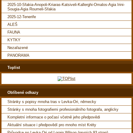
2025-10-Sfakia-Anopoli-Kriaras-Katsiveli-Kallerghi-Omalos-Agia Irini-
Sougia-Agia Roumeli-Sfakia
2025-12-Tenerife
ALEŠ
FAUNA
KYTKY
Nezařazené
PANORAMA
Toplist
Oblíbené odkazy
Stránky s popisy mnoha tras v Levka-Ori, německy
Stránky s mnoha fotografiemi profesionálního fotografa, anglicky
Kompletní informace o počasí včetně jeho předpovědi
Aktuální situace i předpovědí pro mnoho míst Kréty
Průvodce po Levka Ori od Lorain Wilson (prvních 93 stran)