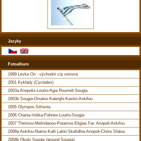
Jazyky
Fotoalbum
1999 Levka Ori - východní cíp ostrova
2001 Kyklády (Cyclades)
2003a Anopolis-Loutro-Agia Roumeli-Sougia
2003b Sougia-Omalos-Kalerghi-Kastro-Askifou
2005 Olympos-Sithonia
2006 Chania-Volika-Pahnes-Loutro-Sougia
2007 Therisso-Melindanou-Potamos-Eligias Far, Anopoli-Askifou
2008a Askifou-Niatos-Kalli Lakki-Skafidhia-Anopoli-Chóra Sfakia
2008b Okolo Sougie (around Sougia)