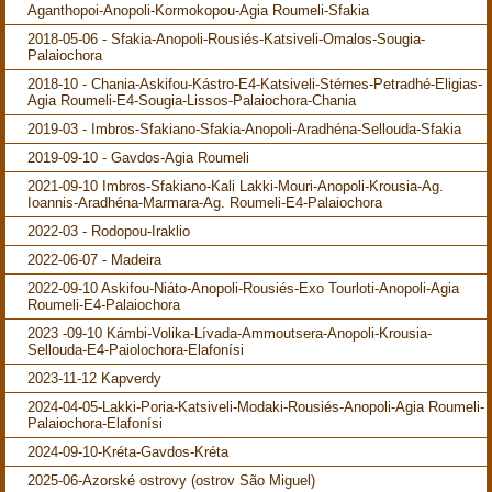
Aganthopoi-Anopoli-Kormokopou-Agia Roumeli-Sfakia
2018-05-06 - Sfakia-Anopoli-Rousiés-Katsiveli-Omalos-Sougia-
Palaiochora
2018-10 - Chania-Askifou-Kástro-E4-Katsiveli-Stérnes-Petradhé-Eligias-
Agia Roumeli-E4-Sougia-Lissos-Palaiochora-Chania
2019-03 - Imbros-Sfakiano-Sfakia-Anopoli-Aradhéna-Sellouda-Sfakia
2019-09-10 - Gavdos-Agia Roumeli
2021-09-10 Imbros-Sfakiano-Kali Lakki-Mouri-Anopoli-Krousia-Ag.
Ioannis-Aradhéna-Marmara-Ag. Roumeli-E4-Palaiochora
2022-03 - Rodopou-Iraklio
2022-06-07 - Madeira
2022-09-10 Askifou-Niáto-Anopoli-Rousiés-Exo Tourloti-Anopoli-Agia
Roumeli-E4-Palaiochora
2023 -09-10 Kámbi-Volika-Lívada-Ammoutsera-Anopoli-Krousia-
Sellouda-E4-Paiolochora-Elafonísi
2023-11-12 Kapverdy
2024-04-05-Lakki-Poria-Katsiveli-Modaki-Rousiés-Anopoli-Agia Roumeli-
Palaiochora-Elafonísi
2024-09-10-Kréta-Gavdos-Kréta
2025-06-Azorské ostrovy (ostrov São Miguel)