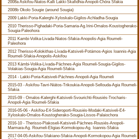
2008a Askifou-Niatos-Kalli Lakki-Skafidhia-Anopoli-Chóra Sfakia
2008b Okolo Sougie (around Sougia)
2009 Lakki-Poria-Kalerghi-Xyloskalo-Gigilos-Achladha-Sougia
2010 Therisso-Pighadaki-Poria-Samaria-Ag.Irini-Omalos-Koustogherako-
Sougia-Paleohora
2011 Kambi-Volika-Livada-Niatos-Sfakia-Anopolis-Agia Roumeli-
Paleohora
2012 Therisso-Kolokithas-Lívada-Katsiveli-Potámos-Agios Ioannis-Agia
Roumeli-Sfakia-Anopolis-Askifou
2013 Kámbi-Volika-Lívada-Páchnes-Agia Roumeli-Sougia-Gigilos-
Volakias-Sougia-Agia Roumeli-Sfakia
2014 - Lakki-Poria-Katsiveli-Páchnes-Anopoli-Agia Roumeli
2015-03 - Askifou-Tavri-Niátos-Trikoukia-Anopoli-Sellouda-Agia Roumeli-
Sfakia
2015-09 - Omalos-Kalerghi-Katsiveli-Svourichti-Rousiés-Trocharis-
Anopoli-Agia Roumeli-Sfakia
2016-05-06 - Askifou-E4-Sideroporti-Rousiés-Modaki-Katsiveli-E4-
Xyloskalo-Omalos-Koustogherako-Sougia-Lissos-Palaiochora
2016-10 - Therisso-Plakoseli-Katsiveli-Páchnes-Rousiés-Anopoli-
Marmara-Ag. Roumeli-Eligias-Kormokopou-Ag. Ioannis-Sfakia
2017-04-05-Askifou-Sfakiano-Sfakia-Anopoli-Kormokopou-Agia Roumeli-