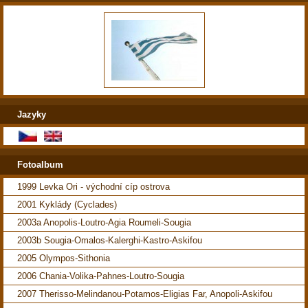
Jazyky
Fotoalbum
1999 Levka Ori - východní cíp ostrova
2001 Kyklády (Cyclades)
2003a Anopolis-Loutro-Agia Roumeli-Sougia
2003b Sougia-Omalos-Kalerghi-Kastro-Askifou
2005 Olympos-Sithonia
2006 Chania-Volika-Pahnes-Loutro-Sougia
2007 Therisso-Melindanou-Potamos-Eligias Far, Anopoli-Askifou