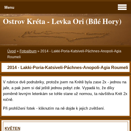
Menu
Ostrov Kréta - Levka Ori (Bílé Hory)
Úvod
»
Fotoalbum
»
2014 - Lakki-Poria-Katsiveli-Páchnes-Anopoli-Agia
Roumeli
2014 - Lakki-Poria-Katsiveli-Páchnes-Anopoli-Agia Roumeli
V rubrice dvě podrubriky, protože jsem na Krétě byla zase 2x - jednou na
jaře, a pak jsem si dal ještě jednou pobyt zde. Vypadá to, že díky
poměrně levným letenkám se tohle stane už normou, ta návštěva Krét 2x
ročně.
Při prohlížení fotek - kliknutím na ně dojde k jejich zvětšení.
KVĚTEN