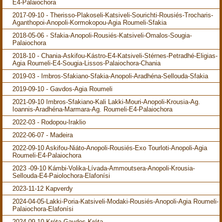
E4-Palaiochora
2017-09-10 - Therisso-Plakoseli-Katsiveli-Sourichti-Rousiés-Trocharis-
Aganthopoi-Anopoli-Kormokopou-Agia Roumeli-Sfakia
2018-05-06 - Sfakia-Anopoli-Rousiés-Katsiveli-Omalos-Sougia-
Palaiochora
2018-10 - Chania-Askifou-Kástro-E4-Katsiveli-Stérnes-Petradhé-Eligias-
Agia Roumeli-E4-Sougia-Lissos-Palaiochora-Chania
2019-03 - Imbros-Sfakiano-Sfakia-Anopoli-Aradhéna-Sellouda-Sfakia
2019-09-10 - Gavdos-Agia Roumeli
2021-09-10 Imbros-Sfakiano-Kali Lakki-Mouri-Anopoli-Krousia-Ag.
Ioannis-Aradhéna-Marmara-Ag. Roumeli-E4-Palaiochora
2022-03 - Rodopou-Iraklio
2022-06-07 - Madeira
2022-09-10 Askifou-Niáto-Anopoli-Rousiés-Exo Tourloti-Anopoli-Agia
Roumeli-E4-Palaiochora
2023 -09-10 Kámbi-Volika-Lívada-Ammoutsera-Anopoli-Krousia-
Sellouda-E4-Paiolochora-Elafonísi
2023-11-12 Kapverdy
2024-04-05-Lakki-Poria-Katsiveli-Modaki-Rousiés-Anopoli-Agia Roumeli-
Palaiochora-Elafonísi
2024-09-10-Kréta-Gavdos-Kréta