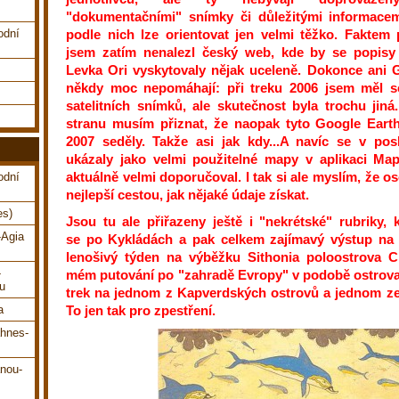
"dokumentačními" snímky či důležitými informacem
odní
podle nich lze orientovat jen velmi těžko. Faktem 
jsem zatím nenalezl český web, kde by se popisy
Levka Ori vyskytovaly nějak uceleně. Dokonce ani
někdy moc nepomáhají: při treku 2006 jsem měl s
satelitních snímků, ale skutečnost byla trochu jin
stranu musím přiznat, že naopak tyto Google Eart
2007 seděly. Takže asi jak kdy...A navíc se v pos
ukázaly jako velmi použitelné mapy v aplikaci Ma
aktuálně velmi doporučoval. I tak si ale myslím, že os
odní
nejlepší cestou, jak nějaké údaje získat.
es)
Jsou tu ale přiřazeny ještě i "nekrétské" rubriky, 
-Agia
se po Kykládách a pak celkem zajímavý výstup na
lenošivý týden na výběžku Sithonia poloostrova Ch
-
mém putování po "zahradě Evropy" v podobě ostrova
ou
trek na jednom z Kapverdských ostrovů a jednom ze
To jen tak pro zpestření.
a
ahnes-
anou-