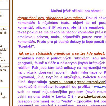
Možná ještě několik poznámek:
i-
li-
doporučení pro případnou komunikaci:
Pokud někd
-
komentáře k nějakému textu, objeví se mi pou
komentář, případně IP adresa, ale již ne emailová a
rghi-
takže pokud se mě někdo na něco v komentáři ptá a n
ousiés-
emailovou adresu, mohu odpovědět pouze zase je
komentáře. Proto pro případné dotazy je lépe použít 
"Kontakt".
E4-
odaki-
jak se na stránkách orientovat a co lze kde nalézt:
o-
o-
stránkách nebo v jednotlivých rubrikách jsou inf
hora
geografii, fauně a flóře a některých jiných krétskýc
koseli-
reáliích. Pak jsou tam také odkazy na nejrůznější w
siés-
najít různá dopravní spojení, další informace o 
ubytování, jídle, zvycích a obyčejích, svátcích a d
is-
silně doporučuju
www.all-about-greece.estranky.cz
neskutečné množství fotografií od profíka -
www.wes
web se snad nejucelenějším popisem (navíc neus
li-
velmi mnoha treků v Levka Ori -
www.levka-ori.c
meli-
(alespoň pro mne) jednu "vadu" - zpočátku byl po
postupně se přidává i angličtina. Anebo informace