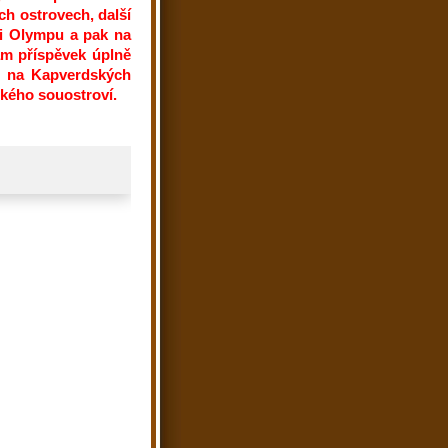
ch ostrovech, další
ti Olympu a pak na
tam příspěvek úplně
a, na Kapverdských
ského souostroví.