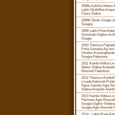
2008a Askifou-Niatos-K
Lakki-Skafidhia-Anopol
Chóra Sfakia
2008b Okolo Sougie (
Sougia)
2009 Lakki-Poria-Kaler
Xyloskalo-Gigilos-Ach
Sougia
2010 Therisso-Pighada
Poria-Samaria-Ag.Irini-
Omalos-Koustogherak
Sougia-Paleohora
2011 Kambi-Volika-Liv
Niatos-Sfakia-Anopoli
Roumeli-Paleohora
2012 Therisso-Kolokit
Lívada-Katsiveli-Potá
Agios Ioannis-Agia Ro
Sfakia-Anopolis-Askif
2013 Kámbi-Volika-Lív
Páchnes-Agia Roumeli
Sougia-Gigilos-Volakia
Sougia-Agia Roumeli-S
2014 - Lakki-Poria-Kats