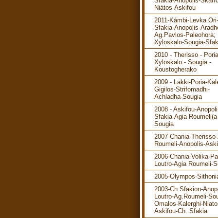
Sfakia-Anopolis-Skafíd
Niátos-Askifou
2011-Kámbi-Levka Ori
Sfakia-Anopolis-Aradh
Ag.Pavlos-Paleohora; 
Xyloskalo-Sougia-Sfak
2010 - Therisso - Poria
Xyloskalo - Sougia -
Koustogherako
2009 - Lakki-Poria-Kal
Gigilos-Strifomadhi-
Achladha-Sougia
2008 - Askifou-Anopol
Sfakia-Agia Roumeli(a 
Sougia
2007-Chania-Therisso
Roumeli-Anopolis-Aski
2006-Chania-Volika-P
Loutro-Agia Roumeli-S
2005-Olympos-Sithoni
2003-Ch.Sfakion-Anopo
Loutro-Ag.Roumeli-Sou
Omalos-Kalerghi-Niato
Askifou-Ch. Sfakia