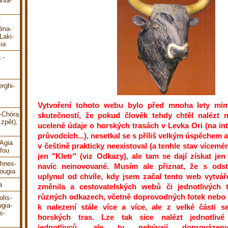
hia-
-
éna-
Laki-
ia
 -
erghi-
Vytvoření tohoto webu bylo před mnoha lety mim
i-Chóra
skutečností, že pokud člověk tehdy chtěl nalézt n
zpět),
ucelené údaje o horských trasách v Levka Ori (na int
průvodcích...), nesetkal se s příliš velkým úspěchem 
-Agia
v češtině prakticky neexistoval (a tenhle stav vícemé
fou
jen "Kletr" (viz Odkazy), ale tam se dají získat je
ahnes-
navíc neinovované. Musím ale přiznat, že s ods
ougia
uplynul od chvíle, kdy jsem začal tento web vytváře
a
změnila a cestovatelských webů či jednotlivých 
různých odkazech, včetně doprovodných fotek nebo G
lis-
gia-
k nalezení stále více a více, ale z velké části s
s-
horských tras. Lze tak sice nalézt jednotliv
jednotlivců, ale ty nebývají doprovázeny