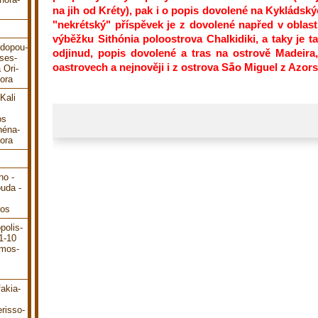
na jih od Kréty), pak i o popis dovolené na Kykládský
"nekrétský" příspěvek je z dovolené napřed v oblas
výběžku Sithónia poloostrova Chalkidiki, a taky je 
odopou-
odjinud, popis dovolené a tras na ostrově Madeir
ses-
oastrovech a nejnověji i z ostrova S
ã
o Miguel z Azor
 Ori-
ora
Kali
os
héna-
ora
no -
ouda -
dos
polis-
1-10
ámos-
akia-
risso-