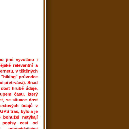
o jiné vyvoláno i
ějaké relevantní a
ernetu, v tištěných
a "hiking" průvodce
ně přetrvává). Snad
n dost hrubé údaje,
tupem času, který
t, se situace dost
textových údajů v
PS tras, bylo a je
e bohužel netýkají
é popisy cest od
 odpovídajícími