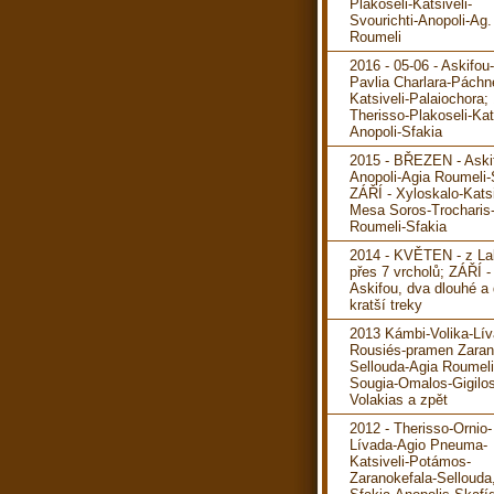
Plakoseli-Katsiveli-
Svourichti-Anopoli-Ag.
Roumeli
2016 - 05-06 - Askifou
Pavlia Charlara-Páchn
Katsiveli-Palaiochora; 
Therisso-Plakoseli-Kats
Anopoli-Sfakia
2015 - BŘEZEN - Aski
Anopoli-Agia Roumeli-
ZÁŘÍ - Xyloskalo-Katsi
Mesa Soros-Trocharis
Roumeli-Sfakia
2014 - KVĚTEN - z La
přes 7 vrcholů; ZÁŘÍ -
Askifou, dva dlouhé a
kratší treky
2013 Kámbi-Volika-Lív
Rousiés-pramen Zaran
Sellouda-Agia Roumeli
Sougia-Omalos-Gigilos
Volakias a zpět
2012 - Therisso-Ornio-
Lívada-Agio Pneuma-
Katsiveli-Potámos-
Zaranokefala-Sellouda