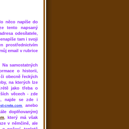
o něco napíše do
ze tento napsaný
dresa odesílatele,
enapíše tam i svoji
n prostřednictvím
můj email v rubrice
Na samostatných
ormace o historii,
h či obecně řeckých
eby, na kterých lze
Krétě jako třeba o
alších věcech - zde
), najde se zde i
anebo
t-crete.com
,
tále doplňovaným)
om
, který má však
uze v němčině, ale
 o počasí, teplotě