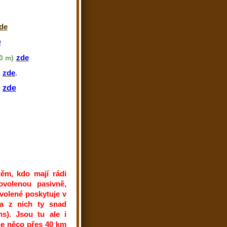
de
e
zde
0 m)
zde
.
e
zde
y
ěm, kdo mají rádi
ovolenou pasivně,
volené poskytuje v
 a z nich ty snad
ns). Jsou tu ale i
je něco přes 40 km