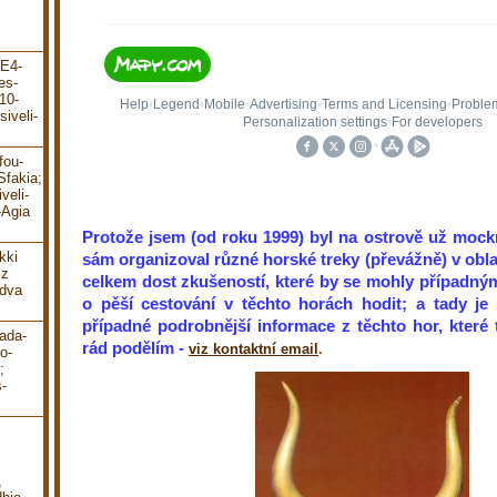
-E4-
es-
10-
iveli-
fou-
Sfakia;
veli-
-Agia
Protože jsem (od roku 1999) byl na ostrově už mockr
kki
sám organizoval různé horské treky (převážně) v obl
 z
celkem dost zkušeností, které by se mohly případn
 dva
o pěší cestování v těchto horách hodit; a tady je
případné podrobnější informace z těchto hor, které 
ada-
rád podělím -
viz kontaktní email
.
o-
;
-
,