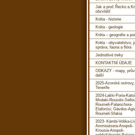
Jak a proč Řecko a Kr
obzvlášť
Kréta - historie
Kréta - geologie
Kréta – geografie a po
Kréta - obyvatelstvo, 
správa, fauna a flóra
Jednotlivé treky
KONTAKTNÍ ÚDAJE
ODKAZY - mapy, prův
další
2025-Azorské ostrovy,
Tenerife
2024-Lakki-Poria-Katsi
Modaki-Rousiés-Sello
Roumeli-Palaiochora-
Elafonísi; Gávdos-Agi
Roumeli-Sfakia
2023- Kámbi-Volika-Lí
Ammoutsera-Anopoli-
Krousia-Anopoli-
pobřeží/trajekt-Palaioc