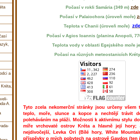
zde
éta
Počasí v rokli Samária (349 m)
z
Počasí v Palaiochora (úroveň moře)
zd
Teplota v Chanii (úroveň moře)
Počasí v Agios Ioannis (planina Anopoli, 77
časí
jazyk,
Teplota vody v oblasti Egejského moře j
Počasí na různých meteostanicích Krét
odci a
 Kréta,
veli-
uda-A.
Tyto zcela nekomerční stránky jsou určeny všem t
a
teplo, moře, slunce a kopce a nechtějí trávit d
poleháváním na pláži. Možnosti k aktivnímu stylu do
míře vrchovaté ostrov Kréta a hlavně její hory;
vada-
nejdivočejší, Levka Ori (Bílé hory, White Mountai
příspěvky o mých pobytech na ostrově Gavdos (ten 
hora-