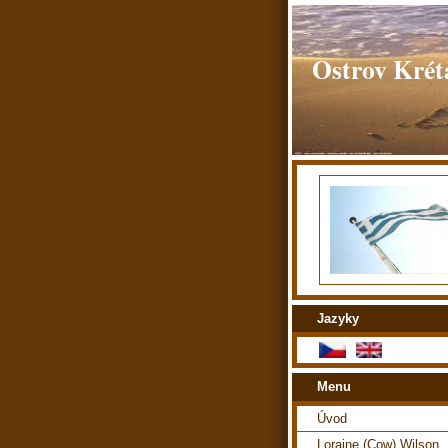
Ostrov Kréta
Jazyky
Menu
Úvod
Loraine (Cow) Wilson