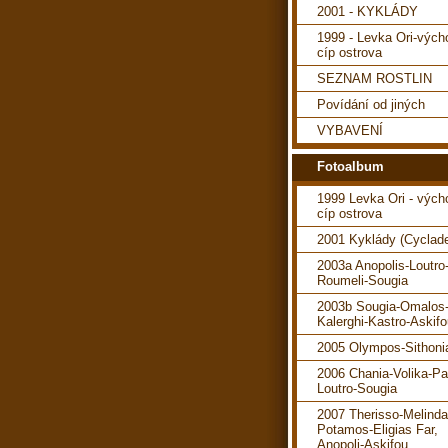
2001 - KYKLÁDY
1999 - Levka Ori-vých
cíp ostrova
SEZNAM ROSTLIN
Povídání od jiných
VYBAVENÍ
Fotoalbum
1999 Levka Ori - vých
cíp ostrova
2001 Kyklády (Cyclad
2003a Anopolis-Loutro
Roumeli-Sougia
2003b Sougia-Omalos
Kalerghi-Kastro-Askif
2005 Olympos-Sithoni
2006 Chania-Volika-P
Loutro-Sougia
2007 Therisso-Melind
Potamos-Eligias Far,
Anopoli-Askifou