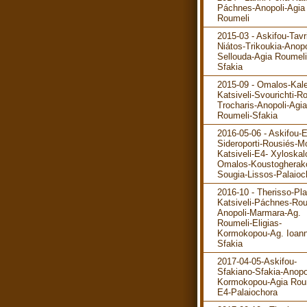
Páchnes-Anopoli-Agia
Roumeli
2015-03 - Askifou-Tavr
Niátos-Trikoukia-Anopo
Sellouda-Agia Roumeli
Sfakia
2015-09 - Omalos-Kale
Katsiveli-Svourichti-R
Trocharis-Anopoli-Agia
Roumeli-Sfakia
2016-05-06 - Askifou-
Sideroporti-Rousiés-M
Katsiveli-E4- Xyloskal
Omalos-Koustogherak
Sougia-Lissos-Palaioc
2016-10 - Therisso-Pla
Katsiveli-Páchnes-Rou
Anopoli-Marmara-Ag.
Roumeli-Eligias-
Kormokopou-Ag. Ioann
Sfakia
2017-04-05-Askifou-
Sfakiano-Sfakia-Anopo
Kormokopou-Agia Rou
E4-Palaiochora