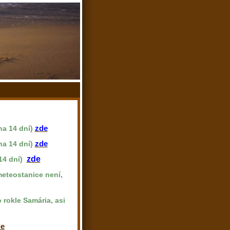
zde
na 14 dní)
zde
na 14 dní)
zde
14 dní)
meteostanice není,
rokle Samária, asi
de