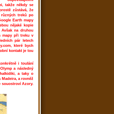
i, takže někdy se
prostě zůstává, že
 různých treků po
 Google Earth mapy
ebou nějaké kopie
á. Avšak na druhou
h mapy při treku v
ledních pár letech
py.com, které bych
obní kontakt je tou
konkrétně i toulání
 Olymp a následný
alkidiki, a taky o
 Madeira, a rovněž
 souostroví Azory.