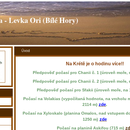
 - Levka Ori (Bílé Hory)
Úvod
Na Krétě je o hodinu více!!
Předpověď počasí pro Chanii č. 1 (úroveň moře, 
Předpověď počasí pro Chanii č. 2 (úroveň moře, 
Předpověď počasí pro Sfakii (úroveň moře, na 
Počasí na Volakias (vypočítaná hodnota, na vrcholu 
zde
.
2114 m)
Počasí na Xyloskalo (planina Omalos, nad vstupem do 
zde
1250 m)
z
Počasí na planině Askifou (715 m)