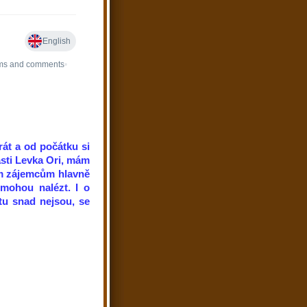
át a od počátku si
asti Levka Ori, mám
ým zájemcům hlavně
 mohou nalézt. I o
tu snad nejsou, se