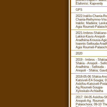
Elafonísi; Kapverdy
GPS
2022-Iraklio-Chania-R
Chania-Rethymno-Vris
Iraklio; Madeira; Levka
Agia Roumeli-Palaioch
2021-Imbros-Sfakiano-
Lakkoi-Kavis-Anopoli-
Aradhéna-Krousia-Agi
Ioannis-Sellouda-Arad
Agia Roumeli-Palaioch
2020
2019 - Imbros - Sfakia
Sfakia - Anopoli - Sell
Aradhéna - Sellouda -
Anopoli - Sfakia; Gav
2018-05-06 Sfakia-Ano
Katsiveli-E4-Sougia; 0
Askifou-Katsiveli-Pot
Ag.Roumeli-Sougia-
Xyloskalo-Achladha
2017: 04-05 Askifou-Sf
Anopoli-Ag. Roumeli-
Palaiochora; 09-10 The