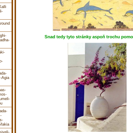
alli
i-
around
ghi-
Snad tedy tyto stránky aspoň trochu pom
ladha-
ki-
o-
ada-
s-Agia
has-
mos-
umeli-
ou
ada-
-
s-
fakia
iveli-