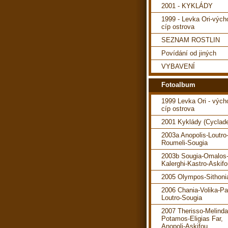
2001 - KYKLÁDY
1999 - Levka Ori-vých
cíp ostrova
SEZNAM ROSTLIN
Povídání od jiných
VYBAVENÍ
Fotoalbum
1999 Levka Ori - vých
cíp ostrova
2001 Kyklády (Cyclad
2003a Anopolis-Loutro
Roumeli-Sougia
2003b Sougia-Omalos
Kalerghi-Kastro-Askif
2005 Olympos-Sithoni
2006 Chania-Volika-P
Loutro-Sougia
2007 Therisso-Melind
Potamos-Eligias Far,
Anopoli-Askifou