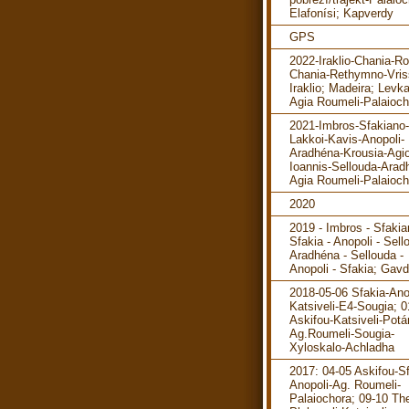
Elafonísi; Kapverdy
GPS
2022-Iraklio-Chania-R
Chania-Rethymno-Vris
Iraklio; Madeira; Levka
Agia Roumeli-Palaioch
2021-Imbros-Sfakiano-
Lakkoi-Kavis-Anopoli-
Aradhéna-Krousia-Agi
Ioannis-Sellouda-Arad
Agia Roumeli-Palaioch
2020
2019 - Imbros - Sfakia
Sfakia - Anopoli - Sell
Aradhéna - Sellouda -
Anopoli - Sfakia; Gav
2018-05-06 Sfakia-Ano
Katsiveli-E4-Sougia; 0
Askifou-Katsiveli-Pot
Ag.Roumeli-Sougia-
Xyloskalo-Achladha
2017: 04-05 Askifou-Sf
Anopoli-Ag. Roumeli-
Palaiochora; 09-10 The