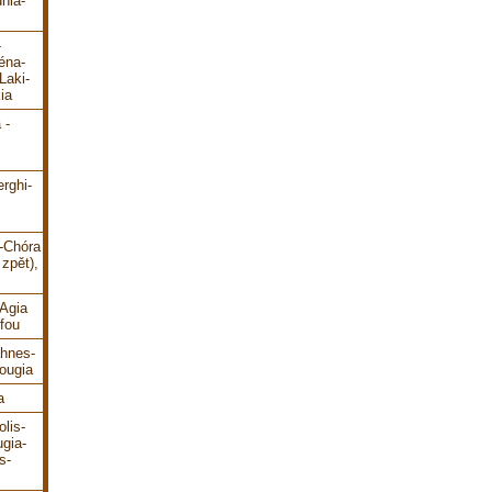
hia-
-
éna-
Laki-
ia
 -
erghi-
i-Chóra
zpět),
-Agia
fou
ahnes-
ougia
a
lis-
gia-
s-