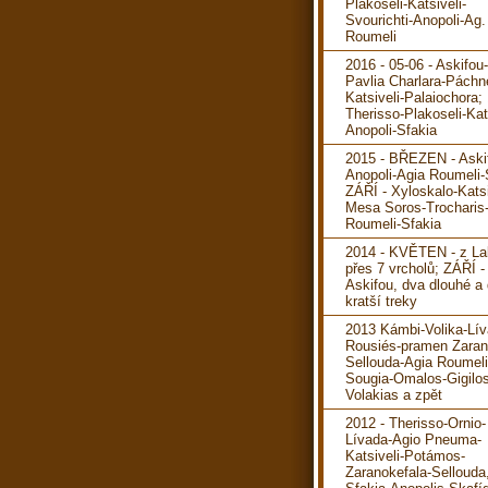
Plakoseli-Katsiveli-
Svourichti-Anopoli-Ag.
Roumeli
2016 - 05-06 - Askifou
Pavlia Charlara-Páchn
Katsiveli-Palaiochora; 
Therisso-Plakoseli-Kats
Anopoli-Sfakia
2015 - BŘEZEN - Aski
Anopoli-Agia Roumeli-
ZÁŘÍ - Xyloskalo-Katsi
Mesa Soros-Trocharis
Roumeli-Sfakia
2014 - KVĚTEN - z La
přes 7 vrcholů; ZÁŘÍ -
Askifou, dva dlouhé a
kratší treky
2013 Kámbi-Volika-Lív
Rousiés-pramen Zaran
Sellouda-Agia Roumeli
Sougia-Omalos-Gigilos
Volakias a zpět
2012 - Therisso-Ornio-
Lívada-Agio Pneuma-
Katsiveli-Potámos-
Zaranokefala-Sellouda