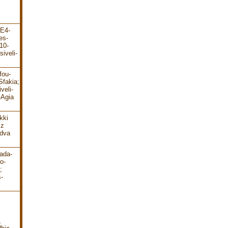
-E4-
es-
10-
iveli-
fou-
Sfakia;
veli-
-Agia
kki
 z
 dva
ada-
o-
;
-
,