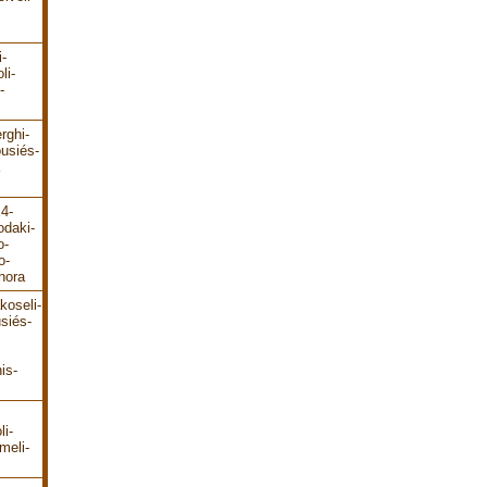
i-
li-
-
rghi-
ousiés-
E4-
odaki-
o-
o-
hora
koseli-
siés-
is-
li-
meli-