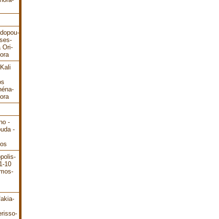
odopou-
ses-
 Ori-
ora
Kali
os
héna-
ora
no -
ouda -
dos
polis-
1-10
ámos-
akia-
risso-