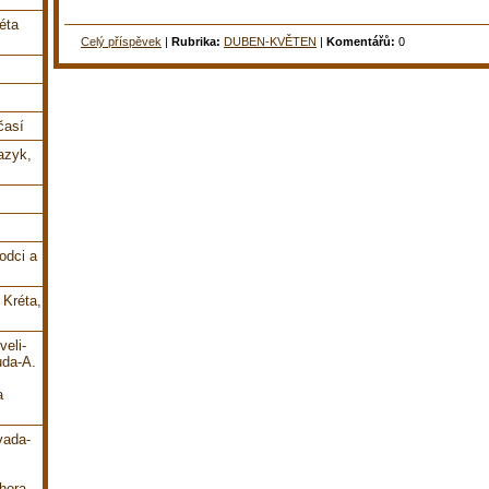
éta
Celý příspěvek
|
Rubrika:
DUBEN-KVĚTEN
|
Komentářů:
0
časí
jazyk,
odci a
 Kréta,
veli-
uda-A.
a
vada-
hora-