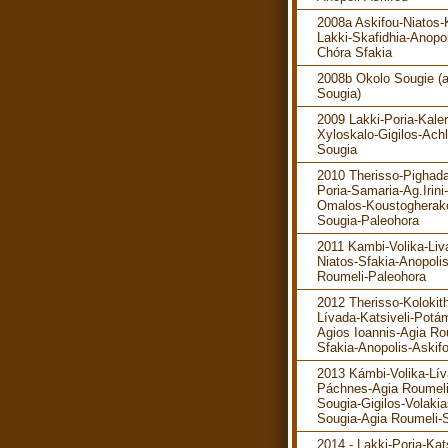
2008a Askifou-Niatos-K
Lakki-Skafidhia-Anopol
Chóra Sfakia
2008b Okolo Sougie (
Sougia)
2009 Lakki-Poria-Kaler
Xyloskalo-Gigilos-Ach
Sougia
2010 Therisso-Pighada
Poria-Samaria-Ag.Irini-
Omalos-Koustogherak
Sougia-Paleohora
2011 Kambi-Volika-Liv
Niatos-Sfakia-Anopoli
Roumeli-Paleohora
2012 Therisso-Kolokit
Lívada-Katsiveli-Potá
Agios Ioannis-Agia Ro
Sfakia-Anopolis-Askif
2013 Kámbi-Volika-Lív
Páchnes-Agia Roumeli
Sougia-Gigilos-Volakia
Sougia-Agia Roumeli-S
2014 - Lakki-Poria-Kats