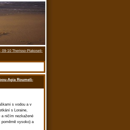
; 09-10 Therisso-Plakoseli-
opou-Agia Roumeli-
aškami s vodou a v
etkání s Loraine,
é a ničím nezkažené
ží poměrně vysoko) a