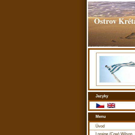
Ostrov Kréta
Jazyky
Menu
Úvod
Loraine (Cow) Wilson