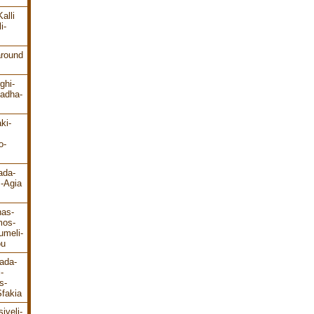
alli
i-
around
ghi-
ladha-
ki-
o-
ada-
s-Agia
has-
mos-
umeli-
ou
ada-
-
s-
fakia
iveli-