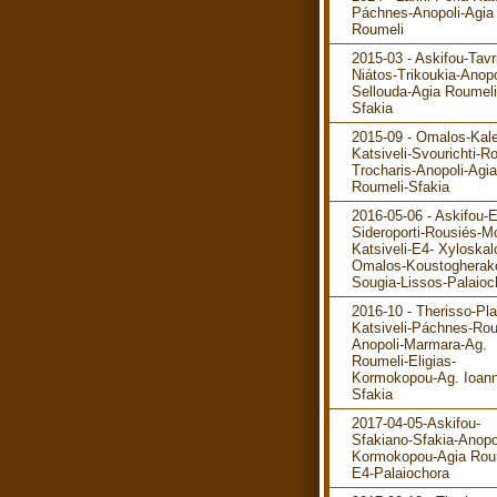
Páchnes-Anopoli-Agia
Roumeli
2015-03 - Askifou-Tavr
Niátos-Trikoukia-Anopo
Sellouda-Agia Roumeli
Sfakia
2015-09 - Omalos-Kale
Katsiveli-Svourichti-R
Trocharis-Anopoli-Agia
Roumeli-Sfakia
2016-05-06 - Askifou-
Sideroporti-Rousiés-M
Katsiveli-E4- Xyloskal
Omalos-Koustogherak
Sougia-Lissos-Palaioc
2016-10 - Therisso-Pla
Katsiveli-Páchnes-Rou
Anopoli-Marmara-Ag.
Roumeli-Eligias-
Kormokopou-Ag. Ioann
Sfakia
2017-04-05-Askifou-
Sfakiano-Sfakia-Anopo
Kormokopou-Agia Rou
E4-Palaiochora