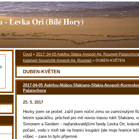
 - Levka Ori (Bílé Hory)
Úvod
»
2017: 04-05 Askifou-Sfakia-Anopoli-Ag. Roumeli-Palaiochora
Katsiveli-Svourichti-Anopoli-Ag. Roumeli
»
DUBEN-KVĚTEN
DUBEN-KVĚTEN
2017-04-05 Askifou-Niátos-Sfakiano-Sfakia-Anopoli-Kormok
Palaiochora
25. 5. 2017
Hezky jsem se prošel, zažil jsem noční zimu se zamrznutými fl
letním spacáčku, průchod pro mě novou trasou roklí Sfakiano, s
Simonem a Gerdem
nejfandovatějšími fandy Levka Ori, krásn
–
počasí, vodu v moři tak na hranici koupání (ale moje hranice le
vůbec
zase to bylo příjemné.
–