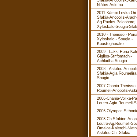
Sfakia-Anopolis-Skafíd
Niátos-Askifou
2011-Kámbi-Levka Ori
Sfakia-Anopolis-Aradh
Ag.Pavlos-Paleohora; 
Xyloskalo-Sougia-Sfak
2010 - Therisso - Poria
Xyloskalo - Sougia -
Koustogherako
2009 - Lakki-Poria-Kal
Gigilos-Strifomadhi-
Achladha-Sougia
2008 - Askifou-Anopol
Sfakia-Agia Roumeli(a 
Sougia
2007-Chania-Therisso
Roumeli-Anopolis-Aski
2006-Chania-Volika-P
Loutro-Agia Roumeli-S
2005-Olympos-Sithoni
2003-Ch.Sfakion-Anopo
Loutro-Ag.Roumeli-Sou
Omalos-Kalerghi-Niato
Askifou-Ch. Sfakia