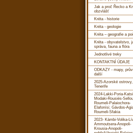
Jak a proč Řecko a Kr
obzvlášť
Kréta - historie
Kréta - geologie
Kréta – geografie a po
Kréta - obyvatelstvo, 
správa, fauna a flóra
Jednotlivé treky
KONTAKTNÍ ÚDAJE
ODKAZY - mapy, prův
další
2025-Azorské ostrovy,
Tenerife
2024-Lakki-Poria-Katsi
Modaki-Rousiés-Sello
Roumeli-Palaiochora-
Elafonísi; Gávdos-Agi
Roumeli-Sfakia
2023- Kámbi-Volika-Lí
Ammoutsera-Anopoli-
Krousia-Anopoli-
pobřeží/trajekt-Palaioc