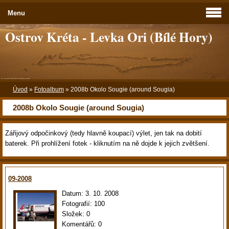
Menu
Ostrov Kréta - Levka Ori (Bílé Hory)
Úvod
»
Fotoalbum
»
2008b Okolo Sougie (around Sougia)
2008b Okolo Sougie (around Sougia)
Zářijový odpočinkový (tedy hlavně koupací) výlet, jen tak na dobití
baterek. Při prohlížení fotek - kliknutím na ně dojde k jejich zvětšení.
09-2008
Datum:
3. 10. 2008
Fotografií:
100
Složek:
0
Komentářů:
0