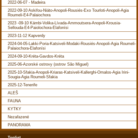
2022-06-07 - Madeira
2022-09-10 Askifou-Niáto-Anopoli-Rousiés-Exo Tourloti-Anopoli-Agia
Roumeli-E4-Palaiochora
2023 -09-10 Kámbi-Volika-Lívada-Ammoutsera-Anopoli-Krousia-
Sellouda-E4-Paiolochora-Elafonísi
2023-11-12 Kapverdy
2024-04-05-Lakki-Poria-Katsiveli-Modaki-Rousiés-Anopoli-Agia Roumeli-
Palaiochora-Elafonísi
2024-09-10-Kréta-Gavdos-Kréta
2025-06-Azorské ostrovy (ostrov São Miguel)
2025-10-Sfakia-Anopoli-Kriaras-Katsiveli-Kallerghi-Omalos-Agia Irini-
Sougia-Agia Roumeli-Sfakia
2025-12-Tenerife
ALEŠ
FAUNA
KYTKY
Nezařazené
PANORAMA
Toplist