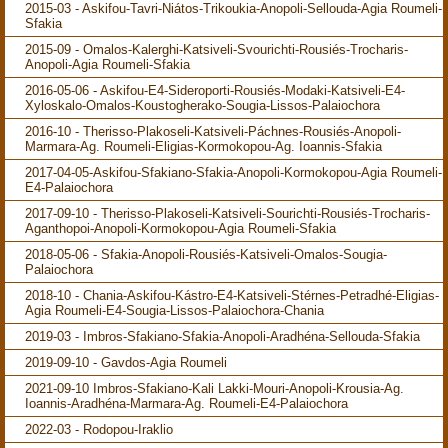
2015-03 - Askifou-Tavri-Niátos-Trikoukia-Anopoli-Sellouda-Agia Roumeli-
Sfakia
2015-09 - Omalos-Kalerghi-Katsiveli-Svourichti-Rousiés-Trocharis-
Anopoli-Agia Roumeli-Sfakia
2016-05-06 - Askifou-E4-Sideroporti-Rousiés-Modaki-Katsiveli-E4-
Xyloskalo-Omalos-Koustogherako-Sougia-Lissos-Palaiochora
2016-10 - Therisso-Plakoseli-Katsiveli-Páchnes-Rousiés-Anopoli-
Marmara-Ag. Roumeli-Eligias-Kormokopou-Ag. Ioannis-Sfakia
2017-04-05-Askifou-Sfakiano-Sfakia-Anopoli-Kormokopou-Agia Roumeli-
E4-Palaiochora
2017-09-10 - Therisso-Plakoseli-Katsiveli-Sourichti-Rousiés-Trocharis-
Aganthopoi-Anopoli-Kormokopou-Agia Roumeli-Sfakia
2018-05-06 - Sfakia-Anopoli-Rousiés-Katsiveli-Omalos-Sougia-
Palaiochora
2018-10 - Chania-Askifou-Kástro-E4-Katsiveli-Stérnes-Petradhé-Eligias-
Agia Roumeli-E4-Sougia-Lissos-Palaiochora-Chania
2019-03 - Imbros-Sfakiano-Sfakia-Anopoli-Aradhéna-Sellouda-Sfakia
2019-09-10 - Gavdos-Agia Roumeli
2021-09-10 Imbros-Sfakiano-Kali Lakki-Mouri-Anopoli-Krousia-Ag.
Ioannis-Aradhéna-Marmara-Ag. Roumeli-E4-Palaiochora
2022-03 - Rodopou-Iraklio