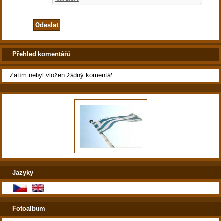
Přehled komentářů
Zatím nebyl vložen žádný komentář
Jazyky
Fotoalbum