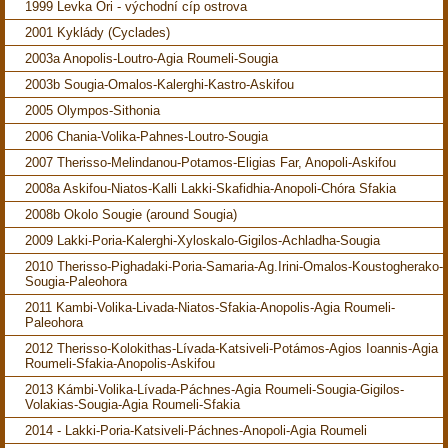
1999 Levka Ori - východní cíp ostrova
2001 Kyklády (Cyclades)
2003a Anopolis-Loutro-Agia Roumeli-Sougia
2003b Sougia-Omalos-Kalerghi-Kastro-Askifou
2005 Olympos-Sithonia
2006 Chania-Volika-Pahnes-Loutro-Sougia
2007 Therisso-Melindanou-Potamos-Eligias Far, Anopoli-Askifou
2008a Askifou-Niatos-Kalli Lakki-Skafidhia-Anopoli-Chóra Sfakia
2008b Okolo Sougie (around Sougia)
2009 Lakki-Poria-Kalerghi-Xyloskalo-Gigilos-Achladha-Sougia
2010 Therisso-Pighadaki-Poria-Samaria-Ag.Irini-Omalos-Koustogherako-
Sougia-Paleohora
2011 Kambi-Volika-Livada-Niatos-Sfakia-Anopolis-Agia Roumeli-
Paleohora
2012 Therisso-Kolokithas-Lívada-Katsiveli-Potámos-Agios Ioannis-Agia
Roumeli-Sfakia-Anopolis-Askifou
2013 Kámbi-Volika-Lívada-Páchnes-Agia Roumeli-Sougia-Gigilos-
Volakias-Sougia-Agia Roumeli-Sfakia
2014 - Lakki-Poria-Katsiveli-Páchnes-Anopoli-Agia Roumeli