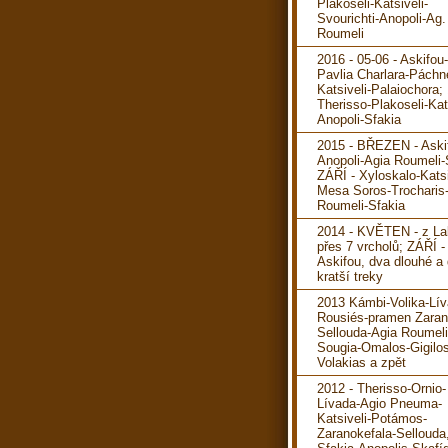
Plakoseli-Katsiveli-
Svourichti-Anopoli-Ag.
Roumeli
2016 - 05-06 - Askifou
Pavlia Charlara-Páchn
Katsiveli-Palaiochora; 
Therisso-Plakoseli-Kats
Anopoli-Sfakia
2015 - BŘEZEN - Aski
Anopoli-Agia Roumeli-
ZÁŘÍ - Xyloskalo-Katsi
Mesa Soros-Trocharis
Roumeli-Sfakia
2014 - KVĚTEN - z La
přes 7 vrcholů; ZÁŘÍ -
Askifou, dva dlouhé a
kratší treky
2013 Kámbi-Volika-Lív
Rousiés-pramen Zaran
Sellouda-Agia Roumeli
Sougia-Omalos-Gigilos
Volakias a zpět
2012 - Therisso-Ornio-
Lívada-Agio Pneuma-
Katsiveli-Potámos-
Zaranokefala-Sellouda