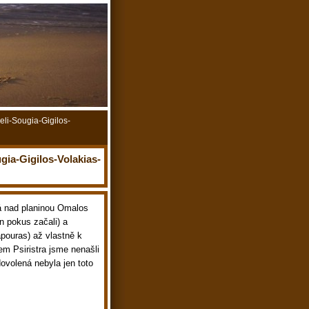
li-Sougia-Gigilos-
ia-Gigilos-Volakias-
ná nad planinou Omalos
en pokus začali) a
Papouras) až vlastně k
em Psiristra jsme nenašli
dovolená nebyla jen toto