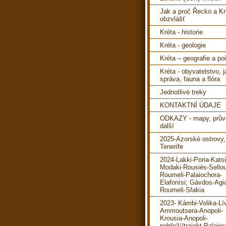
Jak a proč Řecko a Kr
obzvlášť
Kréta - historie
Kréta - geologie
Kréta – geografie a po
Kréta - obyvatelstvo, 
správa, fauna a flóra
Jednotlivé treky
KONTAKTNÍ ÚDAJE
ODKAZY - mapy, prův
další
2025-Azorské ostrovy,
Tenerife
2024-Lakki-Poria-Katsi
Modaki-Rousiés-Sello
Roumeli-Palaiochora-
Elafonísi; Gávdos-Agi
Roumeli-Sfakia
2023- Kámbi-Volika-Lí
Ammoutsera-Anopoli-
Krousia-Anopoli-
pobřeží/trajekt-Palaioc