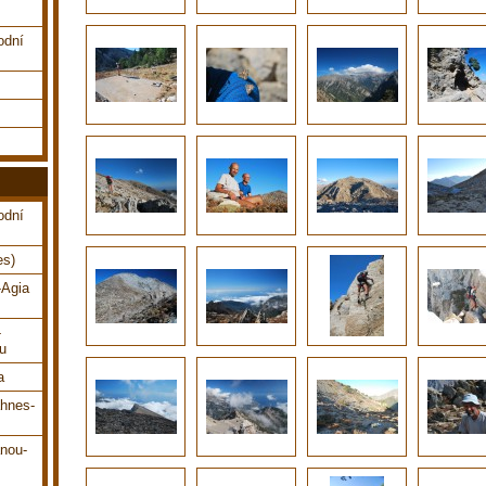
odní
odní
es)
-Agia
-
ou
a
ahnes-
anou-