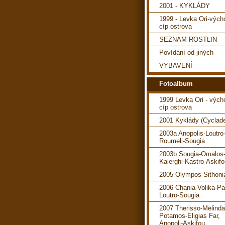
2001 - KYKLÁDY
1999 - Levka Ori-vých
cíp ostrova
SEZNAM ROSTLIN
Povídání od jiných
VYBAVENÍ
Fotoalbum
1999 Levka Ori - vých
cíp ostrova
2001 Kyklády (Cyclad
2003a Anopolis-Loutro
Roumeli-Sougia
2003b Sougia-Omalos
Kalerghi-Kastro-Askif
2005 Olympos-Sithoni
2006 Chania-Volika-P
Loutro-Sougia
2007 Therisso-Melind
Potamos-Eligias Far,
Anopoli-Askifou