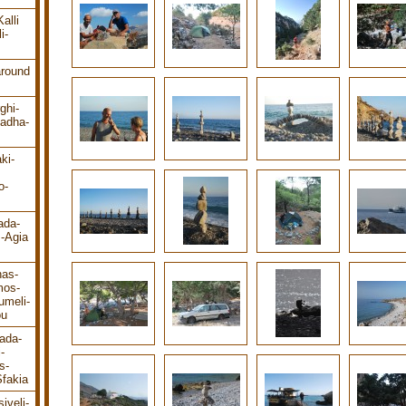
alli
i-
around
ghi-
ladha-
ki-
o-
ada-
s-Agia
has-
mos-
umeli-
ou
ada-
-
s-
fakia
iveli-