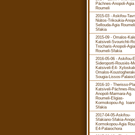
Páchnes-Anopoli-Agia
Roumeli
2015-03 - Askifou-Tavr
Niátos-Trikoukia-Anopo
Sellouda-Agia Roumeli
Sfakia
2015-09 - Omalos-Kale
Katsiveli-Svourichti-R
Trocharis-Anopoli-Agia
Roumeli-Sfakia
2016-05-06 - Askifou-
Sideroporti-Rousiés-M
Katsiveli-E4- Xyloskal
Omalos-Koustogherak
Sougia-Lissos-Palaioc
2016-10 - Therisso-Pla
Katsiveli-Páchnes-Rou
Anopoli-Marmara-Ag.
Roumeli-Eligias-
Kormokopou-Ag. Ioann
Sfakia
2017-04-05-Askifou-
Sfakiano-Sfakia-Anopo
Kormokopou-Agia Rou
E4-Palaiochora