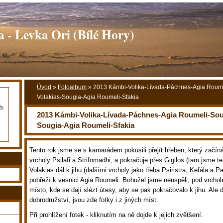
 - Levka Ori (Bílé Hory)
Úvod
»
Fotoalbum
»
2013 Kámbi-Volika-Lívada-Páchnes-Agia Roume
Volakias-Sougia-Agia Roumeli-Sfakia
2013 Kámbi-Volika-Lívada-Páchnes-Agia Roumeli-Soug
Sougia-Agia Roumeli-Sfakia
Tento rok jsme se s kamarádem pokusili přejít hřeben, který začí
vrcholy Psilafi a Strifomadhi, a pokračuje přes Gigilos (tam jsme t
Volakias dál k jihu (dalšími vrcholy jako třeba Psiristra, Kefála a 
pobřeží k vesnici Agia Roumeli. Bohužel jsme neuspěli, pod vrchol
místo, kde se dají slézt útesy, aby se pak pokračovalo k jihu. Ale 
dobrodružství, jsou zde fotky i z jiných míst.
Při prohlížení fotek - kliknutím na ně dojde k jejich zvětšení.