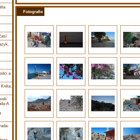
éta
Fotografie
časí
jazyk,
odci a
 Kréta,
veli-
uda-A.
a
vada-
hora-