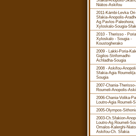
Sfakia-Anopolis-Skafíd
Niátos-Askifou
2011-Kámbi-Levka Ori
Sfakia-Anopolis-Aradh
Ag.Pavlos-Paleohora; 
Xyloskalo-Sougia-Sfak
2010 - Therisso - Poria
Xyloskalo - Sougia -
Koustogherako
2009 - Lakki-Poria-Kal
Gigilos-Strifomadhi-
Achladha-Sougia
2008 - Askifou-Anopol
Sfakia-Agia Roumeli(a 
Sougia
2007-Chania-Therisso
Roumeli-Anopolis-Aski
2006-Chania-Volika-P
Loutro-Agia Roumeli-S
2005-Olympos-Sithoni
2003-Ch.Sfakion-Anopo
Loutro-Ag.Roumeli-Sou
Omalos-Kalerghi-Niato
Askifou-Ch. Sfakia