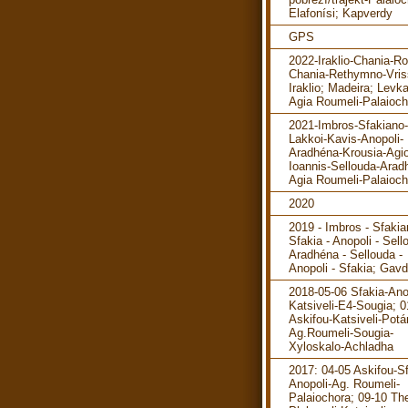
Elafonísi; Kapverdy
GPS
2022-Iraklio-Chania-R
Chania-Rethymno-Vris
Iraklio; Madeira; Levka
Agia Roumeli-Palaioch
2021-Imbros-Sfakiano-
Lakkoi-Kavis-Anopoli-
Aradhéna-Krousia-Agi
Ioannis-Sellouda-Arad
Agia Roumeli-Palaioch
2020
2019 - Imbros - Sfakia
Sfakia - Anopoli - Sell
Aradhéna - Sellouda -
Anopoli - Sfakia; Gav
2018-05-06 Sfakia-Ano
Katsiveli-E4-Sougia; 0
Askifou-Katsiveli-Pot
Ag.Roumeli-Sougia-
Xyloskalo-Achladha
2017: 04-05 Askifou-Sf
Anopoli-Ag. Roumeli-
Palaiochora; 09-10 The