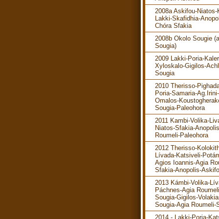
2008a Askifou-Niatos-K
Lakki-Skafidhia-Anopol
Chóra Sfakia
2008b Okolo Sougie (
Sougia)
2009 Lakki-Poria-Kaler
Xyloskalo-Gigilos-Ach
Sougia
2010 Therisso-Pighada
Poria-Samaria-Ag.Irini-
Omalos-Koustogherak
Sougia-Paleohora
2011 Kambi-Volika-Liv
Niatos-Sfakia-Anopoli
Roumeli-Paleohora
2012 Therisso-Kolokit
Lívada-Katsiveli-Potá
Agios Ioannis-Agia Ro
Sfakia-Anopolis-Askif
2013 Kámbi-Volika-Lív
Páchnes-Agia Roumeli
Sougia-Gigilos-Volakia
Sougia-Agia Roumeli-S
2014 - Lakki-Poria-Kats