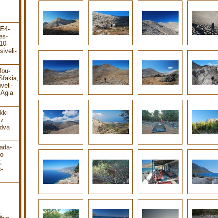
-E4-
es-
10-
iveli-
fou-
Sfakia;
veli-
-Agia
kki
 z
 dva
ada-
o-
;
-
,