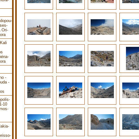
odopou-
ses-
 Ori-
ora
Kali
os
héna-
ora
no -
ouda -
dos
polis-
1-10
ámos-
akia-
risso-