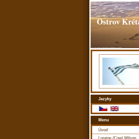
Ostrov Kréta
Jazyky
Menu
Úvod
Loraine (Cow) Wilson