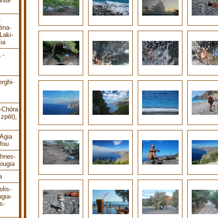
hia-
-
éna-
Laki-
ia
 -
erghi-
i-Chóra
zpět),
-Agia
fou
ahnes-
ougia
a
lis-
gia-
s-