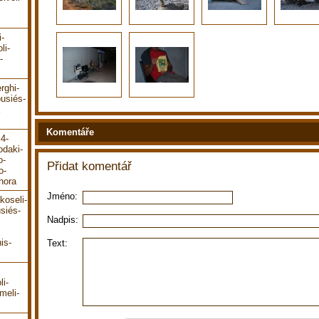
i-
li-
-
rghi-
ousiés-
Komentáře
E4-
odaki-
o-
Přidat komentář
o-
hora
Jméno:
koseli-
siés-
Nadpis:
is-
Text:
li-
meli-