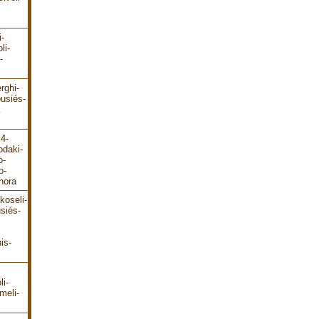
i-
li-
-
rghi-
ousiés-
E4-
odaki-
o-
o-
hora
koseli-
siés-
is-
li-
meli-