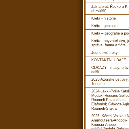
Jak a proč Řecko a Kr
obzvlášť
Kréta - historie
Kréta - geologie
Kréta – geografie a po
Kréta - obyvatelstvo, 
správa, fauna a flóra
Jednotlivé treky
KONTAKTNÍ ÚDAJE
ODKAZY - mapy, prův
další
2025-Azorské ostrovy,
Tenerife
2024-Lakki-Poria-Katsi
Modaki-Rousiés-Sello
Roumeli-Palaiochora-
Elafonísi; Gávdos-Agi
Roumeli-Sfakia
2023- Kámbi-Volika-Lí
Ammoutsera-Anopoli-
Krousia-Anopoli-
pobřeží/trajekt-Palaioc