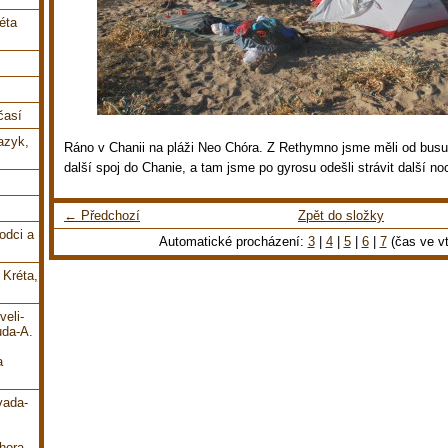
éta
časí
jazyk,
Ráno v Chanii na pláži Neo Chóra. Z Rethymno jsme měli od busu
další spoj do Chanie, a tam jsme po gyrosu odešli strávit další no
← Předchozí
Zpět do složky
odci a
Automatické procházení:
3
|
4
|
5
|
6
|
7
(čas ve vt
 Kréta,
veli-
uda-A.
a
vada-
hora-