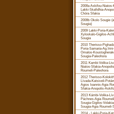
2008a Askifou-Niatos-K
Lakki-Skafidhia-Anopol
Chóra Sfakia
2008b Okolo Sougie (
Sougia)
2009 Lakki-Poria-Kaler
Xyloskalo-Gigilos-Ach
Sougia
2010 Therisso-Pighada
Poria-Samaria-Ag.Irini-
Omalos-Koustogherak
Sougia-Paleohora
2011 Kambi-Volika-Liv
Niatos-Sfakia-Anopoli
Roumeli-Paleohora
2012 Therisso-Kolokit
Lívada-Katsiveli-Potá
Agios Ioannis-Agia Ro
Sfakia-Anopolis-Askif
2013 Kámbi-Volika-Lív
Páchnes-Agia Roumeli
Sougia-Gigilos-Volakia
Sougia-Agia Roumeli-S
2014 - Lakki-Poria-Kats