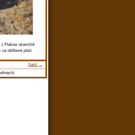
 z Plakias okamžitě
c na oblíbené pláži.
Další →
eřinách)