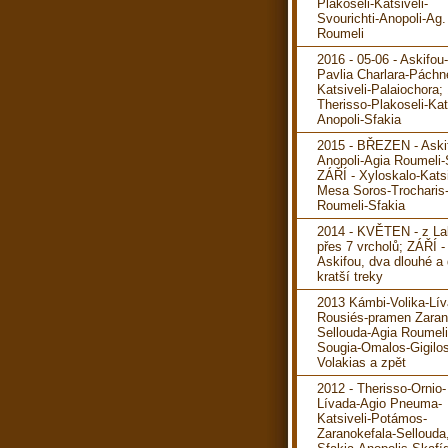
Plakoseli-Katsiveli-
Svourichti-Anopoli-Ag.
Roumeli
2016 - 05-06 - Askifou
Pavlia Charlara-Páchn
Katsiveli-Palaiochora; 
Therisso-Plakoseli-Kats
Anopoli-Sfakia
2015 - BŘEZEN - Aski
Anopoli-Agia Roumeli-
ZÁŘÍ - Xyloskalo-Katsi
Mesa Soros-Trocharis
Roumeli-Sfakia
2014 - KVĚTEN - z La
přes 7 vrcholů; ZÁŘÍ -
Askifou, dva dlouhé a
kratší treky
2013 Kámbi-Volika-Lív
Rousiés-pramen Zaran
Sellouda-Agia Roumeli
Sougia-Omalos-Gigilos
Volakias a zpět
2012 - Therisso-Ornio-
Lívada-Agio Pneuma-
Katsiveli-Potámos-
Zaranokefala-Sellouda