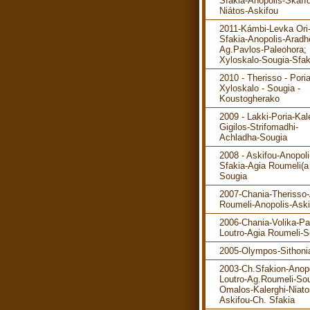
Sfakia-Anopolis-Skafíd
Niátos-Askifou
2011-Kámbi-Levka Ori
Sfakia-Anopolis-Aradh
Ag.Pavlos-Paleohora; 
Xyloskalo-Sougia-Sfak
2010 - Therisso - Poria
Xyloskalo - Sougia -
Koustogherako
2009 - Lakki-Poria-Kal
Gigilos-Strifomadhi-
Achladha-Sougia
2008 - Askifou-Anopol
Sfakia-Agia Roumeli(a 
Sougia
2007-Chania-Therisso
Roumeli-Anopolis-Aski
2006-Chania-Volika-P
Loutro-Agia Roumeli-S
2005-Olympos-Sithoni
2003-Ch.Sfakion-Anopo
Loutro-Ag.Roumeli-Sou
Omalos-Kalerghi-Niato
Askifou-Ch. Sfakia