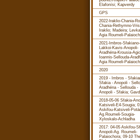
Elafonísi; Kapverdy
GPS
2022-Iraklio-Chania-R
Chania-Rethymno-Vris
Iraklio; Madeira; Levka
Agia Roumeli-Palaioch
2021-Imbros-Sfakiano-
Lakkoi-Kavis-Anopoli-
Aradhéna-Krousia-Agi
Ioannis-Sellouda-Arad
Agia Roumeli-Palaioch
2020
2019 - Imbros - Sfakia
Sfakia - Anopoli - Sell
Aradhéna - Sellouda -
Anopoli - Sfakia; Gav
2018-05-06 Sfakia-Ano
Katsiveli-E4-Sougia; 0
Askifou-Katsiveli-Pot
Ag.Roumeli-Sougia-
Xyloskalo-Achladha
2017: 04-05 Askifou-Sf
Anopoli-Ag. Roumeli-
Palaiochora; 09-10 The