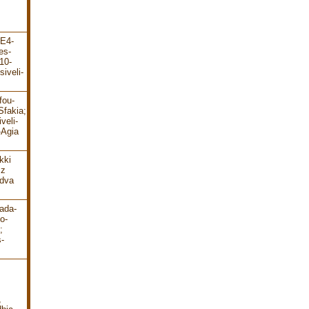
-E4-
es-
10-
iveli-
fou-
Sfakia;
veli-
-Agia
kki
 z
 dva
ada-
o-
;
-
,