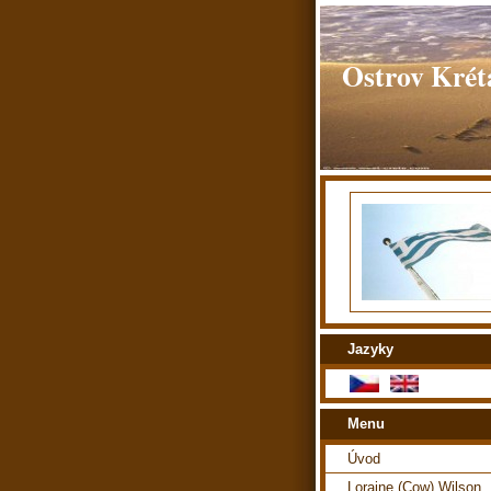
Ostrov Kréta
Jazyky
Menu
Úvod
Loraine (Cow) Wilson