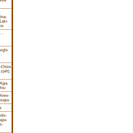
hia-
-
éna-
Laki-
ia
 -
erghi-
i-Chóra
zpět),
-Agia
fou
ahnes-
ougia
a
lis-
gia-
s-