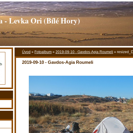
 - Levka Ori (Bílé Hory)
Úvod
»
Fotoalbum
»
2019-09-10 - Gavdos-Agia Roumeli
»
resized_
2019-09-10 - Gavdos-Agia Roumeli