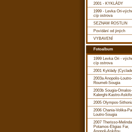
2001 - KYKLÁDY
1999 - Levka Ori-vých
cíp ostrova
SEZNAM ROSTLIN
Povídání od jiných
VYBAVENÍ
Fotoalbum
1999 Levka Ori - vých
cíp ostrova
2001 Kyklády (Cyclad
2003a Anopolis-Loutro
Roumeli-Sougia
2003b Sougia-Omalos
Kalerghi-Kastro-Askif
2005 Olympos-Sithoni
2006 Chania-Volika-P
Loutro-Sougia
2007 Therisso-Melind
Potamos-Eligias Far,
Anopoli-Askifou