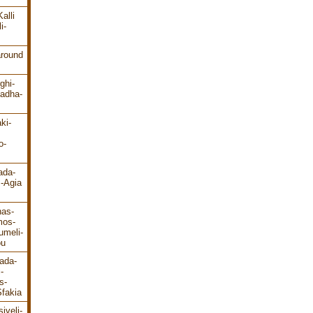
alli
i-
around
ghi-
ladha-
ki-
o-
ada-
s-Agia
has-
mos-
umeli-
ou
ada-
-
s-
fakia
iveli-