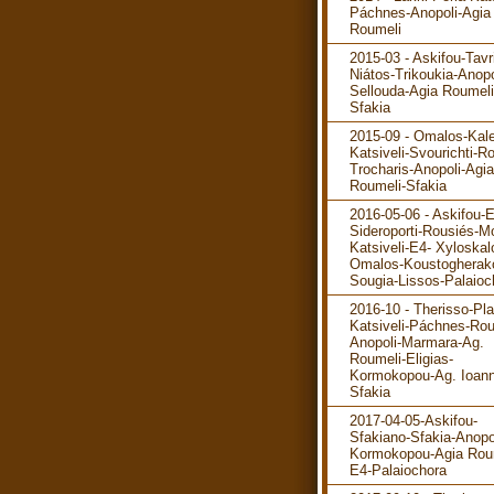
Páchnes-Anopoli-Agia
Roumeli
2015-03 - Askifou-Tavr
Niátos-Trikoukia-Anopo
Sellouda-Agia Roumeli
Sfakia
2015-09 - Omalos-Kale
Katsiveli-Svourichti-R
Trocharis-Anopoli-Agia
Roumeli-Sfakia
2016-05-06 - Askifou-
Sideroporti-Rousiés-M
Katsiveli-E4- Xyloskal
Omalos-Koustogherak
Sougia-Lissos-Palaioc
2016-10 - Therisso-Pla
Katsiveli-Páchnes-Rou
Anopoli-Marmara-Ag.
Roumeli-Eligias-
Kormokopou-Ag. Ioann
Sfakia
2017-04-05-Askifou-
Sfakiano-Sfakia-Anopo
Kormokopou-Agia Rou
E4-Palaiochora