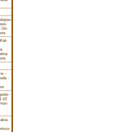
odopou-
ses-
 Ori-
ora
Kali
os
héna-
ora
no -
ouda -
dos
polis-
1-10
ámos-
akia-
risso-