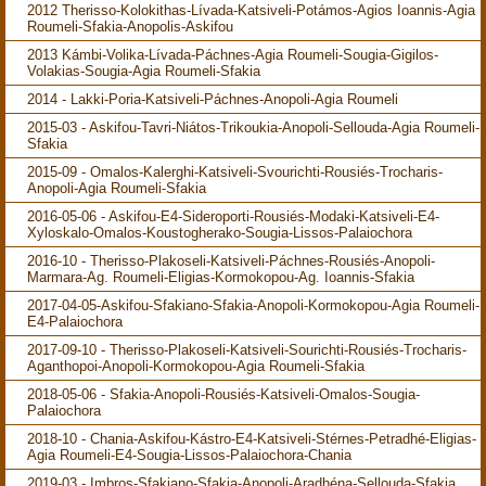
2012 Therisso-Kolokithas-Lívada-Katsiveli-Potámos-Agios Ioannis-Agia
Roumeli-Sfakia-Anopolis-Askifou
2013 Kámbi-Volika-Lívada-Páchnes-Agia Roumeli-Sougia-Gigilos-
Volakias-Sougia-Agia Roumeli-Sfakia
2014 - Lakki-Poria-Katsiveli-Páchnes-Anopoli-Agia Roumeli
2015-03 - Askifou-Tavri-Niátos-Trikoukia-Anopoli-Sellouda-Agia Roumeli-
Sfakia
2015-09 - Omalos-Kalerghi-Katsiveli-Svourichti-Rousiés-Trocharis-
Anopoli-Agia Roumeli-Sfakia
2016-05-06 - Askifou-E4-Sideroporti-Rousiés-Modaki-Katsiveli-E4-
Xyloskalo-Omalos-Koustogherako-Sougia-Lissos-Palaiochora
2016-10 - Therisso-Plakoseli-Katsiveli-Páchnes-Rousiés-Anopoli-
Marmara-Ag. Roumeli-Eligias-Kormokopou-Ag. Ioannis-Sfakia
2017-04-05-Askifou-Sfakiano-Sfakia-Anopoli-Kormokopou-Agia Roumeli-
E4-Palaiochora
2017-09-10 - Therisso-Plakoseli-Katsiveli-Sourichti-Rousiés-Trocharis-
Aganthopoi-Anopoli-Kormokopou-Agia Roumeli-Sfakia
2018-05-06 - Sfakia-Anopoli-Rousiés-Katsiveli-Omalos-Sougia-
Palaiochora
2018-10 - Chania-Askifou-Kástro-E4-Katsiveli-Stérnes-Petradhé-Eligias-
Agia Roumeli-E4-Sougia-Lissos-Palaiochora-Chania
2019-03 - Imbros-Sfakiano-Sfakia-Anopoli-Aradhéna-Sellouda-Sfakia