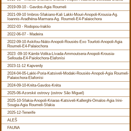
2019-09-10 - Gavdos-Agia Roumeli
2021-09-10 Imbros-Sfakiano-Kali Lakki-Mouri-Anopoli-Krousia-Ag.
Ioannis-Aradhéna-Marmara-Ag. Roumeli-E4-Palaiochora
2022-03 - Rodopou-Iraklio
2022-06-07 - Madeira
2022-09-10 Askifou-Niáto-Anopoli-Rousiés-Exo Tourloti-Anopoli-Agia
Roumeli-E4-Palaiochora
2023 -09-10 Kámbi-Volika-Lívada-Ammoutsera-Anopoli-Krousia-
Sellouda-E4-Paiolochora-Elafonísi
2023-11-12 Kapverdy
2024-04-05-Lakki-Poria-Katsiveli-Modaki-Rousiés-Anopoli-Agia Roumeli-
Palaiochora-Elafonísi
2024-09-10-Kréta-Gavdos-Kréta
2025-06-Azorské ostrovy (ostrov São Miguel)
2025-10-Sfakia-Anopoli-Kriaras-Katsiveli-Kallerghi-Omalos-Agia Irini-
Sougia-Agia Roumeli-Sfakia
2025-12-Tenerife
ALEŠ
FAUNA