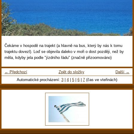
Čekáme v hospodě na trajekt (a hlavně na bus, který by nás k tomu
trajektu dovezl). Loď se objevila daleko v moři o dost později, než by
měla, kdyby jela podle "jízdního řádu" (značně přizoomováno)
← Předchozí
Zpět do složky
Další →
Automatické procházení:
3
|
4
|
5
|
6
|
7
(čas ve vteřinách)