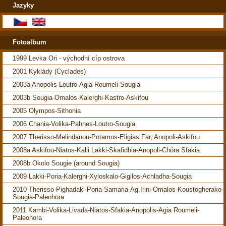
Jazyky
Fotoalbum
1999 Levka Ori - východní cíp ostrova
2001 Kyklády (Cyclades)
2003a Anopolis-Loutro-Agia Roumeli-Sougia
2003b Sougia-Omalos-Kalerghi-Kastro-Askifou
2005 Olympos-Sithonia
2006 Chania-Volika-Pahnes-Loutro-Sougia
2007 Therisso-Melindanou-Potamos-Eligias Far, Anopoli-Askifou
2008a Askifou-Niatos-Kalli Lakki-Skafidhia-Anopoli-Chóra Sfakia
2008b Okolo Sougie (around Sougia)
2009 Lakki-Poria-Kalerghi-Xyloskalo-Gigilos-Achladha-Sougia
2010 Therisso-Pighadaki-Poria-Samaria-Ag.Irini-Omalos-Koustogherako-
Sougia-Paleohora
2011 Kambi-Volika-Livada-Niatos-Sfakia-Anopolis-Agia Roumeli-
Paleohora