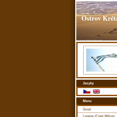
Ostrov Kréta
Jazyky
Menu
Úvod
Loraine (Cow) Wilson