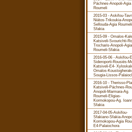
Páchnes-Anopoli-Agia
Roumeli
2015-03 - Askifou-Tavr
Niátos-Trikoukia-Anopo
Sellouda-Agia Roumeli
Sfakia
2015-09 - Omalos-Kale
Katsiveli-Svourichti-R
Trocharis-Anopoli-Agia
Roumeli-Sfakia
2016-05-06 - Askifou-
Sideroporti-Rousiés-M
Katsiveli-E4- Xyloskal
Omalos-Koustogherak
Sougia-Lissos-Palaioc
2016-10 - Therisso-Pla
Katsiveli-Páchnes-Rou
Anopoli-Marmara-Ag.
Roumeli-Eligias-
Kormokopou-Ag. Ioann
Sfakia
2017-04-05-Askifou-
Sfakiano-Sfakia-Anopo
Kormokopou-Agia Rou
E4-Palaiochora