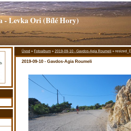
 - Levka Ori (Bílé Hory)
Úvod
»
Fotoalbum
»
2019-09-10 - Gavdos-Agia Roumeli
»
resized_
2019-09-10 - Gavdos-Agia Roumeli