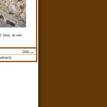
" (resp. do naší
Další →
eřinách)