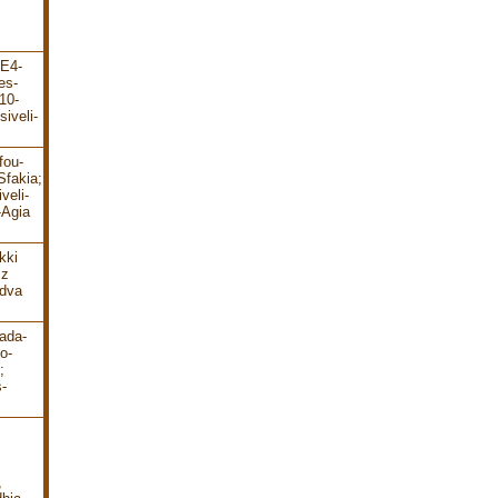
-E4-
es-
10-
iveli-
fou-
Sfakia;
veli-
-Agia
kki
 z
 dva
ada-
o-
;
-
,