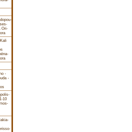
odopou-
ses-
 Ori-
ora
Kali
os
héna-
ora
no -
ouda -
dos
polis-
1-10
ámos-
akia-
risso-