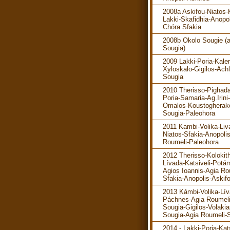
2008a Askifou-Niatos-K
Lakki-Skafidhia-Anopol
Chóra Sfakia
2008b Okolo Sougie (
Sougia)
2009 Lakki-Poria-Kaler
Xyloskalo-Gigilos-Ach
Sougia
2010 Therisso-Pighada
Poria-Samaria-Ag.Irini-
Omalos-Koustogherak
Sougia-Paleohora
2011 Kambi-Volika-Liv
Niatos-Sfakia-Anopoli
Roumeli-Paleohora
2012 Therisso-Kolokit
Lívada-Katsiveli-Potá
Agios Ioannis-Agia Ro
Sfakia-Anopolis-Askif
2013 Kámbi-Volika-Lív
Páchnes-Agia Roumeli
Sougia-Gigilos-Volakia
Sougia-Agia Roumeli-S
2014 - Lakki-Poria-Kats