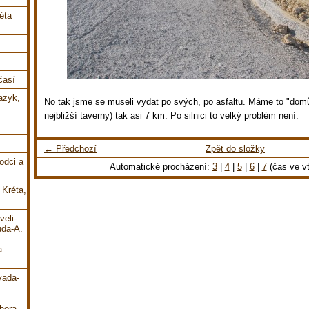
éta
časí
jazyk,
No tak jsme se museli vydat po svých, po asfaltu. Máme to "domů
nejbližší taverny) tak asi 7 km. Po silnici to velký problém není.
← Předchozí
Zpět do složky
odci a
Automatické procházení:
3
|
4
|
5
|
6
|
7
(čas ve vt
 Kréta,
veli-
uda-A.
a
vada-
hora-