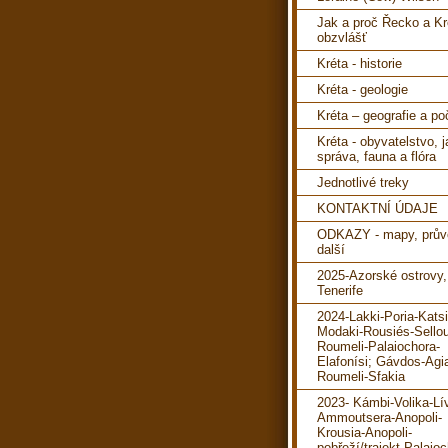
Jak a proč Řecko a Kr
obzvlášť
Kréta - historie
Kréta - geologie
Kréta – geografie a po
Kréta - obyvatelstvo, 
správa, fauna a flóra
Jednotlivé treky
KONTAKTNÍ ÚDAJE
ODKAZY - mapy, prův
další
2025-Azorské ostrovy,
Tenerife
2024-Lakki-Poria-Katsi
Modaki-Rousiés-Sello
Roumeli-Palaiochora-
Elafonísi; Gávdos-Agi
Roumeli-Sfakia
2023- Kámbi-Volika-Lí
Ammoutsera-Anopoli-
Krousia-Anopoli-
pobřeží/trajekt-Palaioc