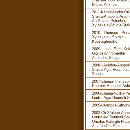
Sfakia-Anopolis-Skafíd
Niátos-Askifou
2011-Kámbi-Levka Ori
Sfakia-Anopolis-Aradh
Ag.Pavlos-Paleohora; 
Xyloskalo-Sougia-Sfak
2010 - Therisso - Poria
Xyloskalo - Sougia -
Koustogherako
2009 - Lakki-Poria-Kal
Gigilos-Strifomadhi-
Achladha-Sougia
2008 - Askifou-Anopol
Sfakia-Agia Roumeli(a 
Sougia
2007-Chania-Therisso
Roumeli-Anopolis-Aski
2006-Chania-Volika-P
Loutro-Agia Roumeli-S
2005-Olympos-Sithoni
2003-Ch.Sfakion-Anopo
Loutro-Ag.Roumeli-Sou
Omalos-Kalerghi-Niato
Askifou-Ch. Sfakia