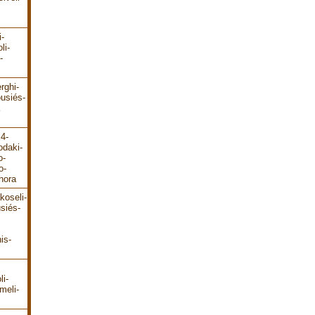
i-
li-
-
rghi-
ousiés-
E4-
odaki-
o-
o-
hora
koseli-
siés-
is-
li-
meli-