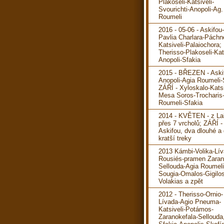
Plakoseli-Katsiveli-
Svourichti-Anopoli-Ag.
Roumeli
2016 - 05-06 - Askifou
Pavlia Charlara-Páchn
Katsiveli-Palaiochora; 
Therisso-Plakoseli-Kats
Anopoli-Sfakia
2015 - BŘEZEN - Aski
Anopoli-Agia Roumeli-
ZÁŘÍ - Xyloskalo-Katsi
Mesa Soros-Trocharis
Roumeli-Sfakia
2014 - KVĚTEN - z La
přes 7 vrcholů; ZÁŘÍ -
Askifou, dva dlouhé a
kratší treky
2013 Kámbi-Volika-Lív
Rousiés-pramen Zaran
Sellouda-Agia Roumeli
Sougia-Omalos-Gigilos
Volakias a zpět
2012 - Therisso-Ornio-
Lívada-Agio Pneuma-
Katsiveli-Potámos-
Zaranokefala-Sellouda