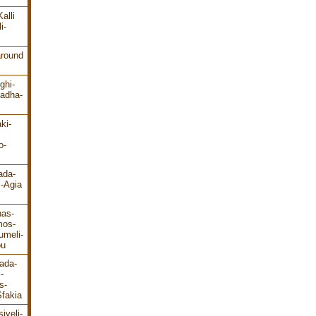
alli
i-
around
ghi-
ladha-
ki-
o-
ada-
s-Agia
has-
mos-
umeli-
ou
ada-
-
s-
fakia
iveli-