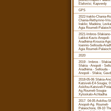
Elafonísi; Kapverdy
GPS
2022-Iraklio-Chania-R
Chania-Rethymno-Vris
Iraklio; Madeira; Levka
Agia Roumeli-Palaioch
2021-Imbros-Sfakiano-
Lakkoi-Kavis-Anopoli-
Aradhéna-Krousia-Agi
Ioannis-Sellouda-Arad
Agia Roumeli-Palaioch
2020
2019 - Imbros - Sfakia
Sfakia - Anopoli - Sell
Aradhéna - Sellouda -
Anopoli - Sfakia; Gav
2018-05-06 Sfakia-Ano
Katsiveli-E4-Sougia; 0
Askifou-Katsiveli-Pot
Ag.Roumeli-Sougia-
Xyloskalo-Achladha
2017: 04-05 Askifou-Sf
Anopoli-Ag. Roumeli-
Palaiochora; 09-10 The