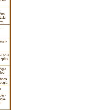
hia-
-
éna-
Laki-
ia
 -
erghi-
i-Chóra
zpět),
-Agia
fou
ahnes-
ougia
a
lis-
gia-
s-