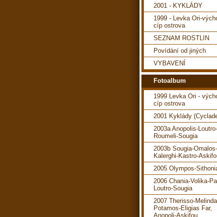
2001 - KYKLÁDY
1999 - Levka Ori-vých
cíp ostrova
SEZNAM ROSTLIN
Povídání od jiných
VYBAVENÍ
Fotoalbum
1999 Levka Ori - vých
cíp ostrova
2001 Kyklády (Cyclad
2003a Anopolis-Loutro
Roumeli-Sougia
2003b Sougia-Omalos
Kalerghi-Kastro-Askif
2005 Olympos-Sithoni
2006 Chania-Volika-P
Loutro-Sougia
2007 Therisso-Melind
Potamos-Eligias Far,
Anopoli-Askifou