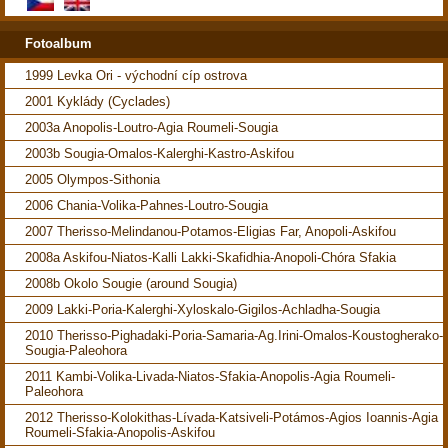
Fotoalbum
1999 Levka Ori - východní cíp ostrova
2001 Kyklády (Cyclades)
2003a Anopolis-Loutro-Agia Roumeli-Sougia
2003b Sougia-Omalos-Kalerghi-Kastro-Askifou
2005 Olympos-Sithonia
2006 Chania-Volika-Pahnes-Loutro-Sougia
2007 Therisso-Melindanou-Potamos-Eligias Far, Anopoli-Askifou
2008a Askifou-Niatos-Kalli Lakki-Skafidhia-Anopoli-Chóra Sfakia
2008b Okolo Sougie (around Sougia)
2009 Lakki-Poria-Kalerghi-Xyloskalo-Gigilos-Achladha-Sougia
2010 Therisso-Pighadaki-Poria-Samaria-Ag.Irini-Omalos-Koustogherako-
Sougia-Paleohora
2011 Kambi-Volika-Livada-Niatos-Sfakia-Anopolis-Agia Roumeli-
Paleohora
2012 Therisso-Kolokithas-Lívada-Katsiveli-Potámos-Agios Ioannis-Agia
Roumeli-Sfakia-Anopolis-Askifou