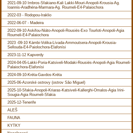
2021-09-10 Imbros-Sfakiano-Kali Lakki-Mouri-Anopoli-Krousia-Ag.
Ioannis-Aradhéna-Marmara-Ag. Roumeli-E4-Palaiochora
2022-03 - Rodopou-Iraklio
2022-06-07 - Madeira
2022-09-10 Askifou-Niáto-Anopoli-Rousiés-Exo Tourloti-Anopoli-Agia
Roumeli-E4-Palaiochora
2023 -09-10 Kámbi-Volika-Lívada-Ammoutsera-Anopoli-Krousia-
Sellouda-E4-Paiolochora-Elafonísi
2023-11-12 Kapverdy
2024-04-05-Lakki-Poria-Katsiveli-Modaki-Rousiés-Anopoli-Agia Roumeli-
Palaiochora-Elafonísi
2024-09-10-Kréta-Gavdos-Kréta
2025-06-Azorské ostrovy (ostrov São Miguel)
2025-10-Sfakia-Anopoli-Kriaras-Katsiveli-Kallerghi-Omalos-Agia Irini-
Sougia-Agia Roumeli-Sfakia
2025-12-Tenerife
ALEŠ
FAUNA
KYTKY