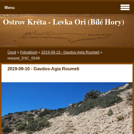
Menu
Ostrov Kréta - Levka Ori (Bílé Hory)
Úvod
»
Fotoalbum
»
2019-09-10 - Gavdos-Agia Roumeli
»
resized_DSC_0549
2019-09-10 - Gavdos-Agia Roumeli