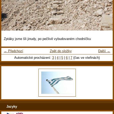
Zptáky jsme šli jinudy, po pečlivě vybudovaném chodníčku
← Předchozí
Zpět do složky
Další →
Automatické procházení:
3
|
4
|
5
|
6
|
7
(čas ve vteřinách)
Jazyky