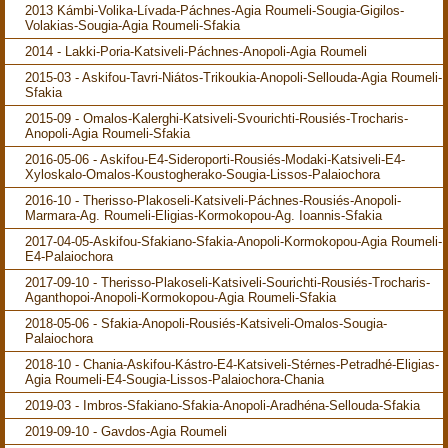
2013 Kámbi-Volika-Lívada-Páchnes-Agia Roumeli-Sougia-Gigilos-
Volakias-Sougia-Agia Roumeli-Sfakia
2014 - Lakki-Poria-Katsiveli-Páchnes-Anopoli-Agia Roumeli
2015-03 - Askifou-Tavri-Niátos-Trikoukia-Anopoli-Sellouda-Agia Roumeli-
Sfakia
2015-09 - Omalos-Kalerghi-Katsiveli-Svourichti-Rousiés-Trocharis-
Anopoli-Agia Roumeli-Sfakia
2016-05-06 - Askifou-E4-Sideroporti-Rousiés-Modaki-Katsiveli-E4-
Xyloskalo-Omalos-Koustogherako-Sougia-Lissos-Palaiochora
2016-10 - Therisso-Plakoseli-Katsiveli-Páchnes-Rousiés-Anopoli-
Marmara-Ag. Roumeli-Eligias-Kormokopou-Ag. Ioannis-Sfakia
2017-04-05-Askifou-Sfakiano-Sfakia-Anopoli-Kormokopou-Agia Roumeli-
E4-Palaiochora
2017-09-10 - Therisso-Plakoseli-Katsiveli-Sourichti-Rousiés-Trocharis-
Aganthopoi-Anopoli-Kormokopou-Agia Roumeli-Sfakia
2018-05-06 - Sfakia-Anopoli-Rousiés-Katsiveli-Omalos-Sougia-
Palaiochora
2018-10 - Chania-Askifou-Kástro-E4-Katsiveli-Stérnes-Petradhé-Eligias-
Agia Roumeli-E4-Sougia-Lissos-Palaiochora-Chania
2019-03 - Imbros-Sfakiano-Sfakia-Anopoli-Aradhéna-Sellouda-Sfakia
2019-09-10 - Gavdos-Agia Roumeli