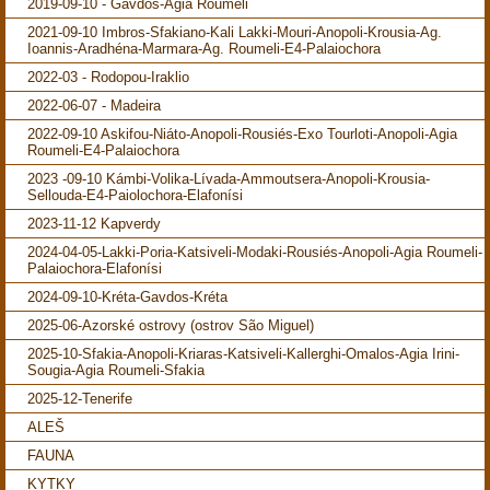
2019-09-10 - Gavdos-Agia Roumeli
2021-09-10 Imbros-Sfakiano-Kali Lakki-Mouri-Anopoli-Krousia-Ag.
Ioannis-Aradhéna-Marmara-Ag. Roumeli-E4-Palaiochora
2022-03 - Rodopou-Iraklio
2022-06-07 - Madeira
2022-09-10 Askifou-Niáto-Anopoli-Rousiés-Exo Tourloti-Anopoli-Agia
Roumeli-E4-Palaiochora
2023 -09-10 Kámbi-Volika-Lívada-Ammoutsera-Anopoli-Krousia-
Sellouda-E4-Paiolochora-Elafonísi
2023-11-12 Kapverdy
2024-04-05-Lakki-Poria-Katsiveli-Modaki-Rousiés-Anopoli-Agia Roumeli-
Palaiochora-Elafonísi
2024-09-10-Kréta-Gavdos-Kréta
2025-06-Azorské ostrovy (ostrov São Miguel)
2025-10-Sfakia-Anopoli-Kriaras-Katsiveli-Kallerghi-Omalos-Agia Irini-
Sougia-Agia Roumeli-Sfakia
2025-12-Tenerife
ALEŠ
FAUNA
KYTKY