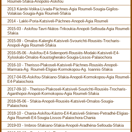
Roumeli-Sfakia-Anopolis-Askifou
2013 Kámbi-Volika-Lívada-Páchnes-Agia Roumeli-Sougia-Gigilos-
Volakias-Sougia-Agia Roumeli-Sfakia
2014 - Lakki-Poria-Katsiveli-Páchnes-Anopoli-Agia Roumeli
2015-03 - Askifou-Tavri-Niátos-Trikoukia-Anopoli-Sellouda-Agia Roumeli-
Sfakia
2015-09 - Omalos-Kalerghi-Katsiveli-Svourichti-Rousiés-Trocharis-
Anopoli-Agia Roumeli-Sfakia
2016-05-06 - Askifou-E4-Sideroporti-Rousiés-Modaki-Katsiveli-E4-
Xyloskalo-Omalos-Koustogherako-Sougia-Lissos-Palaiochora
2016-10 - Therisso-Plakoseli-Katsiveli-Páchnes-Rousiés-Anopoli-
Marmara-Ag. Roumeli-Eligias-Kormokopou-Ag. Ioannis-Sfakia
2017-04-05-Askifou-Sfakiano-Sfakia-Anopoli-Kormokopou-Agia Roumeli-
E4-Palaiochora
2017-09-10 - Therisso-Plakoseli-Katsiveli-Sourichti-Rousiés-Trocharis-
Aganthopoi-Anopoli-Kormokopou-Agia Roumeli-Sfakia
2018-05-06 - Sfakia-Anopoli-Rousiés-Katsiveli-Omalos-Sougia-
Palaiochora
2018-10 - Chania-Askifou-Kástro-E4-Katsiveli-Stérnes-Petradhé-Eligias-
Agia Roumeli-E4-Sougia-Lissos-Palaiochora-Chania
2019-03 - Imbros-Sfakiano-Sfakia-Anopoli-Aradhéna-Sellouda-Sfakia