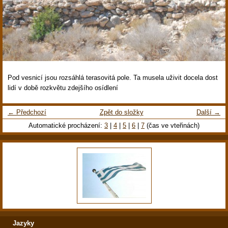
Pod vesnicí jsou rozsáhlá terasovitá pole. Ta musela uživit docela dost
lidí v době rozkvětu zdejšího osídlení
← Předchozí
Zpět do složky
Další →
Automatické procházení:
3
|
4
|
5
|
6
|
7
(čas ve vteřinách)
Jazyky