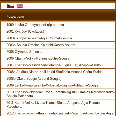
Fotoalbum
1999 Levka Ori - východní cíp ostrova
2001 Kyklády (Cyclades)
2003a Anopolis-Loutro-Agia Roumeli-Sougia
2003b Sougia-Omalos-Kalerghi-Kastro-Askifou
2005 Olympos-Sithonia
2006 Chania-Volika-Pahnes-Loutro-Sougia
2007 Therisso-Melindanou-Potamos-Eligias Far, Anopoli-Askifou
2008a Askifou-Niatos-Kalli Lakki-Skafidhia-Anopoli-Chóra Sfakia
2008b Okolo Sougie (around Sougia)
2009 Lakki-Poria-Kalerghi-Xyloskalo-Gigilos-Achladha-Sougia
2010 Therisso-Pighadaki-Poria-Samaria-Ag.Irini-Omalos-Koustogherako-
Sougia-Paleohora
2011 Kambi-Volika-Livada-Niatos-Sfakia-Anopolis-Agia Roumeli-
Paleohora
2012 Therisso-Kolokithas-Lívada-Katsiveli-Potámos-Agios Ioannis-Agia