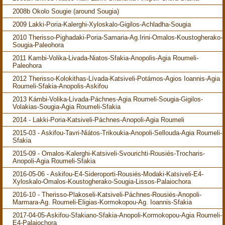
2008b Okolo Sougie (around Sougia)
2009 Lakki-Poria-Kalerghi-Xyloskalo-Gigilos-Achladha-Sougia
2010 Therisso-Pighadaki-Poria-Samaria-Ag.Irini-Omalos-Koustogherako-
Sougia-Paleohora
2011 Kambi-Volika-Livada-Niatos-Sfakia-Anopolis-Agia Roumeli-
Paleohora
2012 Therisso-Kolokithas-Lívada-Katsiveli-Potámos-Agios Ioannis-Agia
Roumeli-Sfakia-Anopolis-Askifou
2013 Kámbi-Volika-Lívada-Páchnes-Agia Roumeli-Sougia-Gigilos-
Volakias-Sougia-Agia Roumeli-Sfakia
2014 - Lakki-Poria-Katsiveli-Páchnes-Anopoli-Agia Roumeli
2015-03 - Askifou-Tavri-Niátos-Trikoukia-Anopoli-Sellouda-Agia Roumeli-
Sfakia
2015-09 - Omalos-Kalerghi-Katsiveli-Svourichti-Rousiés-Trocharis-
Anopoli-Agia Roumeli-Sfakia
2016-05-06 - Askifou-E4-Sideroporti-Rousiés-Modaki-Katsiveli-E4-
Xyloskalo-Omalos-Koustogherako-Sougia-Lissos-Palaiochora
2016-10 - Therisso-Plakoseli-Katsiveli-Páchnes-Rousiés-Anopoli-
Marmara-Ag. Roumeli-Eligias-Kormokopou-Ag. Ioannis-Sfakia
2017-04-05-Askifou-Sfakiano-Sfakia-Anopoli-Kormokopou-Agia Roumeli-
E4-Palaiochora