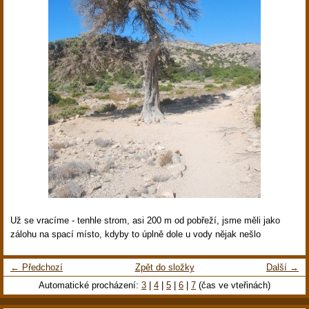
Už se vracíme - tenhle strom, asi 200 m od pobřeží, jsme měli jako
zálohu na spací místo, kdyby to úplně dole u vody nějak nešlo
← Předchozí
Zpět do složky
Další →
Automatické procházení:
3
|
4
|
5
|
6
|
7
(čas ve vteřinách)