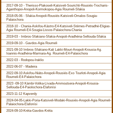
2017-09-10 - Therisso-Plakoseli-Katsiveli-Sourichti-Rousiés-Trocharis-
Aganthopoi-Anopoli-Kormokopou-Agia Roumeli-Sfakia
2018-05-06 - Sfakia-Anopoli-Rousiés-Katsiveli-Omalos-Sougia-
Palaiochora
2018-10 - Chania-Askifou-Kástro-E4-Katsiveli-Stérnes-Petradhé-Eligias-
Agia Roumeli-E4-Sougia-Lissos-Palaiochora-Chania
2019-03 - Imbros-Sfakiano-Sfakia-Anopoli-Aradhéna-Sellouda-Sfakia
2019-09-10 - Gavdos-Agia Roumeli
2021-09-10 Imbros-Sfakiano-Kali Lakki-Mouri-Anopoli-Krousia-Ag.
Ioannis-Aradhéna-Marmara-Ag. Roumeli-E4-Palaiochora
2022-03 - Rodopou-Iraklio
2022-06-07 - Madeira
2022-09-10 Askifou-Niáto-Anopoli-Rousiés-Exo Tourloti-Anopoli-Agia
Roumeli-E4-Palaiochora
2023 -09-10 Kámbi-Volika-Lívada-Ammoutsera-Anopoli-Krousia-
Sellouda-E4-Paiolochora-Elafonísi
2023-11-12 Kapverdy
2024-04-05-Lakki-Poria-Katsiveli-Modaki-Rousiés-Anopoli-Agia Roumeli-
Palaiochora-Elafonísi
2024-09-10-Kréta-Gavdos-Kréta