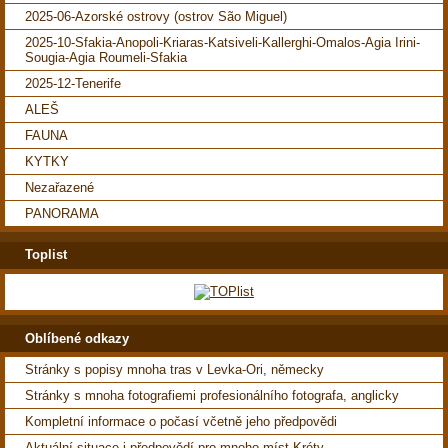
2025-06-Azorské ostrovy (ostrov São Miguel)
2025-10-Sfakia-Anopoli-Kriaras-Katsiveli-Kallerghi-Omalos-Agia Irini-
Sougia-Agia Roumeli-Sfakia
2025-12-Tenerife
ALEŠ
FAUNA
KYTKY
Nezařazené
PANORAMA
Toplist
Oblíbené odkazy
Stránky s popisy mnoha tras v Levka-Ori, německy
Stránky s mnoha fotografiemi profesionálního fotografa, anglicky
Kompletní informace o počasí včetně jeho předpovědi
Aktuální situace i předpovědí pro mnoho míst Kréty