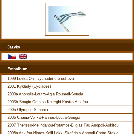
Jazyky
Fotoalbum
1999 Levka Ori - východní cíp ostrova
2001 Kyklády (Cyclades)
2003a Anopolis-Loutro-Agia Roumeli-Sougia
2003b Sougia-Omalos-Kalerghi-Kastro-Askifou
2005 Olympos-Sithonia
2006 Chania-Volika-Pahnes-Loutro-Sougia
2007 Therisso-Melindanou-Potamos-Eligias Far, Anopoli-Askifou
2008a Askifou-Niatos-Kalli Lakki-Skafidhia-Anopoli-Chóra Sfakia