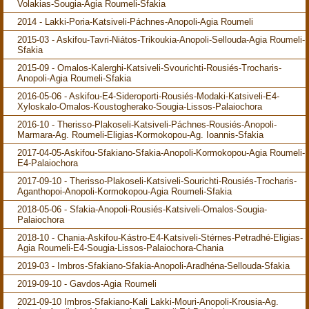
Volakias-Sougia-Agia Roumeli-Sfakia
2014 - Lakki-Poria-Katsiveli-Páchnes-Anopoli-Agia Roumeli
2015-03 - Askifou-Tavri-Niátos-Trikoukia-Anopoli-Sellouda-Agia Roumeli-
Sfakia
2015-09 - Omalos-Kalerghi-Katsiveli-Svourichti-Rousiés-Trocharis-
Anopoli-Agia Roumeli-Sfakia
2016-05-06 - Askifou-E4-Sideroporti-Rousiés-Modaki-Katsiveli-E4-
Xyloskalo-Omalos-Koustogherako-Sougia-Lissos-Palaiochora
2016-10 - Therisso-Plakoseli-Katsiveli-Páchnes-Rousiés-Anopoli-
Marmara-Ag. Roumeli-Eligias-Kormokopou-Ag. Ioannis-Sfakia
2017-04-05-Askifou-Sfakiano-Sfakia-Anopoli-Kormokopou-Agia Roumeli-
E4-Palaiochora
2017-09-10 - Therisso-Plakoseli-Katsiveli-Sourichti-Rousiés-Trocharis-
Aganthopoi-Anopoli-Kormokopou-Agia Roumeli-Sfakia
2018-05-06 - Sfakia-Anopoli-Rousiés-Katsiveli-Omalos-Sougia-
Palaiochora
2018-10 - Chania-Askifou-Kástro-E4-Katsiveli-Stérnes-Petradhé-Eligias-
Agia Roumeli-E4-Sougia-Lissos-Palaiochora-Chania
2019-03 - Imbros-Sfakiano-Sfakia-Anopoli-Aradhéna-Sellouda-Sfakia
2019-09-10 - Gavdos-Agia Roumeli
2021-09-10 Imbros-Sfakiano-Kali Lakki-Mouri-Anopoli-Krousia-Ag.