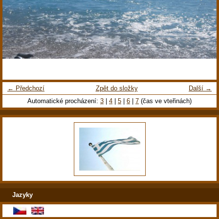
← Předchozí
Zpět do složky
Další →
Automatické procházení:
3
|
4
|
5
|
6
|
7
(čas ve vteřinách)
Jazyky