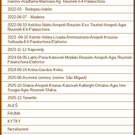
Ioannis-Aradhéna-Marmara-Ag. Roumeli-E4-Palaiochora
2022-03 - Rodopou-Iraklio
2022-06-07 - Madeira
2022-09-10 Askifou-Niáto-Anopoli-Rousiés-Exo Tourloti-Anopoli-Agia
Roumeli-E4-Palaiochora
2023 -09-10 Kámbi-Volika-Lívada-Ammoutsera-Anopoli-Krousia-
Sellouda-E4-Paiolochora-Elafonísi
2023-11-12 Kapverdy
2024-04-05-Lakki-Poria-Katsiveli-Modaki-Rousiés-Anopoli-Agia Roumeli-
Palaiochora-Elafonísi
2024-09-10-Kréta-Gavdos-Kréta
2025-06-Azorské ostrovy (ostrov São Miguel)
2025-10-Sfakia-Anopoli-Kriaras-Katsiveli-Kallerghi-Omalos-Agia Irini-
Sougia-Agia Roumeli-Sfakia
2025-12-Tenerife
ALEŠ
FAUNA
KYTKY
Nezařazené