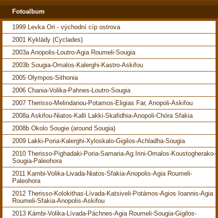
Fotoalbum
1999 Levka Ori - východní cíp ostrova
2001 Kyklády (Cyclades)
2003a Anopolis-Loutro-Agia Roumeli-Sougia
2003b Sougia-Omalos-Kalerghi-Kastro-Askifou
2005 Olympos-Sithonia
2006 Chania-Volika-Pahnes-Loutro-Sougia
2007 Therisso-Melindanou-Potamos-Eligias Far, Anopoli-Askifou
2008a Askifou-Niatos-Kalli Lakki-Skafidhia-Anopoli-Chóra Sfakia
2008b Okolo Sougie (around Sougia)
2009 Lakki-Poria-Kalerghi-Xyloskalo-Gigilos-Achladha-Sougia
2010 Therisso-Pighadaki-Poria-Samaria-Ag.Irini-Omalos-Koustogherako-
Sougia-Paleohora
2011 Kambi-Volika-Livada-Niatos-Sfakia-Anopolis-Agia Roumeli-
Paleohora
2012 Therisso-Kolokithas-Lívada-Katsiveli-Potámos-Agios Ioannis-Agia
Roumeli-Sfakia-Anopolis-Askifou
2013 Kámbi-Volika-Lívada-Páchnes-Agia Roumeli-Sougia-Gigilos-