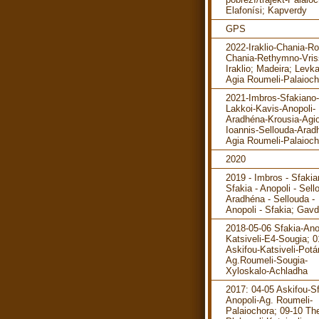
Elafonísi; Kapverdy
GPS
2022-Iraklio-Chania-R
Chania-Rethymno-Vris
Iraklio; Madeira; Levka
Agia Roumeli-Palaioch
2021-Imbros-Sfakiano-
Lakkoi-Kavis-Anopoli-
Aradhéna-Krousia-Agi
Ioannis-Sellouda-Arad
Agia Roumeli-Palaioch
2020
2019 - Imbros - Sfakia
Sfakia - Anopoli - Sell
Aradhéna - Sellouda -
Anopoli - Sfakia; Gav
2018-05-06 Sfakia-Ano
Katsiveli-E4-Sougia; 0
Askifou-Katsiveli-Pot
Ag.Roumeli-Sougia-
Xyloskalo-Achladha
2017: 04-05 Askifou-Sf
Anopoli-Ag. Roumeli-
Palaiochora; 09-10 The