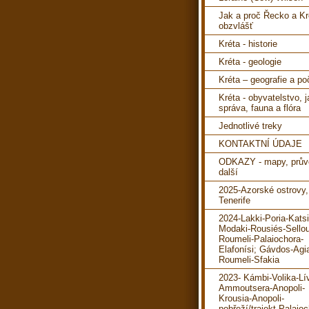
Jak a proč Řecko a Kr
obzvlášť
Kréta - historie
Kréta - geologie
Kréta – geografie a po
Kréta - obyvatelstvo, 
správa, fauna a flóra
Jednotlivé treky
KONTAKTNÍ ÚDAJE
ODKAZY - mapy, prův
další
2025-Azorské ostrovy,
Tenerife
2024-Lakki-Poria-Katsi
Modaki-Rousiés-Sello
Roumeli-Palaiochora-
Elafonísi; Gávdos-Agi
Roumeli-Sfakia
2023- Kámbi-Volika-Lí
Ammoutsera-Anopoli-
Krousia-Anopoli-
pobřeží/trajekt-Palaioc