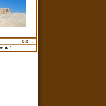
Další →
eřinách)