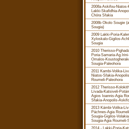
2008a Askifou-Niatos-K
Lakki-Skafidhia-Anopol
Chóra Sfakia
2008b Okolo Sougie (
Sougia)
2009 Lakki-Poria-Kaler
Xyloskalo-Gigilos-Ach
Sougia
2010 Therisso-Pighada
Poria-Samaria-Ag.Irini-
Omalos-Koustogherak
Sougia-Paleohora
2011 Kambi-Volika-Liv
Niatos-Sfakia-Anopoli
Roumeli-Paleohora
2012 Therisso-Kolokit
Lívada-Katsiveli-Potá
Agios Ioannis-Agia Ro
Sfakia-Anopolis-Askif
2013 Kámbi-Volika-Lív
Páchnes-Agia Roumeli
Sougia-Gigilos-Volakia
Sougia-Agia Roumeli-S
2014 - Lakki-Poria-Kats