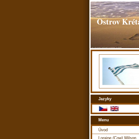
Ostrov Kréta
Jazyky
Menu
Úvod
Loraine (Cow) Wilson