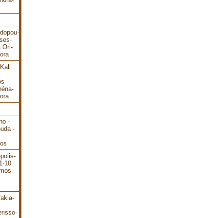
odopou-
ses-
 Ori-
ora
Kali
os
héna-
ora
no -
ouda -
dos
polis-
1-10
ámos-
akia-
risso-