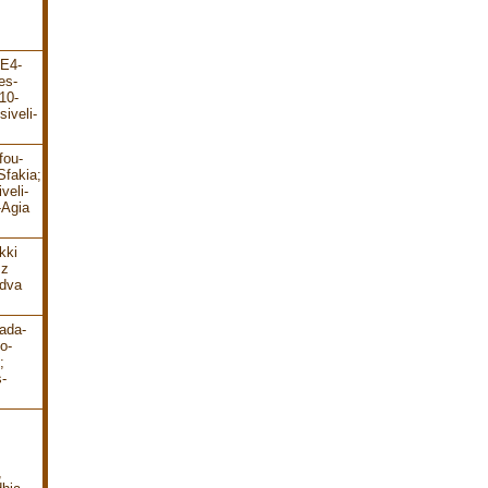
-E4-
es-
10-
iveli-
fou-
Sfakia;
veli-
-Agia
kki
 z
 dva
ada-
o-
;
-
,