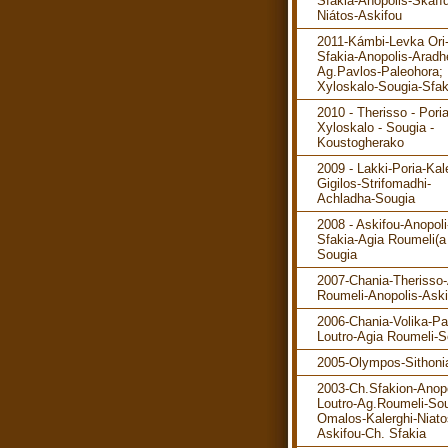
Sfakia-Anopolis-Skafíd
Niátos-Askifou
2011-Kámbi-Levka Ori
Sfakia-Anopolis-Aradh
Ag.Pavlos-Paleohora; 
Xyloskalo-Sougia-Sfak
2010 - Therisso - Poria
Xyloskalo - Sougia -
Koustogherako
2009 - Lakki-Poria-Kal
Gigilos-Strifomadhi-
Achladha-Sougia
2008 - Askifou-Anopol
Sfakia-Agia Roumeli(a 
Sougia
2007-Chania-Therisso
Roumeli-Anopolis-Aski
2006-Chania-Volika-P
Loutro-Agia Roumeli-S
2005-Olympos-Sithoni
2003-Ch.Sfakion-Anopo
Loutro-Ag.Roumeli-Sou
Omalos-Kalerghi-Niato
Askifou-Ch. Sfakia