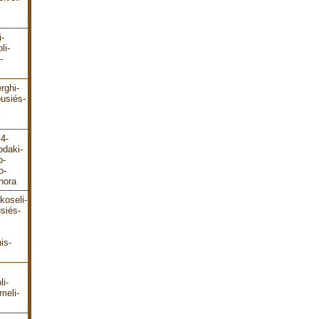
i-
li-
-
rghi-
ousiés-
E4-
odaki-
o-
o-
hora
koseli-
siés-
is-
li-
meli-