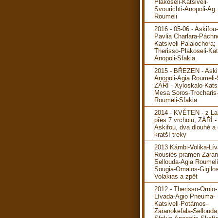
Plakoseli-Katsiveli-
Svourichti-Anopoli-Ag.
Roumeli
2016 - 05-06 - Askifou
Pavlia Charlara-Páchn
Katsiveli-Palaiochora; 
Therisso-Plakoseli-Kats
Anopoli-Sfakia
2015 - BŘEZEN - Aski
Anopoli-Agia Roumeli-
ZÁŘÍ - Xyloskalo-Katsi
Mesa Soros-Trocharis
Roumeli-Sfakia
2014 - KVĚTEN - z La
přes 7 vrcholů; ZÁŘÍ -
Askifou, dva dlouhé a
kratší treky
2013 Kámbi-Volika-Lív
Rousiés-pramen Zaran
Sellouda-Agia Roumeli
Sougia-Omalos-Gigilos
Volakias a zpět
2012 - Therisso-Ornio-
Lívada-Agio Pneuma-
Katsiveli-Potámos-
Zaranokefala-Sellouda