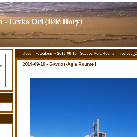
 - Levka Ori (Bílé Hory)
Úvod
»
Fotoalbum
»
2019-09-10 - Gavdos-Agia Roumeli
»
resized
2019-09-10 - Gavdos-Agia Roumeli