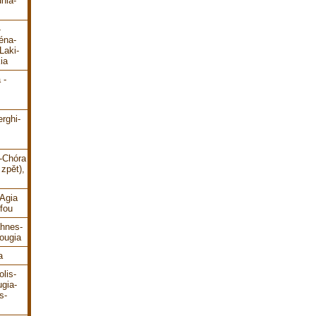
hia-
-
éna-
Laki-
ia
 -
erghi-
i-Chóra
zpět),
-Agia
fou
ahnes-
ougia
a
lis-
gia-
s-