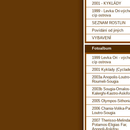
2001 - KYKLÁDY
1999 - Levka Ori-vých
cíp ostrova
SEZNAM ROSTLIN
Povídání od jiných
VYBAVENÍ
Fotoalbum
1999 Levka Ori - vých
cíp ostrova
2001 Kyklády (Cyclad
2003a Anopolis-Loutro
Roumeli-Sougia
2003b Sougia-Omalos
Kalerghi-Kastro-Askif
2005 Olympos-Sithoni
2006 Chania-Volika-P
Loutro-Sougia
2007 Therisso-Melind
Potamos-Eligias Far,
Anopoli-Askifou