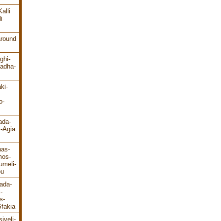
alli
i-
around
ghi-
ladha-
ki-
o-
ada-
s-Agia
has-
mos-
umeli-
ou
ada-
-
s-
fakia
iveli-