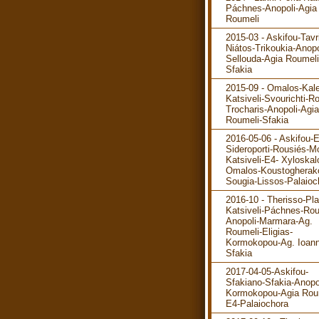
Páchnes-Anopoli-Agia
Roumeli
2015-03 - Askifou-Tavr
Niátos-Trikoukia-Anopo
Sellouda-Agia Roumeli
Sfakia
2015-09 - Omalos-Kale
Katsiveli-Svourichti-R
Trocharis-Anopoli-Agia
Roumeli-Sfakia
2016-05-06 - Askifou-
Sideroporti-Rousiés-M
Katsiveli-E4- Xyloskal
Omalos-Koustogherak
Sougia-Lissos-Palaioc
2016-10 - Therisso-Pla
Katsiveli-Páchnes-Rou
Anopoli-Marmara-Ag.
Roumeli-Eligias-
Kormokopou-Ag. Ioann
Sfakia
2017-04-05-Askifou-
Sfakiano-Sfakia-Anopo
Kormokopou-Agia Rou
E4-Palaiochora