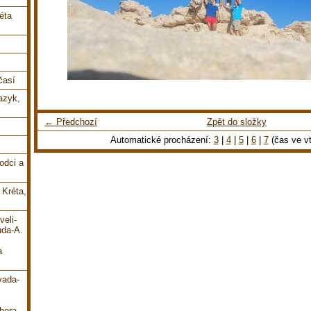
éta
časí
jazyk,
← Předchozí
Zpět do složky
Automatické procházení:
3
|
4
|
5
|
6
|
7
(čas ve vt
odci a
 Kréta,
veli-
uda-A.
a
vada-
hora-