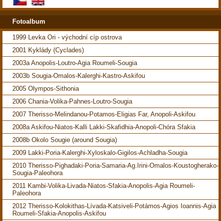
Fotoalbum
1999 Levka Ori - východní cíp ostrova
2001 Kyklády (Cyclades)
2003a Anopolis-Loutro-Agia Roumeli-Sougia
2003b Sougia-Omalos-Kalerghi-Kastro-Askifou
2005 Olympos-Sithonia
2006 Chania-Volika-Pahnes-Loutro-Sougia
2007 Therisso-Melindanou-Potamos-Eligias Far, Anopoli-Askifou
2008a Askifou-Niatos-Kalli Lakki-Skafidhia-Anopoli-Chóra Sfakia
2008b Okolo Sougie (around Sougia)
2009 Lakki-Poria-Kalerghi-Xyloskalo-Gigilos-Achladha-Sougia
2010 Therisso-Pighadaki-Poria-Samaria-Ag.Irini-Omalos-Koustogherako-
Sougia-Paleohora
2011 Kambi-Volika-Livada-Niatos-Sfakia-Anopolis-Agia Roumeli-
Paleohora
2012 Therisso-Kolokithas-Lívada-Katsiveli-Potámos-Agios Ioannis-Agia
Roumeli-Sfakia-Anopolis-Askifou