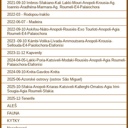
2021-09-10 Imbros-Sfakiano-Kali Lakki-Mouri-Anopoli-Krousia-Ag.
Ioannis-Aradhéna-Marmara-Ag. Roumeli-E4-Palaiochora
2022-03 - Rodopou-Iraklio
2022-06-07 - Madeira
2022-09-10 Askifou-Niáto-Anopoli-Rousiés-Exo Tourloti-Anopoli-Agia
Roumeli-E4-Palaiochora
2023 -09-10 Kámbi-Volika-Lívada-Ammoutsera-Anopoli-Krousia-
Sellouda-E4-Paiolochora-Elafonísi
2023-11-12 Kapverdy
2024-04-05-Lakki-Poria-Katsiveli-Modaki-Rousiés-Anopoli-Agia Roumeli-
Palaiochora-Elafonísi
2024-09-10-Kréta-Gavdos-Kréta
2025-06-Azorské ostrovy (ostrov São Miguel)
2025-10-Sfakia-Anopoli-Kriaras-Katsiveli-Kallerghi-Omalos-Agia Irini-
Sougia-Agia Roumeli-Sfakia
2025-12-Tenerife
ALEŠ
FAUNA
KYTKY