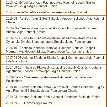
2013 Kámbi-Volika-Lívada-Páchnes-Agia Roumeli-Sougia-Gigilos-
Volakias-Sougia-Agia Roumeli-Sfakia
2014 - Lakki-Poria-Katsiveli-Páchnes-Anopoli-Agia Roumeli
2015-03 - Askifou-Tavri-Niátos-Trikoukia-Anopoli-Sellouda-Agia Roumeli-
Sfakia
2015-09 - Omalos-Kalerghi-Katsiveli-Svourichti-Rousiés-Trocharis-
Anopoli-Agia Roumeli-Sfakia
2016-05-06 - Askifou-E4-Sideroporti-Rousiés-Modaki-Katsiveli-E4-
Xyloskalo-Omalos-Koustogherako-Sougia-Lissos-Palaiochora
2016-10 - Therisso-Plakoseli-Katsiveli-Páchnes-Rousiés-Anopoli-
Marmara-Ag. Roumeli-Eligias-Kormokopou-Ag. Ioannis-Sfakia
2017-04-05-Askifou-Sfakiano-Sfakia-Anopoli-Kormokopou-Agia Roumeli-
E4-Palaiochora
2017-09-10 - Therisso-Plakoseli-Katsiveli-Sourichti-Rousiés-Trocharis-
Aganthopoi-Anopoli-Kormokopou-Agia Roumeli-Sfakia
2018-05-06 - Sfakia-Anopoli-Rousiés-Katsiveli-Omalos-Sougia-
Palaiochora
2018-10 - Chania-Askifou-Kástro-E4-Katsiveli-Stérnes-Petradhé-Eligias-
Agia Roumeli-E4-Sougia-Lissos-Palaiochora-Chania
2019-03 - Imbros-Sfakiano-Sfakia-Anopoli-Aradhéna-Sellouda-Sfakia
2019-09-10 - Gavdos-Agia Roumeli