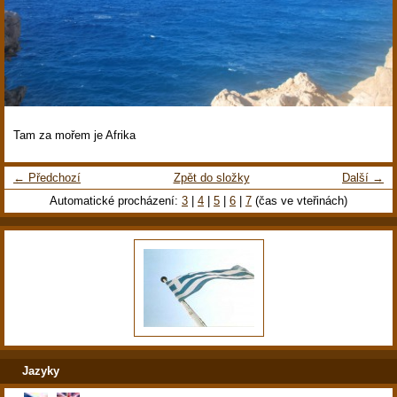
Tam za mořem je Afrika
← Předchozí
Zpět do složky
Další →
Automatické procházení:
3
|
4
|
5
|
6
|
7
(čas ve vteřinách)
Jazyky