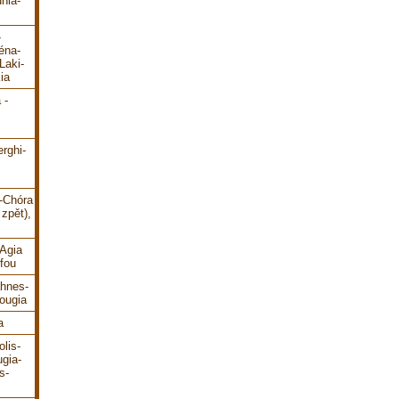
hia-
-
éna-
Laki-
ia
 -
erghi-
i-Chóra
zpět),
-Agia
fou
ahnes-
ougia
a
lis-
gia-
s-