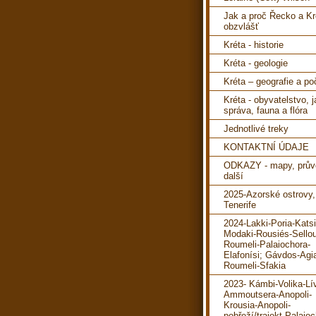
Jak a proč Řecko a Kr
obzvlášť
Kréta - historie
Kréta - geologie
Kréta – geografie a po
Kréta - obyvatelstvo, 
správa, fauna a flóra
Jednotlivé treky
KONTAKTNÍ ÚDAJE
ODKAZY - mapy, prův
další
2025-Azorské ostrovy,
Tenerife
2024-Lakki-Poria-Katsi
Modaki-Rousiés-Sello
Roumeli-Palaiochora-
Elafonísi; Gávdos-Agi
Roumeli-Sfakia
2023- Kámbi-Volika-Lí
Ammoutsera-Anopoli-
Krousia-Anopoli-
pobřeží/trajekt-Palaioc