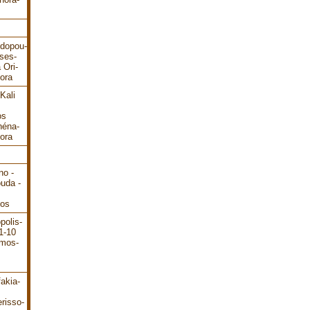
odopou-
ses-
 Ori-
ora
Kali
os
héna-
ora
no -
ouda -
dos
polis-
1-10
ámos-
akia-
risso-