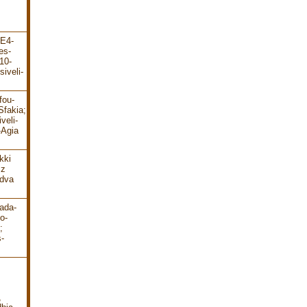
-E4-
es-
10-
iveli-
fou-
Sfakia;
veli-
-Agia
kki
 z
 dva
ada-
o-
;
-
,