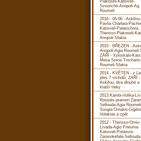
Plakoseli-Katsiveli-
Svourichti-Anopoli-Ag.
Roumeli
2016 - 05-06 - Askifou
Pavlia Charlara-Páchn
Katsiveli-Palaiochora; 
Therisso-Plakoseli-Kats
Anopoli-Sfakia
2015 - BŘEZEN - Aski
Anopoli-Agia Roumeli-
ZÁŘÍ - Xyloskalo-Katsi
Mesa Soros-Trocharis
Roumeli-Sfakia
2014 - KVĚTEN - z La
přes 7 vrcholů; ZÁŘÍ -
Askifou, dva dlouhé a
kratší treky
2013 Kámbi-Volika-Lív
Rousiés-pramen Zaran
Sellouda-Agia Roumeli
Sougia-Omalos-Gigilos
Volakias a zpět
2012 - Therisso-Ornio-
Lívada-Agio Pneuma-
Katsiveli-Potámos-
Zaranokefala-Sellouda