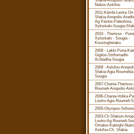
Sfakia-Anopolis-Skafíd
Niátos-Askifou
2011-Kámbi-Levka Ori
Sfakia-Anopolis-Aradh
Ag.Pavlos-Paleohora; 
Xyloskalo-Sougia-Sfak
2010 - Therisso - Poria
Xyloskalo - Sougia -
Koustogherako
2009 - Lakki-Poria-Kal
Gigilos-Strifomadhi-
Achladha-Sougia
2008 - Askifou-Anopol
Sfakia-Agia Roumeli(a 
Sougia
2007-Chania-Therisso
Roumeli-Anopolis-Aski
2006-Chania-Volika-P
Loutro-Agia Roumeli-S
2005-Olympos-Sithoni
2003-Ch.Sfakion-Anopo
Loutro-Ag.Roumeli-Sou
Omalos-Kalerghi-Niato
Askifou-Ch. Sfakia