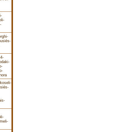
i-
li-
-
rghi-
ousiés-
E4-
odaki-
o-
o-
hora
koseli-
siés-
is-
li-
meli-