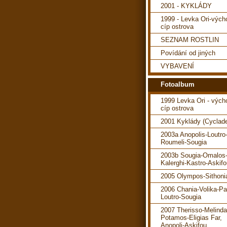
2001 - KYKLÁDY
1999 - Levka Ori-vých
cíp ostrova
SEZNAM ROSTLIN
Povídání od jiných
VYBAVENÍ
Fotoalbum
1999 Levka Ori - vých
cíp ostrova
2001 Kyklády (Cyclad
2003a Anopolis-Loutro
Roumeli-Sougia
2003b Sougia-Omalos
Kalerghi-Kastro-Askif
2005 Olympos-Sithoni
2006 Chania-Volika-P
Loutro-Sougia
2007 Therisso-Melind
Potamos-Eligias Far,
Anopoli-Askifou