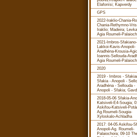
Elafonísi; Kapverdy
GPS
2022-Iraklio-Chania-R
Chania-Rethymno-Vris
Iraklio; Madeira; Levka
Agia Roumeli-Palaioch
2021-Imbros-Sfakiano-
Lakkoi-Kavis-Anopoli-
Aradhéna-Krousia-Agi
Ioannis-Sellouda-Arad
Agia Roumeli-Palaioch
2020
2019 - Imbros - Sfakia
Sfakia - Anopoli - Sell
Aradhéna - Sellouda -
Anopoli - Sfakia; Gav
2018-05-06 Sfakia-Ano
Katsiveli-E4-Sougia; 0
Askifou-Katsiveli-Pot
Ag.Roumeli-Sougia-
Xyloskalo-Achladha
2017: 04-05 Askifou-Sf
Anopoli-Ag. Roumeli-
Palaiochora; 09-10 The