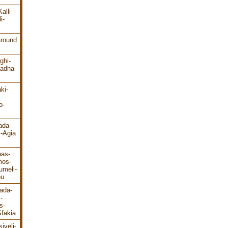
alli
i-
around
ghi-
ladha-
ki-
o-
ada-
s-Agia
has-
mos-
umeli-
ou
ada-
-
s-
fakia
iveli-