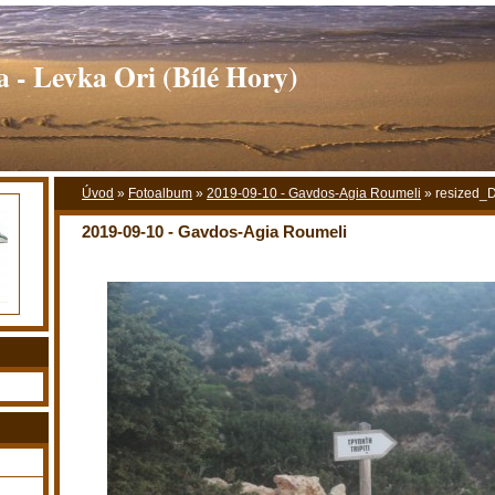
 - Levka Ori (Bílé Hory)
Úvod
»
Fotoalbum
»
2019-09-10 - Gavdos-Agia Roumeli
»
resized_
2019-09-10 - Gavdos-Agia Roumeli