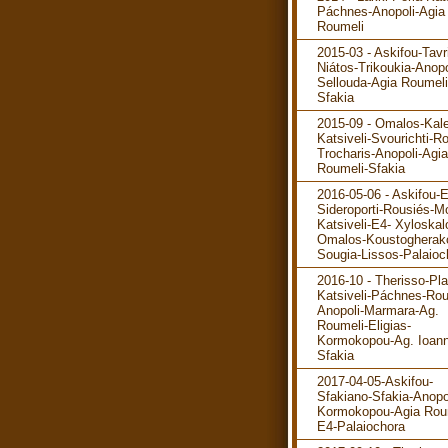
Páchnes-Anopoli-Agia
Roumeli
2015-03 - Askifou-Tavr
Niátos-Trikoukia-Anopo
Sellouda-Agia Roumeli
Sfakia
2015-09 - Omalos-Kale
Katsiveli-Svourichti-R
Trocharis-Anopoli-Agia
Roumeli-Sfakia
2016-05-06 - Askifou-
Sideroporti-Rousiés-M
Katsiveli-E4- Xyloskal
Omalos-Koustogherak
Sougia-Lissos-Palaioc
2016-10 - Therisso-Pla
Katsiveli-Páchnes-Rou
Anopoli-Marmara-Ag.
Roumeli-Eligias-
Kormokopou-Ag. Ioann
Sfakia
2017-04-05-Askifou-
Sfakiano-Sfakia-Anopo
Kormokopou-Agia Rou
E4-Palaiochora