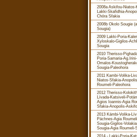
2008a Askifou-Niatos-K
Lakki-Skafidhia-Anopol
Chóra Sfakia
2008b Okolo Sougie (
Sougia)
2009 Lakki-Poria-Kaler
Xyloskalo-Gigilos-Ach
Sougia
2010 Therisso-Pighada
Poria-Samaria-Ag.Irini-
Omalos-Koustogherak
Sougia-Paleohora
2011 Kambi-Volika-Liv
Niatos-Sfakia-Anopoli
Roumeli-Paleohora
2012 Therisso-Kolokit
Lívada-Katsiveli-Potá
Agios Ioannis-Agia Ro
Sfakia-Anopolis-Askif
2013 Kámbi-Volika-Lív
Páchnes-Agia Roumeli
Sougia-Gigilos-Volakia
Sougia-Agia Roumeli-S
2014 - Lakki-Poria-Kats