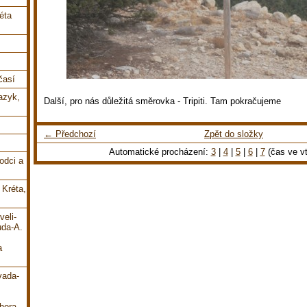
éta
časí
jazyk,
Další, pro nás důležitá směrovka - Tripiti. Tam pokračujeme
← Předchozí
Zpět do složky
Automatické procházení:
3
|
4
|
5
|
6
|
7
(čas ve vt
odci a
 Kréta,
veli-
uda-A.
a
vada-
hora-