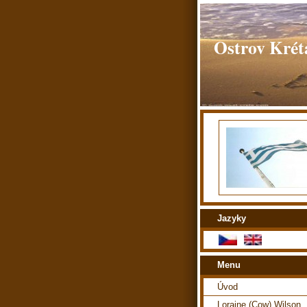
Ostrov Kréta
Jazyky
Menu
Úvod
Loraine (Cow) Wilson