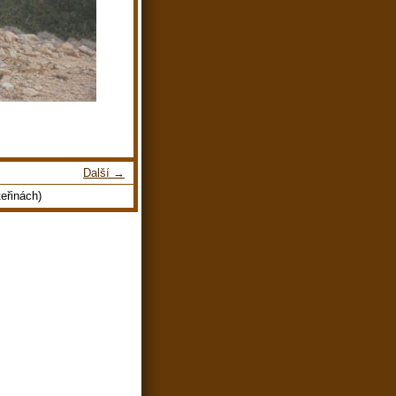
Další →
eřinách)