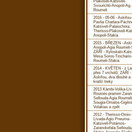
Plakoseli-Katsiveli-
Svourichti-Anopoli-Ag.
Roumeli
2016 - 05-06 - Askifou
Pavlia Charlara-Páchn
Katsiveli-Palaiochora; 
Therisso-Plakoseli-Kats
Anopoli-Sfakia
2015 - BŘEZEN - Aski
Anopoli-Agia Roumeli-
ZÁŘÍ - Xyloskalo-Katsi
Mesa Soros-Trocharis
Roumeli-Sfakia
2014 - KVĚTEN - z La
přes 7 vrcholů; ZÁŘÍ -
Askifou, dva dlouhé a
kratší treky
2013 Kámbi-Volika-Lív
Rousiés-pramen Zaran
Sellouda-Agia Roumeli
Sougia-Omalos-Gigilos
Volakias a zpět
2012 - Therisso-Ornio-
Lívada-Agio Pneuma-
Katsiveli-Potámos-
Zaranokefala-Sellouda