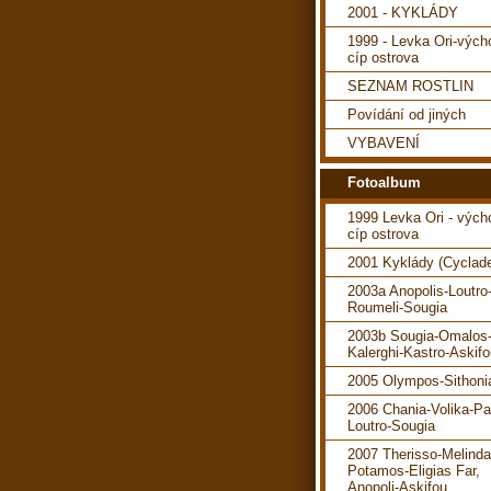
2001 - KYKLÁDY
1999 - Levka Ori-vých
cíp ostrova
SEZNAM ROSTLIN
Povídání od jiných
VYBAVENÍ
Fotoalbum
1999 Levka Ori - vých
cíp ostrova
2001 Kyklády (Cyclad
2003a Anopolis-Loutro
Roumeli-Sougia
2003b Sougia-Omalos
Kalerghi-Kastro-Askif
2005 Olympos-Sithoni
2006 Chania-Volika-P
Loutro-Sougia
2007 Therisso-Melind
Potamos-Eligias Far,
Anopoli-Askifou