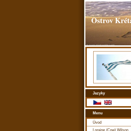
Ostrov Kréta
Jazyky
Menu
Úvod
Loraine (Cow) Wilson