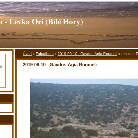
 - Levka Ori (Bílé Hory)
Úvod
»
Fotoalbum
»
2019-09-10 - Gavdos-Agia Roumeli
»
resized_
2019-09-10 - Gavdos-Agia Roumeli