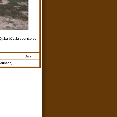
nějaká bývalá vesnice se
Další →
eřinách)