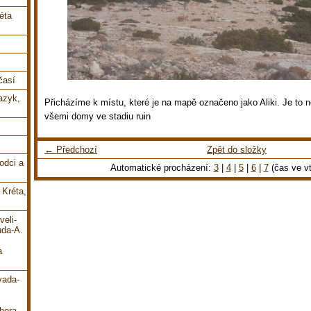
éta
časí
jazyk,
Přicházíme k místu, které je na mapě označeno jako Aliki. Je to 
všemi domy ve stadiu ruin
← Předchozí
Zpět do složky
odci a
Automatické procházení:
3
|
4
|
5
|
6
|
7
(čas ve vt
 Kréta,
veli-
uda-A.
a
vada-
hora-