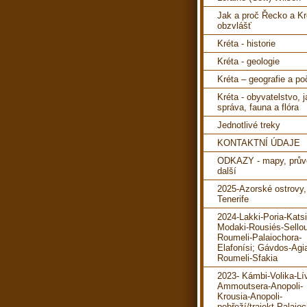
Jak a proč Řecko a Kr
obzvlášť
Kréta - historie
Kréta - geologie
Kréta – geografie a po
Kréta - obyvatelstvo, 
správa, fauna a flóra
Jednotlivé treky
KONTAKTNÍ ÚDAJE
ODKAZY - mapy, prův
další
2025-Azorské ostrovy,
Tenerife
2024-Lakki-Poria-Katsi
Modaki-Rousiés-Sello
Roumeli-Palaiochora-
Elafonísi; Gávdos-Agi
Roumeli-Sfakia
2023- Kámbi-Volika-Lí
Ammoutsera-Anopoli-
Krousia-Anopoli-
pobřeží/trajekt-Palaioc