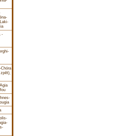
hia-
-
éna-
Laki-
ia
 -
erghi-
i-Chóra
zpět),
-Agia
fou
ahnes-
ougia
a
lis-
gia-
s-