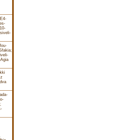
-E4-
es-
10-
iveli-
fou-
Sfakia;
veli-
-Agia
kki
 z
 dva
ada-
o-
;
-
,