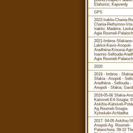
Elafonísi; Kapverdy
GPS
2022-Iraklio-Chania-R
Chania-Rethymno-Vris
Iraklio; Madeira; Levka
Agia Roumeli-Palaioch
2021-Imbros-Sfakiano-
Lakkoi-Kavis-Anopoli-
Aradhéna-Krousia-Agi
Ioannis-Sellouda-Arad
Agia Roumeli-Palaioch
2020
2019 - Imbros - Sfakia
Sfakia - Anopoli - Sell
Aradhéna - Sellouda -
Anopoli - Sfakia; Gav
2018-05-06 Sfakia-Ano
Katsiveli-E4-Sougia; 0
Askifou-Katsiveli-Pot
Ag.Roumeli-Sougia-
Xyloskalo-Achladha
2017: 04-05 Askifou-Sf
Anopoli-Ag. Roumeli-
Palaiochora; 09-10 The