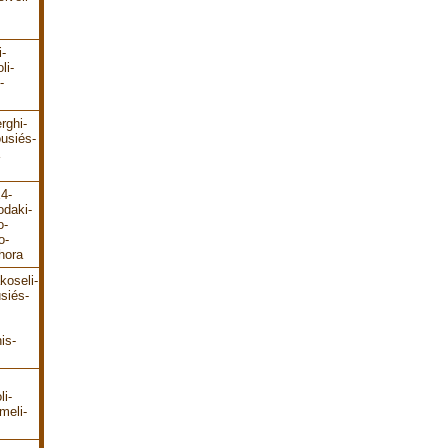
i-
li-
-
rghi-
ousiés-
E4-
odaki-
o-
o-
hora
koseli-
siés-
is-
li-
meli-