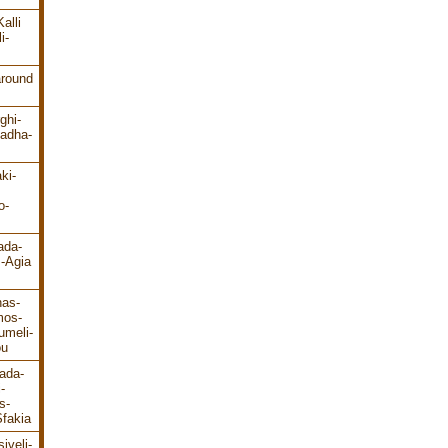
alli
i-
around
ghi-
ladha-
ki-
o-
ada-
s-Agia
has-
mos-
umeli-
ou
ada-
-
s-
fakia
iveli-