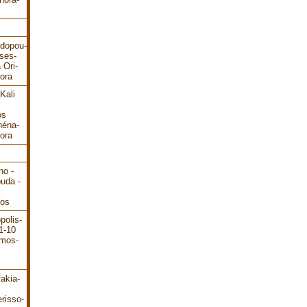
odopou-
ses-
 Ori-
ora
Kali
os
héna-
ora
no -
ouda -
dos
polis-
1-10
ámos-
akia-
risso-