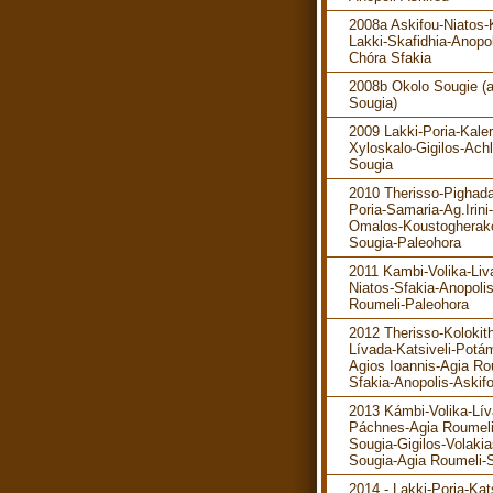
2008a Askifou-Niatos-K
Lakki-Skafidhia-Anopol
Chóra Sfakia
2008b Okolo Sougie (
Sougia)
2009 Lakki-Poria-Kaler
Xyloskalo-Gigilos-Ach
Sougia
2010 Therisso-Pighada
Poria-Samaria-Ag.Irini-
Omalos-Koustogherak
Sougia-Paleohora
2011 Kambi-Volika-Liv
Niatos-Sfakia-Anopoli
Roumeli-Paleohora
2012 Therisso-Kolokit
Lívada-Katsiveli-Potá
Agios Ioannis-Agia Ro
Sfakia-Anopolis-Askif
2013 Kámbi-Volika-Lív
Páchnes-Agia Roumeli
Sougia-Gigilos-Volakia
Sougia-Agia Roumeli-S
2014 - Lakki-Poria-Kats