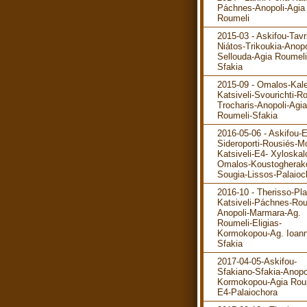
Páchnes-Anopoli-Agia
Roumeli
2015-03 - Askifou-Tavr
Niátos-Trikoukia-Anopo
Sellouda-Agia Roumeli
Sfakia
2015-09 - Omalos-Kale
Katsiveli-Svourichti-R
Trocharis-Anopoli-Agia
Roumeli-Sfakia
2016-05-06 - Askifou-
Sideroporti-Rousiés-M
Katsiveli-E4- Xyloskal
Omalos-Koustogherak
Sougia-Lissos-Palaioc
2016-10 - Therisso-Pla
Katsiveli-Páchnes-Rou
Anopoli-Marmara-Ag.
Roumeli-Eligias-
Kormokopou-Ag. Ioann
Sfakia
2017-04-05-Askifou-
Sfakiano-Sfakia-Anopo
Kormokopou-Agia Rou
E4-Palaiochora