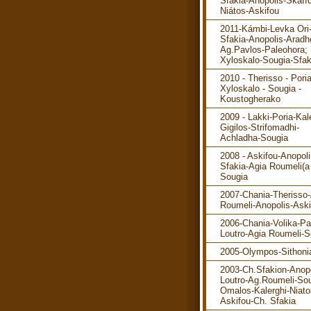
Sfakia-Anopolis-Skafíd
Niátos-Askifou
2011-Kámbi-Levka Ori
Sfakia-Anopolis-Aradh
Ag.Pavlos-Paleohora; 
Xyloskalo-Sougia-Sfak
2010 - Therisso - Poria
Xyloskalo - Sougia -
Koustogherako
2009 - Lakki-Poria-Kal
Gigilos-Strifomadhi-
Achladha-Sougia
2008 - Askifou-Anopol
Sfakia-Agia Roumeli(a 
Sougia
2007-Chania-Therisso
Roumeli-Anopolis-Aski
2006-Chania-Volika-P
Loutro-Agia Roumeli-S
2005-Olympos-Sithoni
2003-Ch.Sfakion-Anopo
Loutro-Ag.Roumeli-Sou
Omalos-Kalerghi-Niato
Askifou-Ch. Sfakia