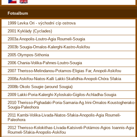
Fotoalbum
1999 Levka Ori - východní cíp ostrova
2001 Kyklády (Cyclades)
2003a Anopolis-Loutro-Agia Roumeli-Sougia
2003b Sougia-Omalos-Kalerghi-Kastro-Askifou
2005 Olympos-Sithonia
2006 Chania-Volika-Pahnes-Loutro-Sougia
2007 Therisso-Melindanou-Potamos-Eligias Far, Anopoli-Askifou
2008a Askifou-Niatos-Kalli Lakki-Skafidhia-Anopoli-Chóra Sfakia
2008b Okolo Sougie (around Sougia)
2009 Lakki-Poria-Kalerghi-Xyloskalo-Gigilos-Achladha-Sougia
2010 Therisso-Pighadaki-Poria-Samaria-Ag.Irini-Omalos-Koustogherako-
Sougia-Paleohora
2011 Kambi-Volika-Livada-Niatos-Sfakia-Anopolis-Agia Roumeli-
Paleohora
2012 Therisso-Kolokithas-Lívada-Katsiveli-Potámos-Agios Ioannis-Agia
Roumeli-Sfakia-Anopolis-Askifou