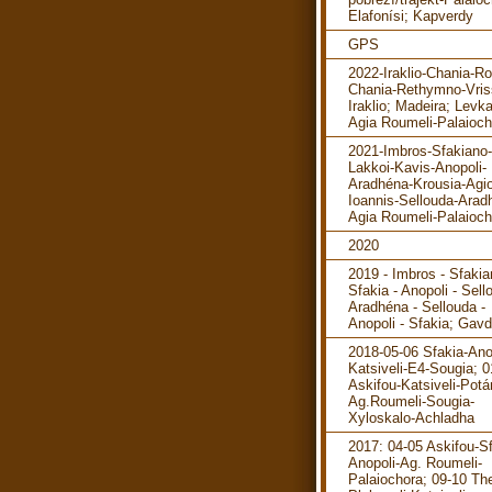
Elafonísi; Kapverdy
GPS
2022-Iraklio-Chania-R
Chania-Rethymno-Vris
Iraklio; Madeira; Levka
Agia Roumeli-Palaioch
2021-Imbros-Sfakiano-
Lakkoi-Kavis-Anopoli-
Aradhéna-Krousia-Agi
Ioannis-Sellouda-Arad
Agia Roumeli-Palaioch
2020
2019 - Imbros - Sfakia
Sfakia - Anopoli - Sell
Aradhéna - Sellouda -
Anopoli - Sfakia; Gav
2018-05-06 Sfakia-Ano
Katsiveli-E4-Sougia; 0
Askifou-Katsiveli-Pot
Ag.Roumeli-Sougia-
Xyloskalo-Achladha
2017: 04-05 Askifou-Sf
Anopoli-Ag. Roumeli-
Palaiochora; 09-10 The