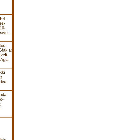
-E4-
es-
10-
iveli-
fou-
Sfakia;
veli-
-Agia
kki
 z
 dva
ada-
o-
;
-
,