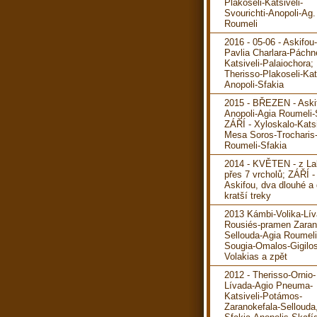
Plakoseli-Katsiveli-
Svourichti-Anopoli-Ag.
Roumeli
2016 - 05-06 - Askifou
Pavlia Charlara-Páchn
Katsiveli-Palaiochora; 
Therisso-Plakoseli-Kats
Anopoli-Sfakia
2015 - BŘEZEN - Aski
Anopoli-Agia Roumeli-
ZÁŘÍ - Xyloskalo-Katsi
Mesa Soros-Trocharis
Roumeli-Sfakia
2014 - KVĚTEN - z La
přes 7 vrcholů; ZÁŘÍ -
Askifou, dva dlouhé a
kratší treky
2013 Kámbi-Volika-Lív
Rousiés-pramen Zaran
Sellouda-Agia Roumeli
Sougia-Omalos-Gigilos
Volakias a zpět
2012 - Therisso-Ornio-
Lívada-Agio Pneuma-
Katsiveli-Potámos-
Zaranokefala-Sellouda