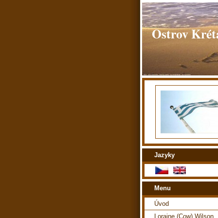
Ostrov Kréta
Jazyky
Menu
Úvod
Loraine (Cow) Wilson