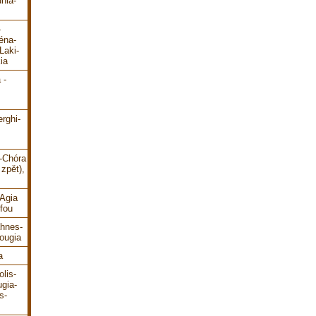
hia-
-
éna-
Laki-
ia
 -
erghi-
i-Chóra
zpět),
-Agia
fou
ahnes-
ougia
a
lis-
gia-
s-