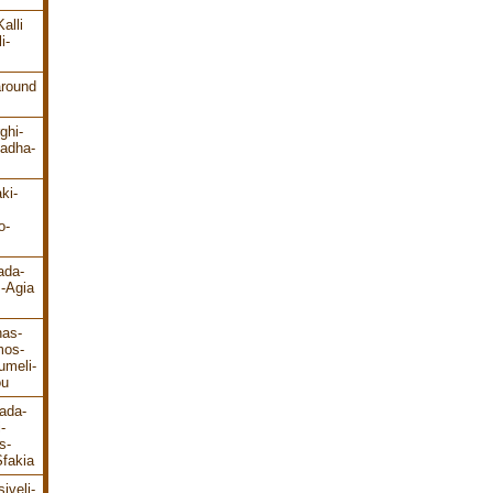
alli
i-
around
ghi-
ladha-
ki-
o-
ada-
s-Agia
has-
mos-
umeli-
ou
ada-
-
s-
fakia
iveli-