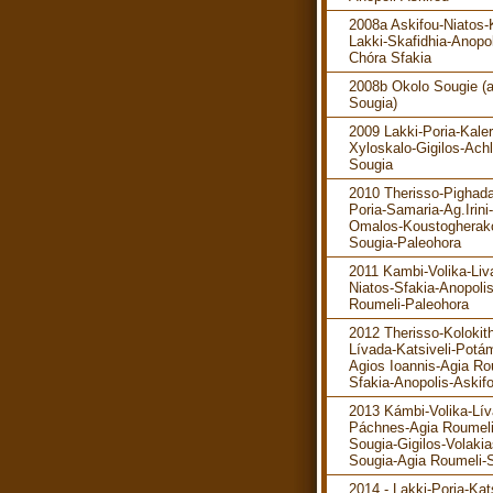
2008a Askifou-Niatos-K
Lakki-Skafidhia-Anopol
Chóra Sfakia
2008b Okolo Sougie (
Sougia)
2009 Lakki-Poria-Kaler
Xyloskalo-Gigilos-Ach
Sougia
2010 Therisso-Pighada
Poria-Samaria-Ag.Irini-
Omalos-Koustogherak
Sougia-Paleohora
2011 Kambi-Volika-Liv
Niatos-Sfakia-Anopoli
Roumeli-Paleohora
2012 Therisso-Kolokit
Lívada-Katsiveli-Potá
Agios Ioannis-Agia Ro
Sfakia-Anopolis-Askif
2013 Kámbi-Volika-Lív
Páchnes-Agia Roumeli
Sougia-Gigilos-Volakia
Sougia-Agia Roumeli-S
2014 - Lakki-Poria-Kats