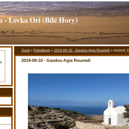
 - Levka Ori (Bílé Hory)
Úvod
»
Fotoalbum
»
2019-09-10 - Gavdos-Agia Roumeli
»
resized
2019-09-10 - Gavdos-Agia Roumeli