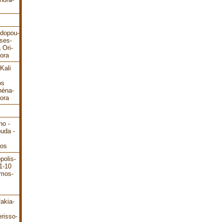
odopou-
ses-
 Ori-
ora
Kali
os
héna-
ora
no -
ouda -
dos
polis-
1-10
ámos-
akia-
risso-