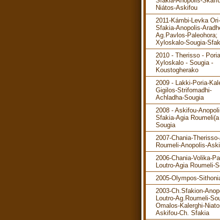
Sfakia-Anopolis-Skafíd
Niátos-Askifou
2011-Kámbi-Levka Ori
Sfakia-Anopolis-Aradh
Ag.Pavlos-Paleohora; 
Xyloskalo-Sougia-Sfak
2010 - Therisso - Poria
Xyloskalo - Sougia -
Koustogherako
2009 - Lakki-Poria-Kal
Gigilos-Strifomadhi-
Achladha-Sougia
2008 - Askifou-Anopol
Sfakia-Agia Roumeli(a 
Sougia
2007-Chania-Therisso
Roumeli-Anopolis-Aski
2006-Chania-Volika-P
Loutro-Agia Roumeli-S
2005-Olympos-Sithoni
2003-Ch.Sfakion-Anopo
Loutro-Ag.Roumeli-Sou
Omalos-Kalerghi-Niato
Askifou-Ch. Sfakia