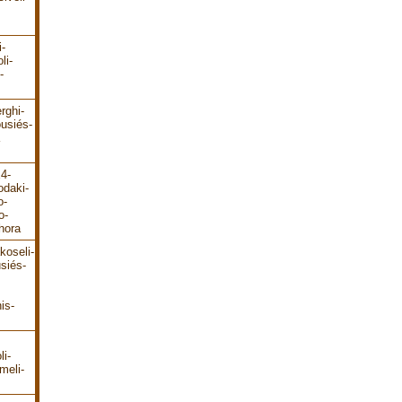
i-
li-
-
rghi-
ousiés-
E4-
odaki-
o-
o-
hora
koseli-
siés-
is-
li-
meli-