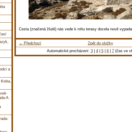
éta
Cesta (značená žlutě) nás vede k rohu terasy docela nově vypadaj
časí
jazyk,
← Předchozí
Zpět do složky
Automatické procházení:
3
|
4
|
5
|
6
|
7
(čas ve vt
odci a
 Kréta,
veli-
uda-A.
a
vada-
hora-