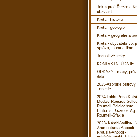
Jak a proč Řecko a Kr
obzvlášť
Kréta - historie
Kréta - geologie
Kréta – geografie a po
Kréta - obyvatelstvo, 
správa, fauna a flóra
Jednotlivé treky
KONTAKTNÍ ÚDAJE
ODKAZY - mapy, prův
další
2025-Azorské ostrovy,
Tenerife
2024-Lakki-Poria-Katsi
Modaki-Rousiés-Sello
Roumeli-Palaiochora-
Elafonísi; Gávdos-Agi
Roumeli-Sfakia
2023- Kámbi-Volika-Lí
Ammoutsera-Anopoli-
Krousia-Anopoli-
pobřeží/trajekt-Palaioc