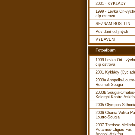
2001 - KYKLÁDY
1999 - Levka Ori-vých
cíp ostrova
SEZNAM ROSTLIN
Povídání od jiných
VYBAVENÍ
Fotoalbum
1999 Levka Ori - vých
cíp ostrova
2001 Kyklády (Cyclad
2003a Anopolis-Loutro
Roumeli-Sougia
2003b Sougia-Omalos
Kalerghi-Kastro-Askif
2005 Olympos-Sithoni
2006 Chania-Volika-P
Loutro-Sougia
2007 Therisso-Melind
Potamos-Eligias Far,
Anopoli-Askifou