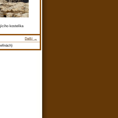
ícího kostelíka
Další →
eřinách)