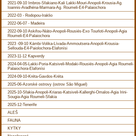
2021-09-10 Imbros-Sfakiano-Kali Lakki-Mouri-Anopoli-Krousia-Ag.
Ioannis-Aradhéna-Marmara-Ag. Roumeli-E4-Palaiochora
2022-03 - Rodopou-Iraklio
2022-06-07 - Madeira
2022-09-10 Askifou-Niáto-Anopoli-Rousiés-Exo Tourloti-Anopoli-Agia
Roumeli-E4-Palaiochora
2023 -09-10 Kámbi-Volika-Lívada-Ammoutsera-Anopoli-Krousia-
Sellouda-E4-Paiolochora-Elafonísi
2023-11-12 Kapverdy
2024-04-05-Lakki-Poria-Katsiveli-Modaki-Rousiés-Anopoli-Agia Roumeli-
Palaiochora-Elafonísi
2024-09-10-Kréta-Gavdos-Kréta
2025-06-Azorské ostrovy (ostrov São Miguel)
2025-10-Sfakia-Anopoli-Kriaras-Katsiveli-Kallerghi-Omalos-Agia Irini-
Sougia-Agia Roumeli-Sfakia
2025-12-Tenerife
ALEŠ
FAUNA
KYTKY