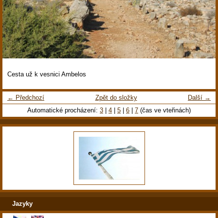
Cesta už k vesnici Ambelos
← Předchozí
Zpět do složky
Další →
Automatické procházení:
3
|
4
|
5
|
6
|
7
(čas ve vteřinách)
Jazyky