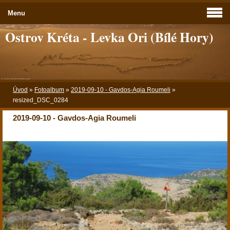
Menu
Ostrov Kréta - Levka Ori (Bílé Hory)
Úvod
»
Fotoalbum
»
2019-09-10 - Gavdos-Agia Roumeli
»
resized_DSC_0284
2019-09-10 - Gavdos-Agia Roumeli