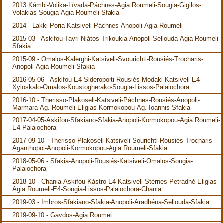
2013 Kámbi-Volika-Lívada-Páchnes-Agia Roumeli-Sougia-Gigilos-
Volakias-Sougia-Agia Roumeli-Sfakia
2014 - Lakki-Poria-Katsiveli-Páchnes-Anopoli-Agia Roumeli
2015-03 - Askifou-Tavri-Niátos-Trikoukia-Anopoli-Sellouda-Agia Roumeli-
Sfakia
2015-09 - Omalos-Kalerghi-Katsiveli-Svourichti-Rousiés-Trocharis-
Anopoli-Agia Roumeli-Sfakia
2016-05-06 - Askifou-E4-Sideroporti-Rousiés-Modaki-Katsiveli-E4-
Xyloskalo-Omalos-Koustogherako-Sougia-Lissos-Palaiochora
2016-10 - Therisso-Plakoseli-Katsiveli-Páchnes-Rousiés-Anopoli-
Marmara-Ag. Roumeli-Eligias-Kormokopou-Ag. Ioannis-Sfakia
2017-04-05-Askifou-Sfakiano-Sfakia-Anopoli-Kormokopou-Agia Roumeli-
E4-Palaiochora
2017-09-10 - Therisso-Plakoseli-Katsiveli-Sourichti-Rousiés-Trocharis-
Aganthopoi-Anopoli-Kormokopou-Agia Roumeli-Sfakia
2018-05-06 - Sfakia-Anopoli-Rousiés-Katsiveli-Omalos-Sougia-
Palaiochora
2018-10 - Chania-Askifou-Kástro-E4-Katsiveli-Stérnes-Petradhé-Eligias-
Agia Roumeli-E4-Sougia-Lissos-Palaiochora-Chania
2019-03 - Imbros-Sfakiano-Sfakia-Anopoli-Aradhéna-Sellouda-Sfakia
2019-09-10 - Gavdos-Agia Roumeli