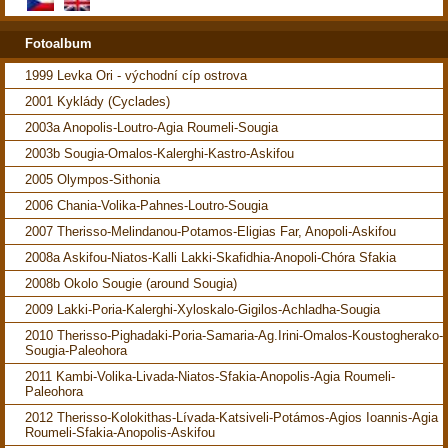
Fotoalbum
1999 Levka Ori - východní cíp ostrova
2001 Kyklády (Cyclades)
2003a Anopolis-Loutro-Agia Roumeli-Sougia
2003b Sougia-Omalos-Kalerghi-Kastro-Askifou
2005 Olympos-Sithonia
2006 Chania-Volika-Pahnes-Loutro-Sougia
2007 Therisso-Melindanou-Potamos-Eligias Far, Anopoli-Askifou
2008a Askifou-Niatos-Kalli Lakki-Skafidhia-Anopoli-Chóra Sfakia
2008b Okolo Sougie (around Sougia)
2009 Lakki-Poria-Kalerghi-Xyloskalo-Gigilos-Achladha-Sougia
2010 Therisso-Pighadaki-Poria-Samaria-Ag.Irini-Omalos-Koustogherako-
Sougia-Paleohora
2011 Kambi-Volika-Livada-Niatos-Sfakia-Anopolis-Agia Roumeli-
Paleohora
2012 Therisso-Kolokithas-Lívada-Katsiveli-Potámos-Agios Ioannis-Agia
Roumeli-Sfakia-Anopolis-Askifou