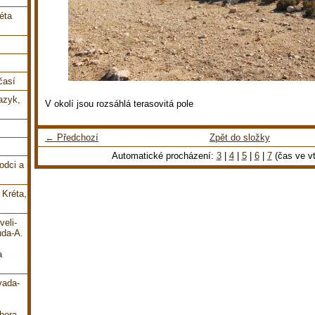
éta
časí
jazyk,
V okolí jsou rozsáhlá terasovitá pole
← Předchozí
Zpět do složky
Automatické procházení:
3
|
4
|
5
|
6
|
7
(čas ve vt
odci a
 Kréta,
veli-
uda-A.
a
vada-
hora-