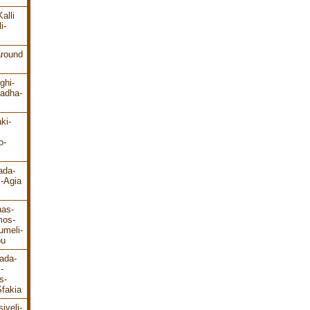
alli
i-
around
ghi-
ladha-
ki-
o-
ada-
s-Agia
has-
mos-
umeli-
ou
ada-
-
s-
fakia
iveli-