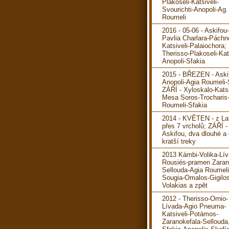
Plakoseli-Katsiveli-
Svourichti-Anopoli-Ag.
Roumeli
2016 - 05-06 - Askifou
Pavlia Charlara-Páchn
Katsiveli-Palaiochora; 
Therisso-Plakoseli-Kats
Anopoli-Sfakia
2015 - BŘEZEN - Aski
Anopoli-Agia Roumeli-
ZÁŘÍ - Xyloskalo-Katsi
Mesa Soros-Trocharis
Roumeli-Sfakia
2014 - KVĚTEN - z La
přes 7 vrcholů; ZÁŘÍ -
Askifou, dva dlouhé a
kratší treky
2013 Kámbi-Volika-Lív
Rousiés-pramen Zaran
Sellouda-Agia Roumeli
Sougia-Omalos-Gigilos
Volakias a zpět
2012 - Therisso-Ornio-
Lívada-Agio Pneuma-
Katsiveli-Potámos-
Zaranokefala-Sellouda