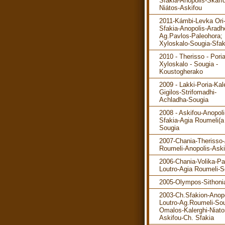
Sfakia-Anopolis-Skafíd
Niátos-Askifou
2011-Kámbi-Levka Ori
Sfakia-Anopolis-Aradh
Ag.Pavlos-Paleohora; 
Xyloskalo-Sougia-Sfak
2010 - Therisso - Poria
Xyloskalo - Sougia -
Koustogherako
2009 - Lakki-Poria-Kal
Gigilos-Strifomadhi-
Achladha-Sougia
2008 - Askifou-Anopol
Sfakia-Agia Roumeli(a 
Sougia
2007-Chania-Therisso
Roumeli-Anopolis-Aski
2006-Chania-Volika-P
Loutro-Agia Roumeli-S
2005-Olympos-Sithoni
2003-Ch.Sfakion-Anopo
Loutro-Ag.Roumeli-Sou
Omalos-Kalerghi-Niato
Askifou-Ch. Sfakia