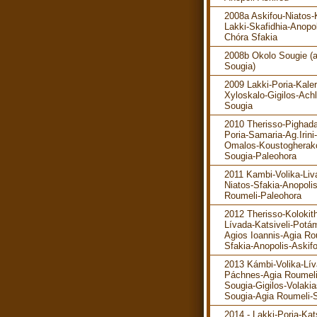
2008a Askifou-Niatos-K
Lakki-Skafidhia-Anopol
Chóra Sfakia
2008b Okolo Sougie (
Sougia)
2009 Lakki-Poria-Kaler
Xyloskalo-Gigilos-Ach
Sougia
2010 Therisso-Pighada
Poria-Samaria-Ag.Irini-
Omalos-Koustogherak
Sougia-Paleohora
2011 Kambi-Volika-Liv
Niatos-Sfakia-Anopoli
Roumeli-Paleohora
2012 Therisso-Kolokit
Lívada-Katsiveli-Potá
Agios Ioannis-Agia Ro
Sfakia-Anopolis-Askif
2013 Kámbi-Volika-Lív
Páchnes-Agia Roumeli
Sougia-Gigilos-Volakia
Sougia-Agia Roumeli-S
2014 - Lakki-Poria-Kats