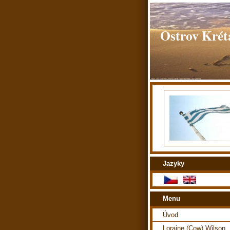
Ostrov Kréta
Jazyky
Menu
Úvod
Loraine (Cow) Wilson