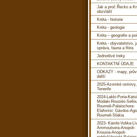
Jak a proč Řecko a Kr
obzvlášť
Kréta - historie
Kréta - geologie
Kréta – geografie a po
Kréta - obyvatelstvo, 
správa, fauna a flóra
Jednotlivé treky
KONTAKTNÍ ÚDAJE
ODKAZY - mapy, prův
další
2025-Azorské ostrovy,
Tenerife
2024-Lakki-Poria-Katsi
Modaki-Rousiés-Sello
Roumeli-Palaiochora-
Elafonísi; Gávdos-Agi
Roumeli-Sfakia
2023- Kámbi-Volika-Lí
Ammoutsera-Anopoli-
Krousia-Anopoli-
pobřeží/trajekt-Palaioc