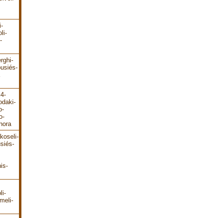
i-
li-
-
rghi-
ousiés-
E4-
odaki-
o-
o-
hora
koseli-
siés-
is-
li-
meli-