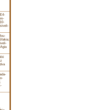
-E4-
es-
10-
iveli-
fou-
Sfakia;
veli-
-Agia
kki
 z
 dva
ada-
o-
;
-
,