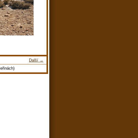
Další →
eřinách)