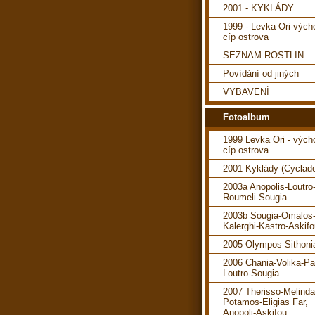
2001 - KYKLÁDY
1999 - Levka Ori-vých
cíp ostrova
SEZNAM ROSTLIN
Povídání od jiných
VYBAVENÍ
Fotoalbum
1999 Levka Ori - vých
cíp ostrova
2001 Kyklády (Cyclad
2003a Anopolis-Loutro
Roumeli-Sougia
2003b Sougia-Omalos
Kalerghi-Kastro-Askif
2005 Olympos-Sithoni
2006 Chania-Volika-P
Loutro-Sougia
2007 Therisso-Melind
Potamos-Eligias Far,
Anopoli-Askifou