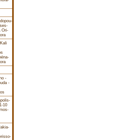
odopou-
ses-
 Ori-
ora
Kali
os
héna-
ora
no -
ouda -
dos
polis-
1-10
ámos-
akia-
risso-