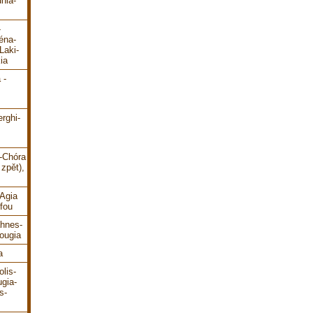
hia-
-
éna-
Laki-
ia
 -
erghi-
i-Chóra
zpět),
-Agia
fou
ahnes-
ougia
a
lis-
gia-
s-