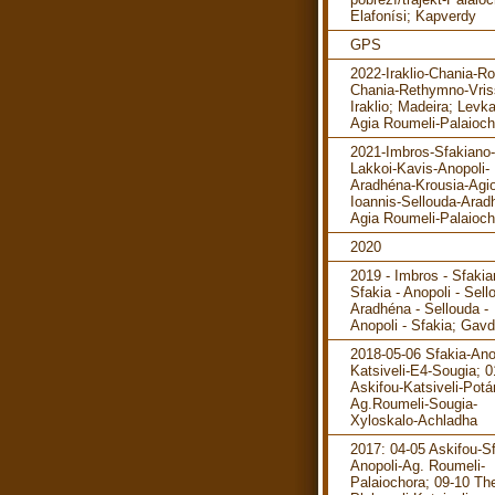
Elafonísi; Kapverdy
GPS
2022-Iraklio-Chania-R
Chania-Rethymno-Vris
Iraklio; Madeira; Levka
Agia Roumeli-Palaioch
2021-Imbros-Sfakiano-
Lakkoi-Kavis-Anopoli-
Aradhéna-Krousia-Agi
Ioannis-Sellouda-Arad
Agia Roumeli-Palaioch
2020
2019 - Imbros - Sfakia
Sfakia - Anopoli - Sell
Aradhéna - Sellouda -
Anopoli - Sfakia; Gav
2018-05-06 Sfakia-Ano
Katsiveli-E4-Sougia; 0
Askifou-Katsiveli-Pot
Ag.Roumeli-Sougia-
Xyloskalo-Achladha
2017: 04-05 Askifou-Sf
Anopoli-Ag. Roumeli-
Palaiochora; 09-10 The