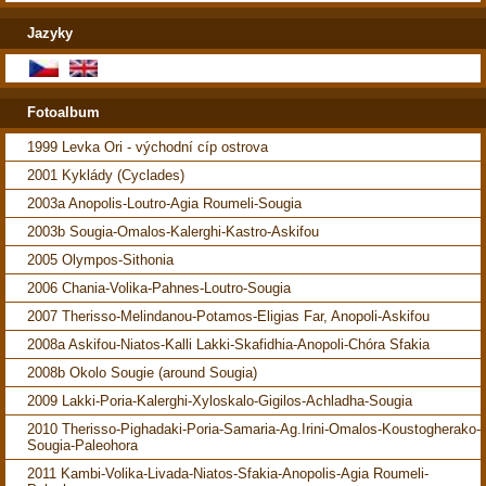
Jazyky
Fotoalbum
1999 Levka Ori - východní cíp ostrova
2001 Kyklády (Cyclades)
2003a Anopolis-Loutro-Agia Roumeli-Sougia
2003b Sougia-Omalos-Kalerghi-Kastro-Askifou
2005 Olympos-Sithonia
2006 Chania-Volika-Pahnes-Loutro-Sougia
2007 Therisso-Melindanou-Potamos-Eligias Far, Anopoli-Askifou
2008a Askifou-Niatos-Kalli Lakki-Skafidhia-Anopoli-Chóra Sfakia
2008b Okolo Sougie (around Sougia)
2009 Lakki-Poria-Kalerghi-Xyloskalo-Gigilos-Achladha-Sougia
2010 Therisso-Pighadaki-Poria-Samaria-Ag.Irini-Omalos-Koustogherako-
Sougia-Paleohora
2011 Kambi-Volika-Livada-Niatos-Sfakia-Anopolis-Agia Roumeli-