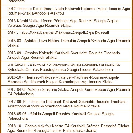
Paleohora
2012 Therisso-Kolokithas-Lívada-Katsiveli-Potámos-Agios Ioannis-Agia
Roumeli-Sfakia-Anopolis-Askifou
2013 Kámbi-Volika-Lívada-Páchnes-Agia Roumeli-Sougia-Gigilos-
Volakias-Sougia-Agia Roumeli-Sfakia
2014 - Lakki-Poria-Katsiveli-Páchnes-Anopoli-Agia Roumeli
2015-03 - Askifou-Tavri-Niátos-Trikoukia-Anopoli-Sellouda-Agia Roumeli-
Sfakia
2015-09 - Omalos-Kalerghi-Katsiveli-Svourichti-Rousiés-Trocharis-
Anopoli-Agia Roumeli-Sfakia
2016-05-06 - Askifou-E4-Sideroporti-Rousiés-Modaki-Katsiveli-E4-
Xyloskalo-Omalos-Koustogherako-Sougia-Lissos-Palaiochora
2016-10 - Therisso-Plakoseli-Katsiveli-Páchnes-Rousiés-Anopoli-
Marmara-Ag. Roumeli-Eligias-Kormokopou-Ag. Ioannis-Sfakia
2017-04-05-Askifou-Sfakiano-Sfakia-Anopoli-Kormokopou-Agia Roumeli-
E4-Palaiochora
2017-09-10 - Therisso-Plakoseli-Katsiveli-Sourichti-Rousiés-Trocharis-
Aganthopoi-Anopoli-Kormokopou-Agia Roumeli-Sfakia
2018-05-06 - Sfakia-Anopoli-Rousiés-Katsiveli-Omalos-Sougia-
Palaiochora
2018-10 - Chania-Askifou-Kástro-E4-Katsiveli-Stérnes-Petradhé-Eligias-
Agia Roumeli-E4-Sougia-Lissos-Palaiochora-Chania