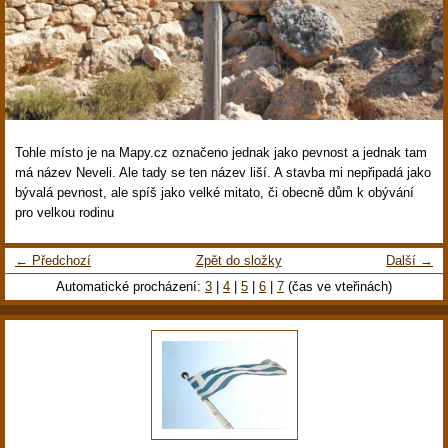
Tohle místo je na Mapy.cz označeno jednak jako pevnost a jednak tam
má název Neveli. Ale tady se ten název liší. A stavba mi nepřipadá jako
bývalá pevnost, ale spíš jako velké mitato, či obecně dům k obývání
pro velkou rodinu
← Předchozí
Zpět do složky
Další →
Automatické procházení:
3
|
4
|
5
|
6
|
7
(čas ve vteřinách)