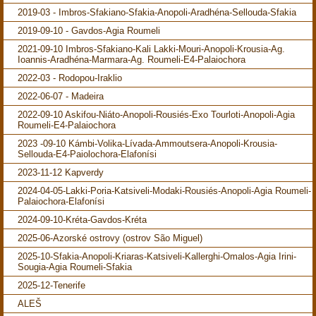
2019-03 - Imbros-Sfakiano-Sfakia-Anopoli-Aradhéna-Sellouda-Sfakia
2019-09-10 - Gavdos-Agia Roumeli
2021-09-10 Imbros-Sfakiano-Kali Lakki-Mouri-Anopoli-Krousia-Ag.
Ioannis-Aradhéna-Marmara-Ag. Roumeli-E4-Palaiochora
2022-03 - Rodopou-Iraklio
2022-06-07 - Madeira
2022-09-10 Askifou-Niáto-Anopoli-Rousiés-Exo Tourloti-Anopoli-Agia
Roumeli-E4-Palaiochora
2023 -09-10 Kámbi-Volika-Lívada-Ammoutsera-Anopoli-Krousia-
Sellouda-E4-Paiolochora-Elafonísi
2023-11-12 Kapverdy
2024-04-05-Lakki-Poria-Katsiveli-Modaki-Rousiés-Anopoli-Agia Roumeli-
Palaiochora-Elafonísi
2024-09-10-Kréta-Gavdos-Kréta
2025-06-Azorské ostrovy (ostrov São Miguel)
2025-10-Sfakia-Anopoli-Kriaras-Katsiveli-Kallerghi-Omalos-Agia Irini-
Sougia-Agia Roumeli-Sfakia
2025-12-Tenerife
ALEŠ