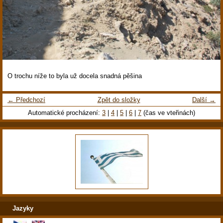
O trochu níže to byla už docela snadná pěšina
← Předchozí
Zpět do složky
Další →
Automatické procházení:
3
|
4
|
5
|
6
|
7
(čas ve vteřinách)
Jazyky