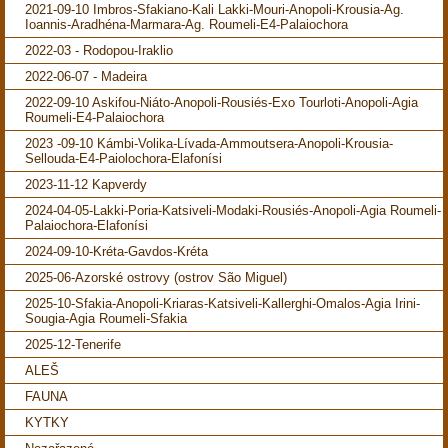
2021-09-10 Imbros-Sfakiano-Kali Lakki-Mouri-Anopoli-Krousia-Ag.
Ioannis-Aradhéna-Marmara-Ag. Roumeli-E4-Palaiochora
2022-03 - Rodopou-Iraklio
2022-06-07 - Madeira
2022-09-10 Askifou-Niáto-Anopoli-Rousiés-Exo Tourloti-Anopoli-Agia
Roumeli-E4-Palaiochora
2023 -09-10 Kámbi-Volika-Lívada-Ammoutsera-Anopoli-Krousia-
Sellouda-E4-Paiolochora-Elafonísi
2023-11-12 Kapverdy
2024-04-05-Lakki-Poria-Katsiveli-Modaki-Rousiés-Anopoli-Agia Roumeli-
Palaiochora-Elafonísi
2024-09-10-Kréta-Gavdos-Kréta
2025-06-Azorské ostrovy (ostrov São Miguel)
2025-10-Sfakia-Anopoli-Kriaras-Katsiveli-Kallerghi-Omalos-Agia Irini-
Sougia-Agia Roumeli-Sfakia
2025-12-Tenerife
ALEŠ
FAUNA
KYTKY