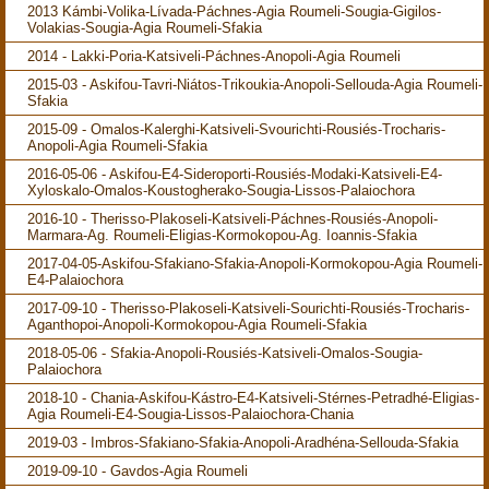
2013 Kámbi-Volika-Lívada-Páchnes-Agia Roumeli-Sougia-Gigilos-
Volakias-Sougia-Agia Roumeli-Sfakia
2014 - Lakki-Poria-Katsiveli-Páchnes-Anopoli-Agia Roumeli
2015-03 - Askifou-Tavri-Niátos-Trikoukia-Anopoli-Sellouda-Agia Roumeli-
Sfakia
2015-09 - Omalos-Kalerghi-Katsiveli-Svourichti-Rousiés-Trocharis-
Anopoli-Agia Roumeli-Sfakia
2016-05-06 - Askifou-E4-Sideroporti-Rousiés-Modaki-Katsiveli-E4-
Xyloskalo-Omalos-Koustogherako-Sougia-Lissos-Palaiochora
2016-10 - Therisso-Plakoseli-Katsiveli-Páchnes-Rousiés-Anopoli-
Marmara-Ag. Roumeli-Eligias-Kormokopou-Ag. Ioannis-Sfakia
2017-04-05-Askifou-Sfakiano-Sfakia-Anopoli-Kormokopou-Agia Roumeli-
E4-Palaiochora
2017-09-10 - Therisso-Plakoseli-Katsiveli-Sourichti-Rousiés-Trocharis-
Aganthopoi-Anopoli-Kormokopou-Agia Roumeli-Sfakia
2018-05-06 - Sfakia-Anopoli-Rousiés-Katsiveli-Omalos-Sougia-
Palaiochora
2018-10 - Chania-Askifou-Kástro-E4-Katsiveli-Stérnes-Petradhé-Eligias-
Agia Roumeli-E4-Sougia-Lissos-Palaiochora-Chania
2019-03 - Imbros-Sfakiano-Sfakia-Anopoli-Aradhéna-Sellouda-Sfakia
2019-09-10 - Gavdos-Agia Roumeli