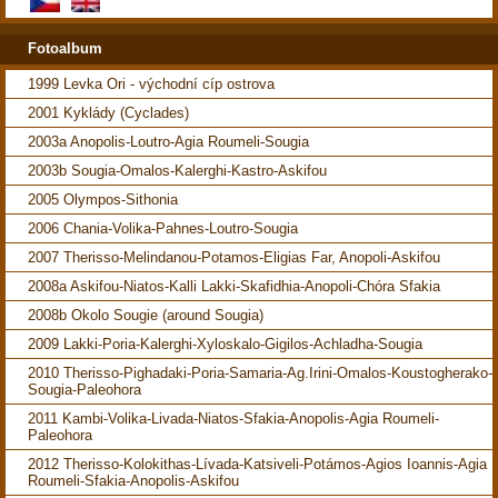
Fotoalbum
1999 Levka Ori - východní cíp ostrova
2001 Kyklády (Cyclades)
2003a Anopolis-Loutro-Agia Roumeli-Sougia
2003b Sougia-Omalos-Kalerghi-Kastro-Askifou
2005 Olympos-Sithonia
2006 Chania-Volika-Pahnes-Loutro-Sougia
2007 Therisso-Melindanou-Potamos-Eligias Far, Anopoli-Askifou
2008a Askifou-Niatos-Kalli Lakki-Skafidhia-Anopoli-Chóra Sfakia
2008b Okolo Sougie (around Sougia)
2009 Lakki-Poria-Kalerghi-Xyloskalo-Gigilos-Achladha-Sougia
2010 Therisso-Pighadaki-Poria-Samaria-Ag.Irini-Omalos-Koustogherako-
Sougia-Paleohora
2011 Kambi-Volika-Livada-Niatos-Sfakia-Anopolis-Agia Roumeli-
Paleohora
2012 Therisso-Kolokithas-Lívada-Katsiveli-Potámos-Agios Ioannis-Agia
Roumeli-Sfakia-Anopolis-Askifou