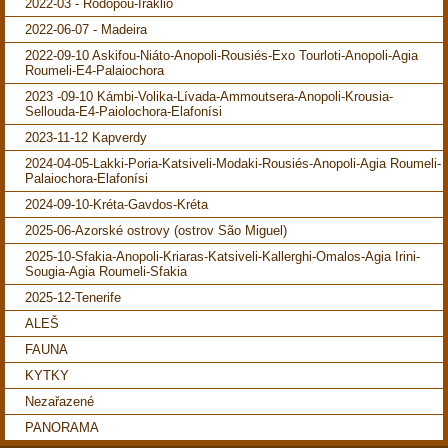
2022-03 - Rodopou-Iraklio
2022-06-07 - Madeira
2022-09-10 Askifou-Niáto-Anopoli-Rousiés-Exo Tourloti-Anopoli-Agia
Roumeli-E4-Palaiochora
2023 -09-10 Kámbi-Volika-Lívada-Ammoutsera-Anopoli-Krousia-
Sellouda-E4-Paiolochora-Elafonísi
2023-11-12 Kapverdy
2024-04-05-Lakki-Poria-Katsiveli-Modaki-Rousiés-Anopoli-Agia Roumeli-
Palaiochora-Elafonísi
2024-09-10-Kréta-Gavdos-Kréta
2025-06-Azorské ostrovy (ostrov São Miguel)
2025-10-Sfakia-Anopoli-Kriaras-Katsiveli-Kallerghi-Omalos-Agia Irini-
Sougia-Agia Roumeli-Sfakia
2025-12-Tenerife
ALEŠ
FAUNA
KYTKY
Nezařazené
PANORAMA