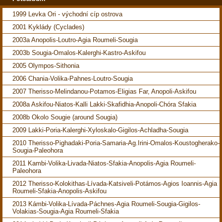
1999 Levka Ori - východní cíp ostrova
2001 Kyklády (Cyclades)
2003a Anopolis-Loutro-Agia Roumeli-Sougia
2003b Sougia-Omalos-Kalerghi-Kastro-Askifou
2005 Olympos-Sithonia
2006 Chania-Volika-Pahnes-Loutro-Sougia
2007 Therisso-Melindanou-Potamos-Eligias Far, Anopoli-Askifou
2008a Askifou-Niatos-Kalli Lakki-Skafidhia-Anopoli-Chóra Sfakia
2008b Okolo Sougie (around Sougia)
2009 Lakki-Poria-Kalerghi-Xyloskalo-Gigilos-Achladha-Sougia
2010 Therisso-Pighadaki-Poria-Samaria-Ag.Irini-Omalos-Koustogherako-
Sougia-Paleohora
2011 Kambi-Volika-Livada-Niatos-Sfakia-Anopolis-Agia Roumeli-
Paleohora
2012 Therisso-Kolokithas-Lívada-Katsiveli-Potámos-Agios Ioannis-Agia
Roumeli-Sfakia-Anopolis-Askifou
2013 Kámbi-Volika-Lívada-Páchnes-Agia Roumeli-Sougia-Gigilos-
Volakias-Sougia-Agia Roumeli-Sfakia