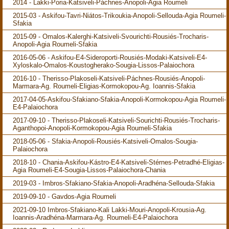
2014 - Lakki-Poria-Katsiveli-Páchnes-Anopoli-Agia Roumeli
2015-03 - Askifou-Tavri-Niátos-Trikoukia-Anopoli-Sellouda-Agia Roumeli-
Sfakia
2015-09 - Omalos-Kalerghi-Katsiveli-Svourichti-Rousiés-Trocharis-
Anopoli-Agia Roumeli-Sfakia
2016-05-06 - Askifou-E4-Sideroporti-Rousiés-Modaki-Katsiveli-E4-
Xyloskalo-Omalos-Koustogherako-Sougia-Lissos-Palaiochora
2016-10 - Therisso-Plakoseli-Katsiveli-Páchnes-Rousiés-Anopoli-
Marmara-Ag. Roumeli-Eligias-Kormokopou-Ag. Ioannis-Sfakia
2017-04-05-Askifou-Sfakiano-Sfakia-Anopoli-Kormokopou-Agia Roumeli-
E4-Palaiochora
2017-09-10 - Therisso-Plakoseli-Katsiveli-Sourichti-Rousiés-Trocharis-
Aganthopoi-Anopoli-Kormokopou-Agia Roumeli-Sfakia
2018-05-06 - Sfakia-Anopoli-Rousiés-Katsiveli-Omalos-Sougia-
Palaiochora
2018-10 - Chania-Askifou-Kástro-E4-Katsiveli-Stérnes-Petradhé-Eligias-
Agia Roumeli-E4-Sougia-Lissos-Palaiochora-Chania
2019-03 - Imbros-Sfakiano-Sfakia-Anopoli-Aradhéna-Sellouda-Sfakia
2019-09-10 - Gavdos-Agia Roumeli
2021-09-10 Imbros-Sfakiano-Kali Lakki-Mouri-Anopoli-Krousia-Ag.
Ioannis-Aradhéna-Marmara-Ag. Roumeli-E4-Palaiochora