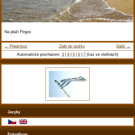
Na pláži Pirgos
← Předchozí
Zpět do složky
Další →
Automatické procházení:
3
|
4
|
5
|
6
|
7
(čas ve vteřinách)
Jazyky
Fotoalbum