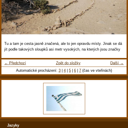
Tu a tam je cesta jasně značená, ale to jen opravdu místy. Jinak se dá
jít podle takových sloupků asi metr vysokých, na kterých jsou značky
← Předchozí
Zpět do složky
Další →
Automatické procházení:
3
|
4
|
5
|
6
|
7
(čas ve vteřinách)
Jazyky