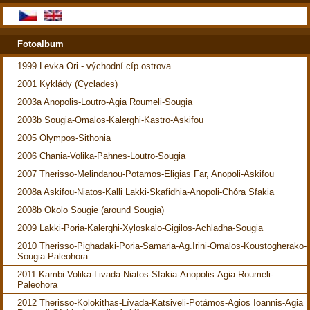
Fotoalbum
1999 Levka Ori - východní cíp ostrova
2001 Kyklády (Cyclades)
2003a Anopolis-Loutro-Agia Roumeli-Sougia
2003b Sougia-Omalos-Kalerghi-Kastro-Askifou
2005 Olympos-Sithonia
2006 Chania-Volika-Pahnes-Loutro-Sougia
2007 Therisso-Melindanou-Potamos-Eligias Far, Anopoli-Askifou
2008a Askifou-Niatos-Kalli Lakki-Skafidhia-Anopoli-Chóra Sfakia
2008b Okolo Sougie (around Sougia)
2009 Lakki-Poria-Kalerghi-Xyloskalo-Gigilos-Achladha-Sougia
2010 Therisso-Pighadaki-Poria-Samaria-Ag.Irini-Omalos-Koustogherako-
Sougia-Paleohora
2011 Kambi-Volika-Livada-Niatos-Sfakia-Anopolis-Agia Roumeli-
Paleohora
2012 Therisso-Kolokithas-Lívada-Katsiveli-Potámos-Agios Ioannis-Agia