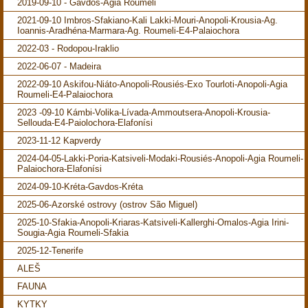
2019-09-10 - Gavdos-Agia Roumeli
2021-09-10 Imbros-Sfakiano-Kali Lakki-Mouri-Anopoli-Krousia-Ag.
Ioannis-Aradhéna-Marmara-Ag. Roumeli-E4-Palaiochora
2022-03 - Rodopou-Iraklio
2022-06-07 - Madeira
2022-09-10 Askifou-Niáto-Anopoli-Rousiés-Exo Tourloti-Anopoli-Agia
Roumeli-E4-Palaiochora
2023 -09-10 Kámbi-Volika-Lívada-Ammoutsera-Anopoli-Krousia-
Sellouda-E4-Paiolochora-Elafonísi
2023-11-12 Kapverdy
2024-04-05-Lakki-Poria-Katsiveli-Modaki-Rousiés-Anopoli-Agia Roumeli-
Palaiochora-Elafonísi
2024-09-10-Kréta-Gavdos-Kréta
2025-06-Azorské ostrovy (ostrov São Miguel)
2025-10-Sfakia-Anopoli-Kriaras-Katsiveli-Kallerghi-Omalos-Agia Irini-
Sougia-Agia Roumeli-Sfakia
2025-12-Tenerife
ALEŠ
FAUNA
KYTKY