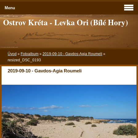
Menu
Ostrov Kréta - Levka Ori (Bílé Hory)
Úvod
»
Fotoalbum
»
2019-09-10 - Gavdos-Agia Roumeli
»
resized_DSC_0193
2019-09-10 - Gavdos-Agia Roumeli