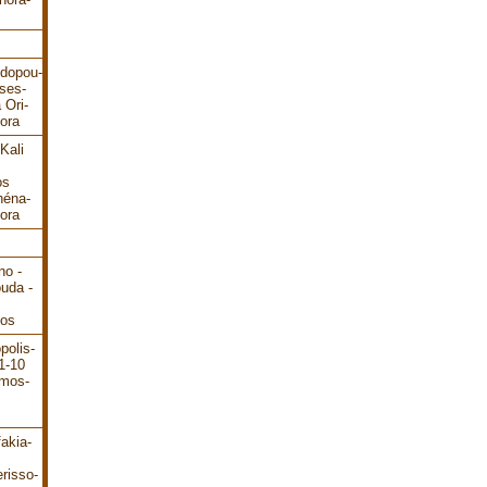
odopou-
ses-
 Ori-
ora
Kali
os
héna-
ora
no -
ouda -
dos
polis-
1-10
ámos-
akia-
risso-