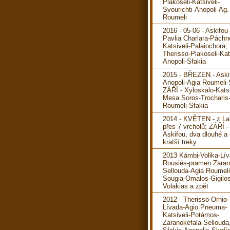
Plakoseli-Katsiveli-
Svourichti-Anopoli-Ag.
Roumeli
2016 - 05-06 - Askifou
Pavlia Charlara-Páchn
Katsiveli-Palaiochora; 
Therisso-Plakoseli-Kats
Anopoli-Sfakia
2015 - BŘEZEN - Aski
Anopoli-Agia Roumeli-
ZÁŘÍ - Xyloskalo-Katsi
Mesa Soros-Trocharis
Roumeli-Sfakia
2014 - KVĚTEN - z La
přes 7 vrcholů; ZÁŘÍ -
Askifou, dva dlouhé a
kratší treky
2013 Kámbi-Volika-Lív
Rousiés-pramen Zaran
Sellouda-Agia Roumeli
Sougia-Omalos-Gigilos
Volakias a zpět
2012 - Therisso-Ornio-
Lívada-Agio Pneuma-
Katsiveli-Potámos-
Zaranokefala-Sellouda