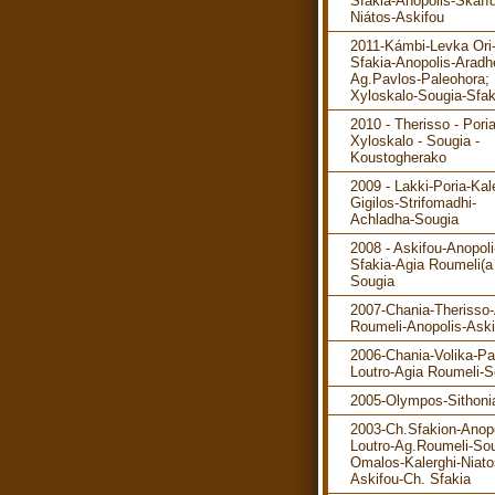
Sfakia-Anopolis-Skafíd
Niátos-Askifou
2011-Kámbi-Levka Ori
Sfakia-Anopolis-Aradh
Ag.Pavlos-Paleohora; 
Xyloskalo-Sougia-Sfak
2010 - Therisso - Poria
Xyloskalo - Sougia -
Koustogherako
2009 - Lakki-Poria-Kal
Gigilos-Strifomadhi-
Achladha-Sougia
2008 - Askifou-Anopol
Sfakia-Agia Roumeli(a 
Sougia
2007-Chania-Therisso
Roumeli-Anopolis-Aski
2006-Chania-Volika-P
Loutro-Agia Roumeli-S
2005-Olympos-Sithoni
2003-Ch.Sfakion-Anopo
Loutro-Ag.Roumeli-Sou
Omalos-Kalerghi-Niato
Askifou-Ch. Sfakia