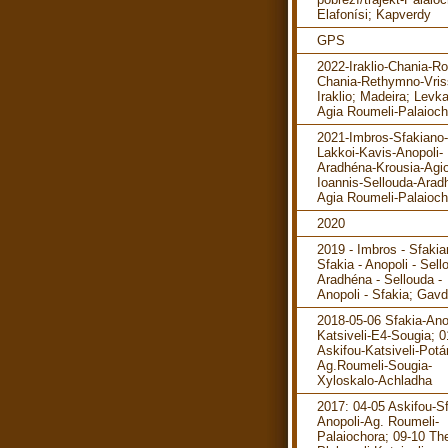
Elafonísi; Kapverdy
GPS
2022-Iraklio-Chania-R
Chania-Rethymno-Vris
Iraklio; Madeira; Levka
Agia Roumeli-Palaioch
2021-Imbros-Sfakiano-
Lakkoi-Kavis-Anopoli-
Aradhéna-Krousia-Agi
Ioannis-Sellouda-Arad
Agia Roumeli-Palaioch
2020
2019 - Imbros - Sfakia
Sfakia - Anopoli - Sell
Aradhéna - Sellouda -
Anopoli - Sfakia; Gav
2018-05-06 Sfakia-Ano
Katsiveli-E4-Sougia; 0
Askifou-Katsiveli-Pot
Ag.Roumeli-Sougia-
Xyloskalo-Achladha
2017: 04-05 Askifou-Sf
Anopoli-Ag. Roumeli-
Palaiochora; 09-10 The