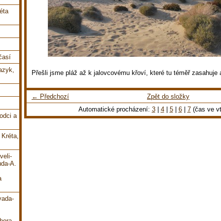
éta
časí
jazyk,
Přešli jsme pláž až k jalovcovému křoví, které tu téměř zasahuje 
← Předchozí
Zpět do složky
Automatické procházení:
3
|
4
|
5
|
6
|
7
(čas ve vt
odci a
 Kréta,
veli-
uda-A.
a
vada-
hora-