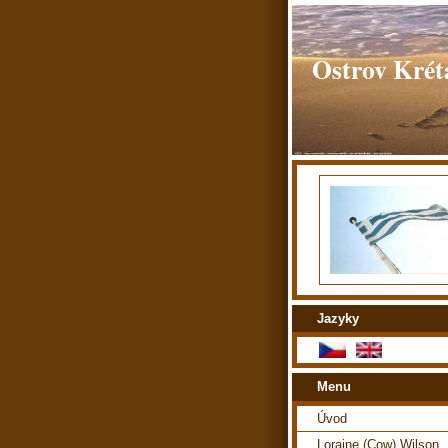
Ostrov Kréta
Jazyky
Menu
Úvod
Loraine (Cow) Wilson