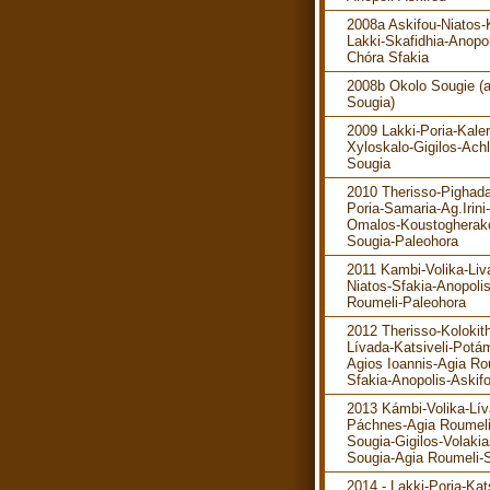
2008a Askifou-Niatos-K
Lakki-Skafidhia-Anopol
Chóra Sfakia
2008b Okolo Sougie (
Sougia)
2009 Lakki-Poria-Kaler
Xyloskalo-Gigilos-Ach
Sougia
2010 Therisso-Pighada
Poria-Samaria-Ag.Irini-
Omalos-Koustogherak
Sougia-Paleohora
2011 Kambi-Volika-Liv
Niatos-Sfakia-Anopoli
Roumeli-Paleohora
2012 Therisso-Kolokit
Lívada-Katsiveli-Potá
Agios Ioannis-Agia Ro
Sfakia-Anopolis-Askif
2013 Kámbi-Volika-Lív
Páchnes-Agia Roumeli
Sougia-Gigilos-Volakia
Sougia-Agia Roumeli-S
2014 - Lakki-Poria-Kats