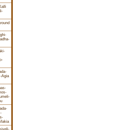
alli
i-
around
ghi-
ladha-
ki-
o-
ada-
s-Agia
has-
mos-
umeli-
ou
ada-
-
s-
fakia
iveli-