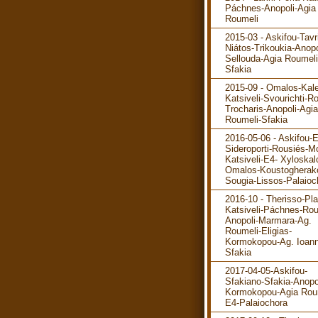
Páchnes-Anopoli-Agia
Roumeli
2015-03 - Askifou-Tavr
Niátos-Trikoukia-Anopo
Sellouda-Agia Roumeli
Sfakia
2015-09 - Omalos-Kale
Katsiveli-Svourichti-R
Trocharis-Anopoli-Agia
Roumeli-Sfakia
2016-05-06 - Askifou-
Sideroporti-Rousiés-M
Katsiveli-E4- Xyloskal
Omalos-Koustogherak
Sougia-Lissos-Palaioc
2016-10 - Therisso-Pla
Katsiveli-Páchnes-Rou
Anopoli-Marmara-Ag.
Roumeli-Eligias-
Kormokopou-Ag. Ioann
Sfakia
2017-04-05-Askifou-
Sfakiano-Sfakia-Anopo
Kormokopou-Agia Rou
E4-Palaiochora