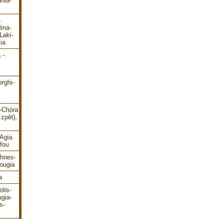
hia-
-
éna-
Laki-
ia
 -
erghi-
i-Chóra
zpět),
-Agia
fou
ahnes-
ougia
a
lis-
gia-
s-