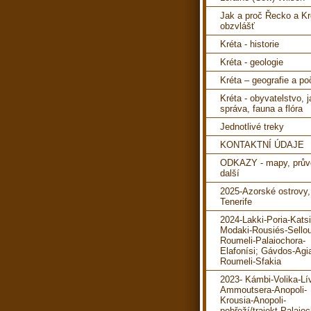
Jak a proč Řecko a Kr
obzvlášť
Kréta - historie
Kréta - geologie
Kréta – geografie a po
Kréta - obyvatelstvo, 
správa, fauna a flóra
Jednotlivé treky
KONTAKTNÍ ÚDAJE
ODKAZY - mapy, prův
další
2025-Azorské ostrovy,
Tenerife
2024-Lakki-Poria-Katsi
Modaki-Rousiés-Sello
Roumeli-Palaiochora-
Elafonísi; Gávdos-Agi
Roumeli-Sfakia
2023- Kámbi-Volika-Lí
Ammoutsera-Anopoli-
Krousia-Anopoli-
pobřeží/trajekt-Palaioc