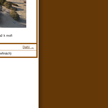
až k moři
Další →
eřinách)