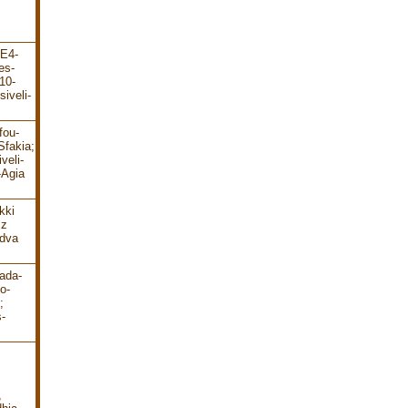
-E4-
es-
10-
iveli-
fou-
Sfakia;
veli-
-Agia
kki
 z
 dva
ada-
o-
;
-
,