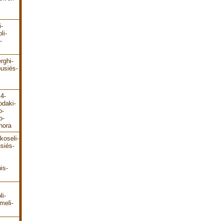
i-
li-
-
rghi-
ousiés-
E4-
odaki-
o-
o-
hora
koseli-
siés-
is-
li-
meli-