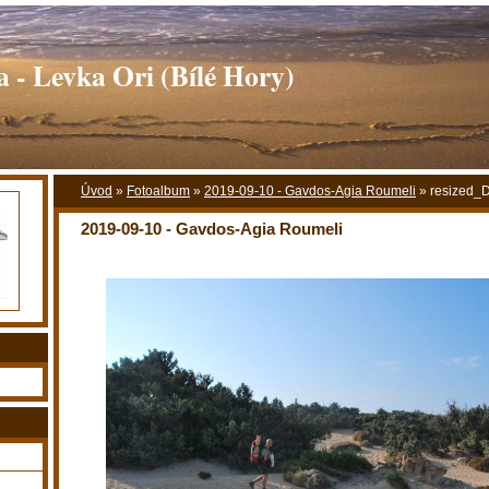
 - Levka Ori (Bílé Hory)
Úvod
»
Fotoalbum
»
2019-09-10 - Gavdos-Agia Roumeli
»
resized_
2019-09-10 - Gavdos-Agia Roumeli