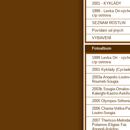
2001 - KYKLÁDY
1999 - Levka Ori-vých
cíp ostrova
SEZNAM ROSTLIN
Povídání od jiných
VYBAVENÍ
Fotoalbum
1999 Levka Ori - vých
cíp ostrova
2001 Kyklády (Cyclad
2003a Anopolis-Loutro
Roumeli-Sougia
2003b Sougia-Omalos
Kalerghi-Kastro-Askif
2005 Olympos-Sithoni
2006 Chania-Volika-P
Loutro-Sougia
2007 Therisso-Melind
Potamos-Eligias Far,
Anopoli-Askifou