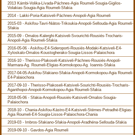
2013 Kámbi-Volika-Lívada-Páchnes-Agia Roumeli-Sougia-Gigilos-
Volakias-Sougia-Agia Roumeli-Sfakia
2014 - Lakki-Poria-Katsiveli-Páchnes-Anopoli-Agia Roumeli
2015-03 - Askifou-Tavri-Niátos-Trikoukia-Anopoli-Sellouda-Agia Roumeli-
Sfakia
2015-09 - Omalos-Kalerghi-Katsiveli-Svourichti-Rousiés-Trocharis-
Anopoli-Agia Roumeli-Sfakia
2016-05-06 - Askifou-E4-Sideroporti-Rousiés-Modaki-Katsiveli-E4-
Xyloskalo-Omalos-Koustogherako-Sougia-Lissos-Palaiochora
2016-10 - Therisso-Plakoseli-Katsiveli-Páchnes-Rousiés-Anopoli-
Marmara-Ag. Roumeli-Eligias-Kormokopou-Ag. Ioannis-Sfakia
2017-04-05-Askifou-Sfakiano-Sfakia-Anopoli-Kormokopou-Agia Roumeli-
E4-Palaiochora
2017-09-10 - Therisso-Plakoseli-Katsiveli-Sourichti-Rousiés-Trocharis-
Aganthopoi-Anopoli-Kormokopou-Agia Roumeli-Sfakia
2018-05-06 - Sfakia-Anopoli-Rousiés-Katsiveli-Omalos-Sougia-
Palaiochora
2018-10 - Chania-Askifou-Kástro-E4-Katsiveli-Stérnes-Petradhé-Eligias-
Agia Roumeli-E4-Sougia-Lissos-Palaiochora-Chania
2019-03 - Imbros-Sfakiano-Sfakia-Anopoli-Aradhéna-Sellouda-Sfakia
2019-09-10 - Gavdos-Agia Roumeli