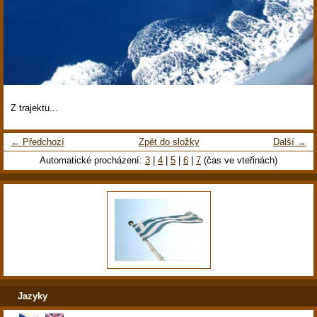
Z trajektu...
← Předchozí
Zpět do složky
Další →
Automatické procházení:
3
|
4
|
5
|
6
|
7
(čas ve vteřinách)
Jazyky