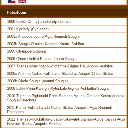
Fotoalbum
1999 Levka Ori - východní cíp ostrova
2001 Kyklády (Cyclades)
2003a Anopolis-Loutro-Agia Roumeli-Sougia
2003b Sougia-Omalos-Kalerghi-Kastro-Askifou
2005 Olympos-Sithonia
2006 Chania-Volika-Pahnes-Loutro-Sougia
2007 Therisso-Melindanou-Potamos-Eligias Far, Anopoli-Askifou
2008a Askifou-Niatos-Kalli Lakki-Skafidhia-Anopoli-Chóra Sfakia
2008b Okolo Sougie (around Sougia)
2009 Lakki-Poria-Kalerghi-Xyloskalo-Gigilos-Achladha-Sougia
2010 Therisso-Pighadaki-Poria-Samaria-Ag.Irini-Omalos-Koustogherako-
Sougia-Paleohora
2011 Kambi-Volika-Livada-Niatos-Sfakia-Anopolis-Agia Roumeli-
Paleohora
2012 Therisso-Kolokithas-Lívada-Katsiveli-Potámos-Agios Ioannis-Agia
Roumeli-Sfakia-Anopolis-Askifou