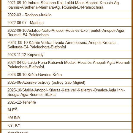
2021-09-10 Imbros-Sfakiano-Kali Lakki-Mouri-Anopoli-Krousia-Ag.
Ioannis-Aradhéna-Marmara-Ag. Roumeli-E4-Palaiochora
2022-03 - Rodopou-Iraklio
2022-06-07 - Madeira
2022-09-10 Askifou-Niáto-Anopoli-Rousiés-Exo Tourloti-Anopoli-Agia
Roumeli-E4-Palaiochora
2023 -09-10 Kámbi-Volika-Lívada-Ammoutsera-Anopoli-Krousia-
Sellouda-E4-Paiolochora-Elafonísi
2023-11-12 Kapverdy
2024-04-05-Lakki-Poria-Katsiveli-Modaki-Rousiés-Anopoli-Agia Roumeli-
Palaiochora-Elafonísi
2024-09-10-Kréta-Gavdos-Kréta
2025-06-Azorské ostrovy (ostrov São Miguel)
2025-10-Sfakia-Anopoli-Kriaras-Katsiveli-Kallerghi-Omalos-Agia Irini-
Sougia-Agia Roumeli-Sfakia
2025-12-Tenerife
ALEŠ
FAUNA
KYTKY